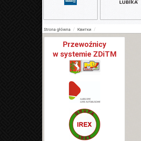
Strona główna
Квитки
Przewoźnicy
w systemie ZDiTM