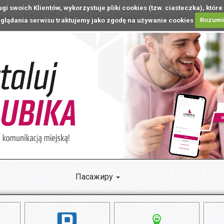
ugi swoich Klientów, wykorzystuje pliki cookies (tzw. ciasteczka), k
 na stronie Zarządu Dróg i Transportu Miejskiego w L
glądania serwisu traktujemy jako zgodę na używanie cookies
Rozum
Пасажиру