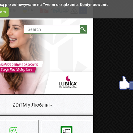
tóre są przechowywane na Twoim urządzeniu. Kontynuowanie
ublinie
UA
iem
ZDiTM у Любліні