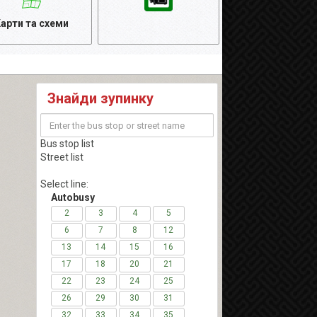
арти та схеми
Знайди зупинку
Bus stop list
Street list
Select line:
Autobusy
2
3
4
5
6
7
8
12
13
14
15
16
17
18
20
21
22
23
24
25
26
29
30
31
32
33
34
35