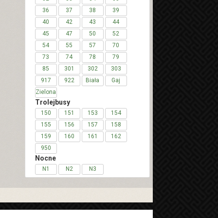
36
37
38
39
40
42
43
44
45
47
50
52
54
55
57
70
73
74
78
79
85
301
302
303
917
922
Biała
Gaj
Zielona
Trolejbusy
150
151
153
154
155
156
157
158
159
160
161
162
950
Nocne
N1
N2
N3