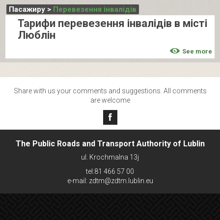
Пасажиру >
Перевезення інвалідів
Тарифи перевезення інвалідів в місті
Люблін
See more
Share with us your comments and suggestions. All comments
are welcome
The Public Roads and Transport Authority of Lublin
ul. Krochmalna 13j
tel:81 466 57 00
e-mail: zdtm@zdtm.lublin.eu