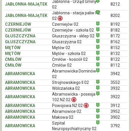
Jabłonna - Urząd Gminy
JABŁONNA-MAJĄTEK
8212
02
Jabłonna - stacja paliw NŻ
JABŁONNA-MAJĄTEK
8202
02
CZERNIEJÓW
Czerniejów 02
8192
CZERNIEJÓW
Czerniejów - szkoła 02
8182
GŁUSZCZYZNA
Głuszczyzna - sklep 02
8172
GŁUSZCZYZNA
Głuszczyzna 02
8162
MĘTÓW
Mętów 02
8152
MĘTÓW
Mętów - szkoła 02
8132
ĆMIŁÓW
Ćmiłów - kościół 02
8122
ĆMIŁÓW
Ćmiłów 02
8112
Abramowicka Dominów
ABRAMOWICKA
3942
02
ABRAMOWICKA
Strojnowskiego II 02
3552
ABRAMOWICKA
Wólczańska 02
3932
Abramowicka - posesja
ABRAMOWICKA
3922
102 NŻ 02
ABRAMOWICKA
Powojowa NŻ 02
3912
ABRAMOWICKA
Abramowice 02
3952
ABRAMOWICKA
Makowa 02
3902
Szpital
ABRAMOWICKA
3792
Neuropsychiatryczny 02