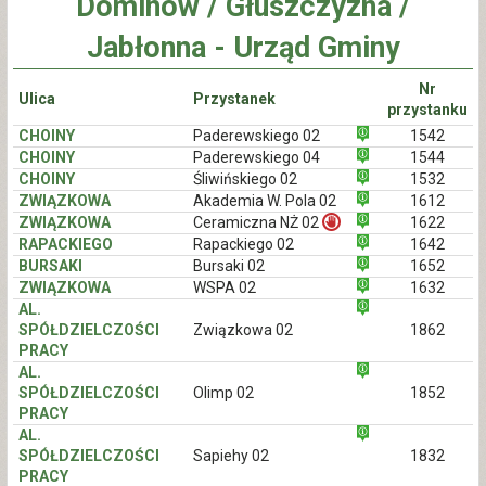
Dominów / Głuszczyzna /
Jabłonna - Urząd Gminy
Nr
Ulica
Przystanek
przystanku
CHOINY
Paderewskiego 02
1542
CHOINY
Paderewskiego 04
1544
CHOINY
Śliwińskiego 02
1532
ZWIĄZKOWA
Akademia W. Pola 02
1612
ZWIĄZKOWA
Ceramiczna NŻ 02
1622
RAPACKIEGO
Rapackiego 02
1642
BURSAKI
Bursaki 02
1652
ZWIĄZKOWA
WSPA 02
1632
AL.
SPÓŁDZIELCZOŚCI
Związkowa 02
1862
PRACY
AL.
SPÓŁDZIELCZOŚCI
Olimp 02
1852
PRACY
AL.
SPÓŁDZIELCZOŚCI
Sapiehy 02
1832
PRACY