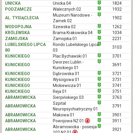
UNICKA
Unicka 04
1824
PODZAMCZE
Walecznych 02
1932
Muzeum Narodowe -
AL. TYSIĄCLECIA
1902
Zamek 02
WODOPOJNA
Szewska 02
1262
KRÓLEWSKA
Brama Krakowska 04
1034
ZAMOJSKA
Zamojska 01
2231
LUBELSKIEGO LIPCA
Rondo Lubelskiego Lipca
3103
80
03
KUNICKIEGO
Plac Bychawski 01
3701
Dworzec Lublin -
KUNICKIEGO
3691
Kunickiego 01
KUNICKIEGO
Dąbrowska 01
3721
KUNICKIEGO
Wyścigowa 01
3731
KUNICKIEGO
Mickiewicza 01
3741
KUNICKIEGO
Reja 01
3751
ABRAMOWICKA
Sierpińskiego 03
3763
Szpital
ABRAMOWICKA
3791
Neuropsychiatryczny 01
ABRAMOWICKA
Makowa 01
3901
ABRAMOWICKA
Powojowa NŻ 01
3911
Abramowicka - posesja
ABRAMOWICKA
3921
102 NŻ 01