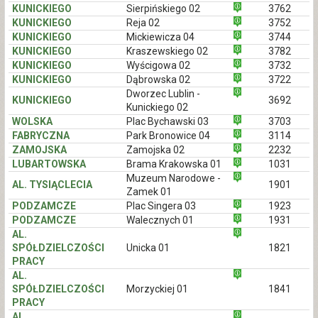
KUNICKIEGO
Sierpińskiego 02
3762
KUNICKIEGO
Reja 02
3752
KUNICKIEGO
Mickiewicza 04
3744
KUNICKIEGO
Kraszewskiego 02
3782
KUNICKIEGO
Wyścigowa 02
3732
KUNICKIEGO
Dąbrowska 02
3722
Dworzec Lublin -
KUNICKIEGO
3692
Kunickiego 02
WOLSKA
Plac Bychawski 03
3703
FABRYCZNA
Park Bronowice 04
3114
ZAMOJSKA
Zamojska 02
2232
LUBARTOWSKA
Brama Krakowska 01
1031
Muzeum Narodowe -
AL. TYSIĄCLECIA
1901
Zamek 01
PODZAMCZE
Plac Singera 03
1923
PODZAMCZE
Walecznych 01
1931
AL.
SPÓŁDZIELCZOŚCI
Unicka 01
1821
PRACY
AL.
SPÓŁDZIELCZOŚCI
Morzyckiej 01
1841
PRACY
AL.