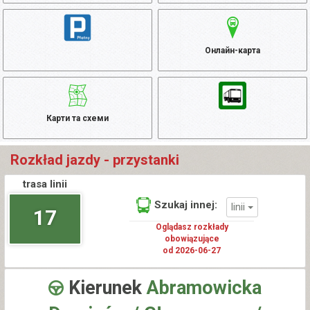
Онлайн-карта
Карти та схеми
Rozkład jazdy - przystanki
trasa linii
Szukaj innej:
linii
17
Oglądasz rozkłady
obowiązujące
od 2026-06-27
Kierunek
Abramowicka