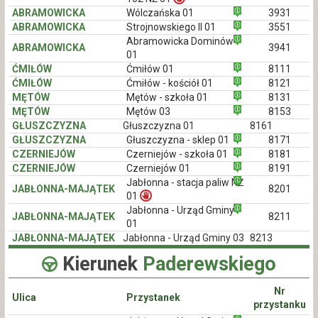
ABRAMOWICKA
Wólczańska 01
3931
ABRAMOWICKA
Strojnowskiego II 01
3551
Abramowicka Dominów
ABRAMOWICKA
3941
01
ĆMIŁÓW
Ćmiłów 01
8111
ĆMIŁÓW
Ćmiłów - kościół 01
8121
MĘTÓW
Mętów - szkoła 01
8131
MĘTÓW
Mętów 03
8153
GŁUSZCZYZNA
Głuszczyzna 01
8161
GŁUSZCZYZNA
Głuszczyzna - sklep 01
8171
CZERNIEJÓW
Czerniejów - szkoła 01
8181
CZERNIEJÓW
Czerniejów 01
8191
Jabłonna - stacja paliw NŻ
JABŁONNA-MAJĄTEK
8201
01
Jabłonna - Urząd Gminy
JABŁONNA-MAJĄTEK
8211
01
JABŁONNA-MAJĄTEK
Jabłonna - Urząd Gminy 03
8213
Kierunek
Paderewskiego
Nr
Ulica
Przystanek
przystanku