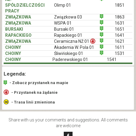
SPÓŁDZIELCZOŚCI
Olimp 01
1851
PRACY
ZWIĄZKOWA
Związkowa 03
1863
ZWIĄZKOWA
WSPA 01
1631
BURSAKI
Bursaki 01
1651
RAPACKIEGO
Rapackiego 01
1641
ZWIĄZKOWA
Ceramiczna NŻ 01
1621
CHOINY
Akademia W. Pola 01
1611
CHOINY
Śliwińskiego 01
1531
CHOINY
Paderewskiego 01
1541
Legenda:
- Zobacz przystanek na mapie
- Przystanek na żądanie
- Trasa linii zmieniona
Share with us your comments and suggestions. All comments
are welcome