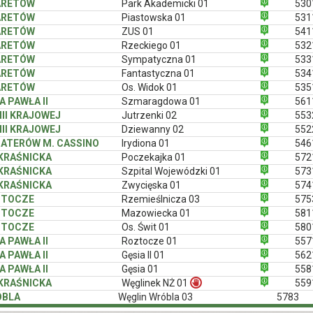
ARETÓW
Park Akademicki 01
530
ARETÓW
Piastowska 01
531
ARETÓW
ZUS 01
541
ARETÓW
Rzeckiego 01
532
ARETÓW
Sympatyczna 01
533
ARETÓW
Fantastyczna 01
534
ARETÓW
Os. Widok 01
535
A PAWŁA II
Szmaragdowa 01
561
II KRAJOWEJ
Jutrzenki 02
553
II KRAJOWEJ
Dziewanny 02
552
ATERÓW M. CASSINO
Irydiona 01
546
 KRAŚNICKA
Poczekajka 01
572
 KRAŚNICKA
Szpital Wojewódzki 01
573
 KRAŚNICKA
Zwycięska 01
574
ZTOCZE
Rzemieślnicza 03
575
ZTOCZE
Mazowiecka 01
581
ZTOCZE
Os. Świt 01
580
A PAWŁA II
Roztocze 01
557
A PAWŁA II
Gęsia II 01
562
A PAWŁA II
Gęsia 01
558
 KRAŚNICKA
Węglinek NŻ 01
559
ÓBLA
Węglin Wróbla 03
5783