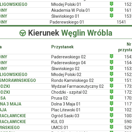
LIGOWSKIEGO
Młodej Polski 01
152
INY
Akademia W. Pola 01
161
INY
Śliwińskiego 01
153
INY
Paderewskiego 01
1541
Kierunek
Węglin Wróbla
Nr
a
Przystanek
przyst
INY
Paderewskiego 02
154
INY
Paderewskiego 04
154
INY
Śliwińskiego 02
153
LIGOWSKIEGO
Młodej Polski 02
152
 SMORAWIŃSKIEGO
Rondo Kamińskiego 02
151
DŹKI
Wydział Farmaceutyczny 02
173
DŹKI
Chodźki - szpital 02
172
USA
Prusa 02
170
NA 3 MAJA
Dolna 3 Maja 01
117
AJA
Plac Litewski 01
102
 RACŁAWICKIE
Ogród Saski 03
100
 RACŁAWICKIE
KUL 03
590
IŃSKIEGO
UMCS 01
529