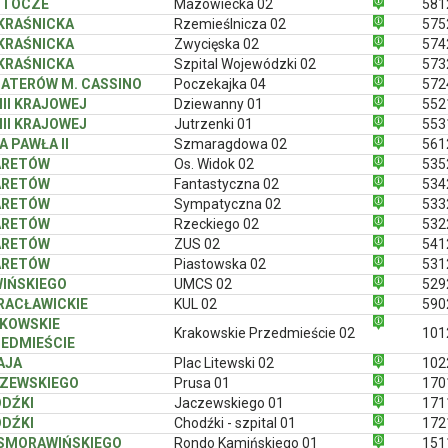
ZTOCZE
Mazowiecka 02
581
 KRAŚNICKA
Rzemieślnicza 02
575
 KRAŚNICKA
Zwycięska 02
574
 KRAŚNICKA
Szpital Wojewódzki 02
573
ATERÓW M. CASSINO
Poczekajka 04
572
II KRAJOWEJ
Dziewanny 01
552
II KRAJOWEJ
Jutrzenki 01
553
A PAWŁA II
Szmaragdowa 02
561
ARETÓW
Os. Widok 02
535
ARETÓW
Fantastyczna 02
534
ARETÓW
Sympatyczna 02
533
ARETÓW
Rzeckiego 02
532
ARETÓW
ZUS 02
541
ARETÓW
Piastowska 02
531
IŃSKIEGO
UMCS 02
529
 RACŁAWICKIE
KUL 02
590
KOWSKIE
Krakowskie Przedmieście 02
101
EDMIEŚCIE
AJA
Plac Litewski 02
102
ZEWSKIEGO
Prusa 01
170
DŹKI
Jaczewskiego 01
171
DŹKI
Chodźki - szpital 01
172
 SMORAWIŃSKIEGO
Rondo Kamińskiego 01
151