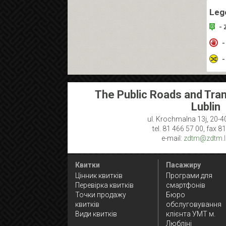
Leg
- 
-
-
The Public Roads and Tran
Lublin
ul. Krochmalna 13j, 20-4
tel. 81 466 57 00, fax 8
e-mail:
zdtm@zdtm.lu
Квитки
Пасажиру
Цінник квитків
Програми для
Перевірка квитків
смартфонів
Точки продажу
Бюро
квитків
обслуговування
Види квитків
клієнта УМТ м.
Любліні