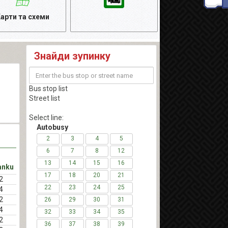
арти та схеми
Знайди зупинку
Bus stop list
Street list
Select line:
Autobusy
2
3
4
5
6
7
8
12
13
14
15
16
anku
17
18
20
21
2
22
23
24
25
4
2
26
29
30
31
4
32
33
34
35
2
36
37
38
39