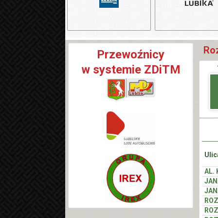
Roz
Przewoźnicy
w systemie ZDiTM
Ulic
AL.
JAN
JAN
RO
RO