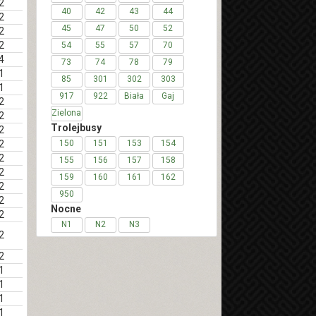
2
40
42
43
44
2
45
47
50
52
2
2
54
55
57
70
4
73
74
78
79
1
85
301
302
303
1
917
922
Biała
Gaj
2
Zielona
2
Trolejbusy
2
2
150
151
153
154
2
155
156
157
158
2
159
160
161
162
2
950
2
Nocne
2
N1
N2
N3
2
2
1
1
1
1