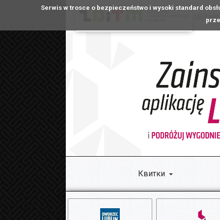
Serwis w trosce o bezpieczeństwo i wysoki standard obsł
Witamy
prze
Квитки