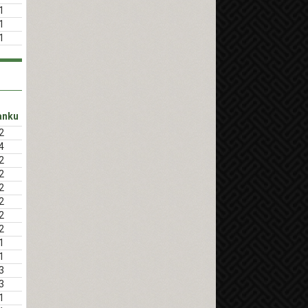
1
1
1
anku
2
4
2
2
2
2
2
2
1
1
3
3
1