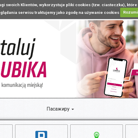
ugi swoich Klientów, wykorzystuje pliki cookies (tzw. ciasteczka), k
 na stronie Zarządu Dróg i Transportu Miejskiego w L
glądania serwisu traktujemy jako zgodę na używanie cookies
Rozum
Пасажиру