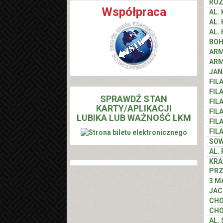
RO
Współpraca
AL.
AL.
AL.
BOH
ARM
ARM
JAN
FIL
FIL
SPRAWDŹ STAN
FIL
KARTY/APLIKACJI
FIL
LUBIKA LUB WAŻNOŚĆ LKM
FIL
FIL
SOW
AL.
KRA
PRZ
3 M
JAC
CHO
CHO
AL.