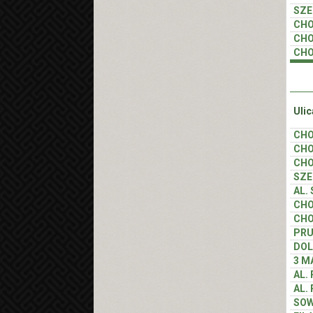
SZE
CHO
CHO
CHO
Ulic
CHO
CHO
CHO
SZE
AL.
CHO
CHO
PR
DOL
3 M
AL.
AL.
SOW