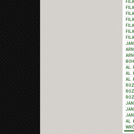
FIL
FIL
FIL
FIL
FIL
FIL
FIL
JAN
ARM
ARM
BOH
AL.
AL.
AL.
RO
RO
RO
JAN
JAN
JAN
AL.
WR