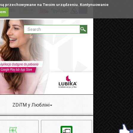
tóre są przechowywane na Twoim urządzeniu. Kontynuowanie
ublinie
UA
iem
ZDiTM у Любліні