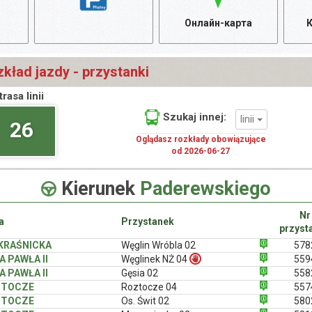
Онлайн-карта
К
kład jazdy - przystanki
trasa linii
Szukaj innej:
linii
26
Oglądasz rozkłady obowiązujące
od 2026-06-27
Kierunek
Paderewskiego
Nr
a
Przystanek
przyst
 KRAŚNICKA
Węglin Wróbla 02
578
A PAWŁA II
Węglinek NŻ 04
559
A PAWŁA II
Gęsia 02
558
ZTOCZE
Roztocze 04
557
ZTOCZE
Os. Świt 02
580