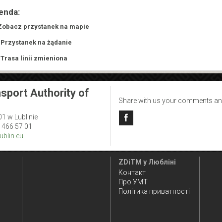
enda:
Zobacz przystanek na mapie
 Przystanek na żądanie
 Trasa linii zmieniona
sport Authority of
Share with us your comments an
01 w Lublinie
1 466 57 01
blin.eu
ZDiTM у Любліні
Контакт
Про УМТ
Політика приватності