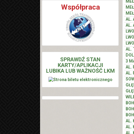
MEŁ
Współpraca
MEŁ
MEŁ
AL.
AL.
LW
LW
LW
AL.
DOL
SPRAWDŹ STAN
3 M
KARTY/APLIKACJI
AL.
LUBIKA LUB WAŻNOŚĆ LKM
AL.
SOW
GŁĘ
GŁĘ
WIL
BOH
BOH
BOH
AL.
AL.
AL.