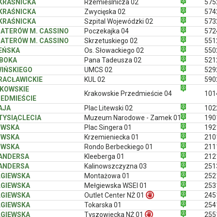
 KRAŚNICKA
Rzemieślnicza 02
575
 KRAŚNICKA
Zwycięska 02
574
 KRAŚNICKA
Szpital Wojewódzki 02
573
ATERÓW M. CASSINO
Poczekajka 04
572
ATERÓW M. CASSINO
Skrzetuskiego 02
551
EŃSKA
Os. Słowackiego 02
550
BOKA
Pana Tadeusza 02
521
IŃSKIEGO
UMCS 02
529
 RACŁAWICKIE
KUL 02
590
KOWSKIE
Krakowskie Przedmieście 04
101
EDMIEŚCIE
AJA
Plac Litewski 02
102
 TYSIĄCLECIA
Muzeum Narodowe - Zamek 01
190
OWSKA
Plac Singera 01
192
OWSKA
Krzemieniecka 01
210
OWSKA
Rondo Berbeckiego 01
211
 ANDERSA
Kleeberga 01
212
 ANDERSA
Kalinowszczyzna 03
251
GIEWSKA
Montażowa 01
252
GIEWSKA
Mełgiewska WSEI 01
253
GIEWSKA
Outlet Center NŻ 01
245
GIEWSKA
Tokarska 01
254
GIEWSKA
Tyszowiecka NŻ 01
255