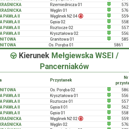
 KRAŚNICKA
Rzemieślnicza 01
575
 KRAŚNICKA
Węglin 01
576
A PAWŁA II
Węglinek NŻ 04
559
A PAWŁA II
Gęsia 02
558
A PAWŁA II
Roztocze 02
557
A PAWŁA II
Kryształowa 02
556
NITOWA
Granitowa 01
585
NITOWA
Os. Poręba 01
5861
Kierunek
Mełgiewska WSEI /
Pancerniaków
Nr
a
Przystanek
przyst
NITOWA
Os. Poręba 02
586
A PAWŁA II
Kryształowa 01
556
A PAWŁA II
Roztocze 01
557
A PAWŁA II
Gęsia II 01
562
A PAWŁA II
Gęsia 01
558
 KRAŚNICKA
Węglinek NŻ 02
559
 KRAŚNICKA
Węglin 02
576