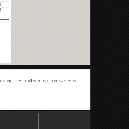
1
1
d suggestions. All comments are welcome