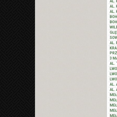
AL.
AL.
AL.
BOH
BOH
WIL
GŁĘ
SOW
AL.
KRA
PRZ
3 M
AL.
LW
LW
LW
AL.
AL.
MEŁ
MEŁ
MEŁ
MEŁ
MEŁ