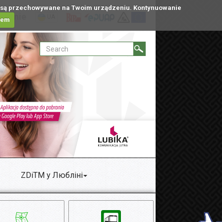
tóre są przechowywane na Twoim urządzeniu. Kontynuowanie
ublinie
UA
iem
ZDiTM у Любліні