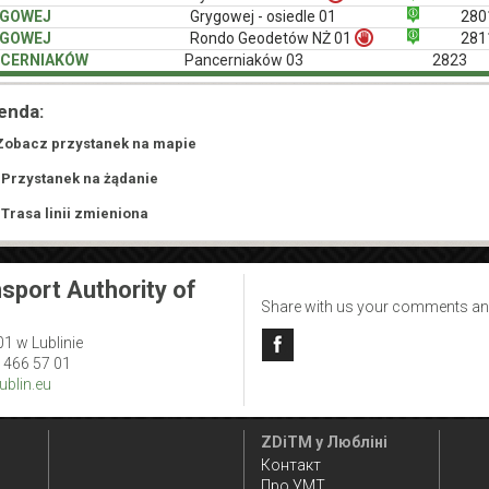
YGOWEJ
Grygowej - osiedle 01
280
YGOWEJ
Rondo Geodetów NŻ 01
281
CERNIAKÓW
Pancerniaków 03
2823
enda:
Zobacz przystanek na mapie
 Przystanek na żądanie
 Trasa linii zmieniona
sport Authority of
Share with us your comments an
01 w Lublinie
1 466 57 01
blin.eu
ZDiTM у Любліні
Контакт
Про УМТ