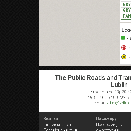
GR
GR
PAN
Leg
- 
-
-
The Public Roads and Tran
Lublin
ul. Krochmalna 13j, 20-4
tel. 81 466 57 00, fax 8
e-mail:
zdtm@zdtm.lu
Квитки
Пасажиру
Цінник квитків
Програми для
Перевірка квитків
смартфонів