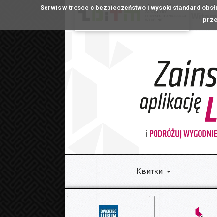
Serwis w trosce o bezpieczeństwo i wysoki standard obsł
Witamy
prze
Квитки