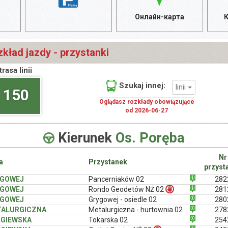
Онлайн-карта
К
kład jazdy - przystanki
trasa linii
Szukaj innej:
linii
150
Oglądasz rozkłady obowiązujące
od 2026-06-27
Kierunek
Os. Poręba
Nr
a
Przystanek
przyst
YGOWEJ
Pancerniaków 02
282
YGOWEJ
Rondo Geodetów NŻ 02
281
YGOWEJ
Grygowej - osiedle 02
280
ALURGICZNA
Metalurgiczna - hurtownia 02
278
GIEWSKA
Tokarska 02
254