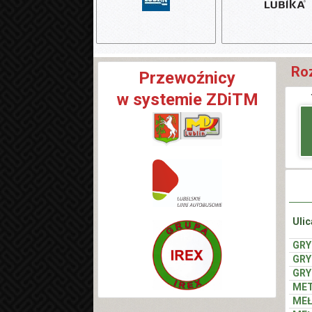
Roz
Przewoźnicy
w systemie ZDiTM
Ulic
GR
GR
GR
MET
MEŁ