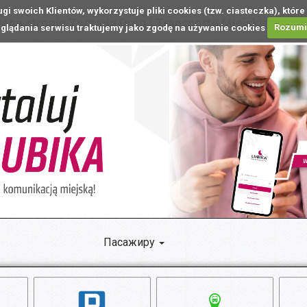
ugi swoich Klientów, wykorzystuje pliki cookies (tzw. ciasteczka), k
 na stronie Zarządu Dróg i Transportu Miejskiego w L
glądania serwisu traktujemy jako zgodę na używanie cookies
Rozum
Пасажиру