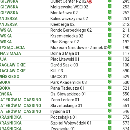
GIEWSKA
Outlet Center NŻ 02
245
GIEWSKA
Mełgiewska WSEI 02
253
GIEWSKA
Montażowa 02
252
 ANDERSA
Kalinowszczyzna 02
251
 ANDERSA
Kleeberga 02
212
OWSKA
Rondo Berbeckiego 02
211
OWSKA
Krzemieniecka 02
210
OWSKA
Plac Singera 02
192
 TYSIĄCLECIA
Muzeum Narodowe - Zamek 02
190
NA 3 MAJA
Dolna 3 Maja 01
117
AJA
Plac Litewski 01
102
 RACŁAWICKIE
Ogród Saski 03
100
 RACŁAWICKIE
KUL 03
590
IŃSKIEGO
UMCS 01
529
BOKA
Park Akademicki 03
530
BOKA
Pana Tadeusza 01
521
EŃSKA
Os. Słowackiego 01
550
ATERÓW M. CASSINO
Zana Leclerc 01
544
ATERÓW M. CASSINO
Skrzetuskiego 01
551
ATERÓW M. CASSINO
Irydiona 01
546
 KRAŚNICKA
Poczekajka 01
572
 KRAŚNICKA
Szpital Wojewódzki 01
573
 KRAŚNICKA
Zwycięska 01
574