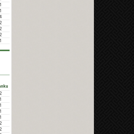
1
1
4
2
2
2
1
anku
2
1
1
1
1
2
2