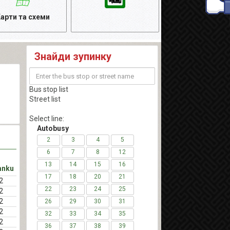
арти та схеми
Знайди зупинку
Bus stop list
Street list
Select line:
Autobusy
2
3
4
5
6
7
8
12
13
14
15
16
anku
17
18
20
21
2
22
23
24
25
2
2
26
29
30
31
2
32
33
34
35
2
36
37
38
39