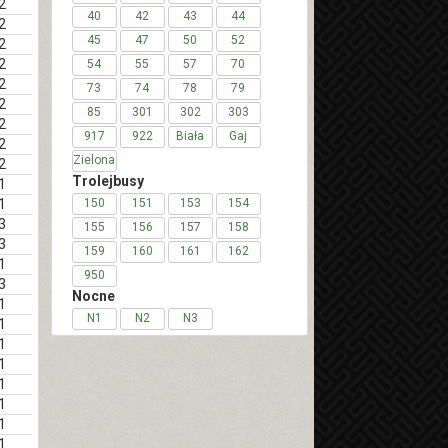
2
40
42
43
44
2
45
47
50
52
2
2
54
55
57
70
2
73
74
78
79
2
85
301
302
303
2
917
922
Biała
Gaj
2
Zielona
2
Trolejbusy
1
1
150
151
153
154
3
155
156
157
158
3
159
160
161
162
1
950
3
Nocne
1
N1
N2
N3
1
1
1
1
1
1
1