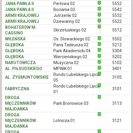
JANA PAWŁA II
Perłowa 02
5552
JANA PAWŁA II
Bociania 02
5542
ARMII KRAJOWEJ
Jutrzenki 02
5532
ARMII KRAJOWEJ
Dziewanny 02
5522
BOHATERÓW M.
Skrzetuskiego 02
5512
CASSINO
WILEŃSKA
Os. Słowackiego 02
5502
GŁĘBOKA
Pana Tadeusza 02
5212
GŁĘBOKA
Park Akademicki 04
5304
GŁĘBOKA
Wiercieńskiego 02
5202
NARUTOWICZA
Muzyczna 02
5102
AL. PIŁSUDSKIEGO
MPWiK 01
3401
Rondo Lubelskiego Lipca
AL. ZYGMUNTOWSKIE
3105
05
Rondo Lubelskiego Lipca
FABRYCZNA
3101
01
DROGA
MĘCZENNIKÓW
Park Bronowice 03
3113
MAJDANKA
DROGA
MĘCZENNIKÓW
Lotnicza 01
3121
MAJDANKA
DROGA