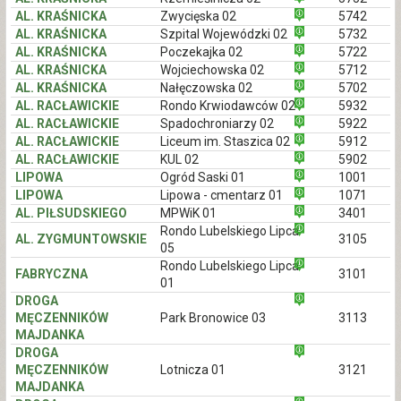
AL. KRAŚNICKA
Zwycięska 02
5742
AL. KRAŚNICKA
Szpital Wojewódzki 02
5732
AL. KRAŚNICKA
Poczekajka 02
5722
AL. KRAŚNICKA
Wojciechowska 02
5712
AL. KRAŚNICKA
Nałęczowska 02
5702
AL. RACŁAWICKIE
Rondo Krwiodawców 02
5932
AL. RACŁAWICKIE
Spadochroniarzy 02
5922
AL. RACŁAWICKIE
Liceum im. Staszica 02
5912
AL. RACŁAWICKIE
KUL 02
5902
LIPOWA
Ogród Saski 01
1001
LIPOWA
Lipowa - cmentarz 01
1071
AL. PIŁSUDSKIEGO
MPWiK 01
3401
Rondo Lubelskiego Lipca
AL. ZYGMUNTOWSKIE
3105
05
Rondo Lubelskiego Lipca
FABRYCZNA
3101
01
DROGA
MĘCZENNIKÓW
Park Bronowice 03
3113
MAJDANKA
DROGA
MĘCZENNIKÓW
Lotnicza 01
3121
MAJDANKA