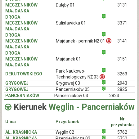
MĘCZENNIKÓW
Dulęby 01
3131
MAJDANKA
DROGA
MĘCZENNIKÓW
Sulisławicka 01
3371
MAJDANKA
DROGA
MĘCZENNIKÓW
Majdanek - pomnik NŻ 01
3141
MAJDANKA
DROGA
MĘCZENNIKÓW
Majdanek 01
3151
MAJDANKA
Park Naukowo-
DEKUTOWSKIEGO
3263
Technologiczny NŻ 03
GRYGOWEJ
Grygowej 03
2943
GRYGOWEJ
Pancerniaków 05
2825
PANCERNIAKÓW
Pancerniaków 03
2823
Kierunek
Węglin - Pancerniaków
Nr
Ulica
Przystanek
przystanku
AL. KRAŚNICKA
Węglin 02
5762
AL. KRAŚNICKA
Rzemieślnicza 02
5752