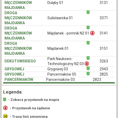
MĘCZENNIKÓW
Dulęby 01
3131
MAJDANKA
DROGA
MĘCZENNIKÓW
Sulisławicka 01
3371
MAJDANKA
DROGA
MĘCZENNIKÓW
Majdanek - pomnik NŻ 01
3141
MAJDANKA
DROGA
MĘCZENNIKÓW
Majdanek 01
3151
MAJDANKA
Park Naukowo-
DEKUTOWSKIEGO
3263
Technologiczny NŻ 03
GRYGOWEJ
Grygowej 03
2943
GRYGOWEJ
Pancerniaków 05
2825
PANCERNIAKÓW
Pancerniaków 03
2823
Legenda:
- Zobacz przystanek na mapie
- Przystanek na żądanie
- Trasa linii zmieniona