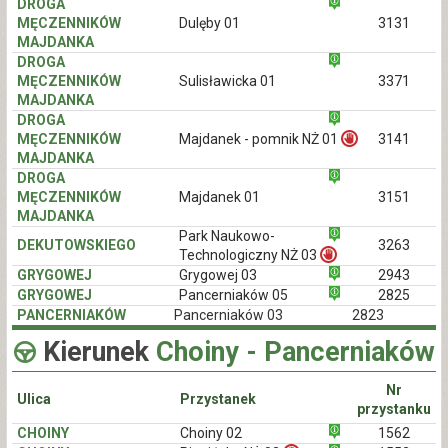
DROGA
MĘCZENNIKÓW
Dulęby 01
3131
MAJDANKA
DROGA
MĘCZENNIKÓW
Sulisławicka 01
3371
MAJDANKA
DROGA
MĘCZENNIKÓW
Majdanek - pomnik NŻ 01
3141
MAJDANKA
DROGA
MĘCZENNIKÓW
Majdanek 01
3151
MAJDANKA
Park Naukowo-
DEKUTOWSKIEGO
3263
Technologiczny NŻ 03
GRYGOWEJ
Grygowej 03
2943
GRYGOWEJ
Pancerniaków 05
2825
PANCERNIAKÓW
Pancerniaków 03
2823
Kierunek
Choiny - Pancerniaków
Nr
Ulica
Przystanek
przystanku
CHOINY
Choiny 02
1562