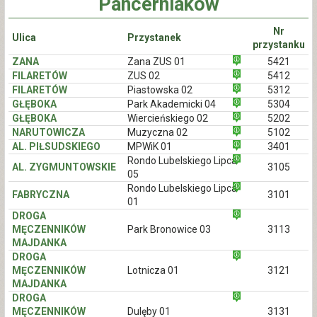
Pancerniaków
Nr
Ulica
Przystanek
przystanku
ZANA
Zana ZUS 01
5421
FILARETÓW
ZUS 02
5412
FILARETÓW
Piastowska 02
5312
GŁĘBOKA
Park Akademicki 04
5304
GŁĘBOKA
Wiercieńskiego 02
5202
NARUTOWICZA
Muzyczna 02
5102
AL. PIŁSUDSKIEGO
MPWiK 01
3401
Rondo Lubelskiego Lipca
AL. ZYGMUNTOWSKIE
3105
05
Rondo Lubelskiego Lipca
FABRYCZNA
3101
01
DROGA
MĘCZENNIKÓW
Park Bronowice 03
3113
MAJDANKA
DROGA
MĘCZENNIKÓW
Lotnicza 01
3121
MAJDANKA
DROGA
MĘCZENNIKÓW
Dulęby 01
3131