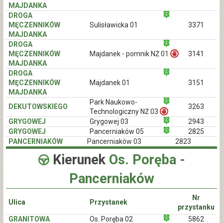
MAJDANKA
DROGA
MĘCZENNIKÓW
Sulisławicka 01
3371
MAJDANKA
DROGA
MĘCZENNIKÓW
Majdanek - pomnik NŻ 01
3141
MAJDANKA
DROGA
MĘCZENNIKÓW
Majdanek 01
3151
MAJDANKA
Park Naukowo-
DEKUTOWSKIEGO
3263
Technologiczny NŻ 03
GRYGOWEJ
Grygowej 03
2943
GRYGOWEJ
Pancerniaków 05
2825
PANCERNIAKÓW
Pancerniaków 03
2823
Kierunek
Os. Poręba -
Pancerniaków
Nr
Ulica
Przystanek
przystanku
GRANITOWA
Os. Poręba 02
5862