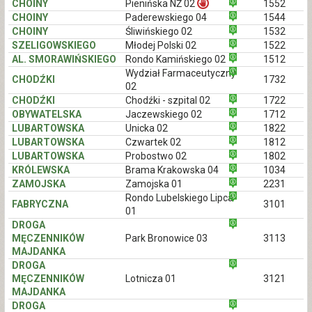
CHOINY
Pienińska NŻ 02
1552
CHOINY
Paderewskiego 04
1544
CHOINY
Śliwińskiego 02
1532
SZELIGOWSKIEGO
Młodej Polski 02
1522
AL. SMORAWIŃSKIEGO
Rondo Kamińskiego 02
1512
Wydział Farmaceutyczny
CHODŹKI
1732
02
CHODŹKI
Chodźki - szpital 02
1722
OBYWATELSKA
Jaczewskiego 02
1712
LUBARTOWSKA
Unicka 02
1822
LUBARTOWSKA
Czwartek 02
1812
LUBARTOWSKA
Probostwo 02
1802
KRÓLEWSKA
Brama Krakowska 04
1034
ZAMOJSKA
Zamojska 01
2231
Rondo Lubelskiego Lipca
FABRYCZNA
3101
01
DROGA
MĘCZENNIKÓW
Park Bronowice 03
3113
MAJDANKA
DROGA
MĘCZENNIKÓW
Lotnicza 01
3121
MAJDANKA
DROGA