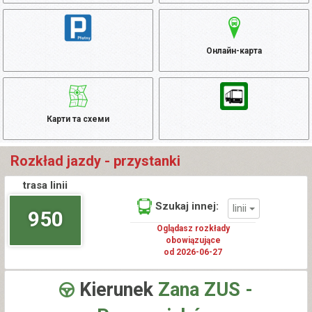
Онлайн-карта
Карти та схеми
Rozkład jazdy - przystanki
trasa linii
Szukaj innej:
linii
950
Oglądasz rozkłady
obowiązujące
od 2026-06-27
Kierunek
Zana ZUS -