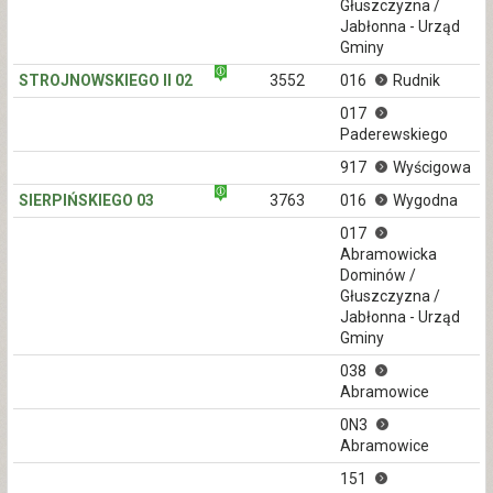
Głuszczyzna /
Jabłonna - Urząd
Gminy
STROJNOWSKIEGO II 02
3552
016
Rudnik
017
Paderewskiego
917
Wyścigowa
SIERPIŃSKIEGO 03
3763
016
Wygodna
017
Abramowicka
Dominów /
Głuszczyzna /
Jabłonna - Urząd
Gminy
038
Abramowice
0N3
Abramowice
151