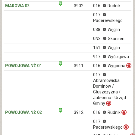
MAKOWA 02
3902
016
Rudnik
017
Paderewskiego
038
Węglin
0N3
Skansen
151
Węglin
917
Wyścigowa
POWOJOWA NŻ 01
3911
016
Wygodna
017
Abramowicka
Dominów /
Głuszczyzna /
Jabłonna - Urząd
Gminy
POWOJOWA NŻ 02
3912
016
Rudnik
017
Paderewskiego