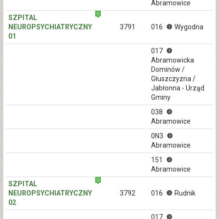
Abramowice
SZPITAL
NEUROPSYCHIATRYCZNY
3791
016
Wygodna
01
017
Abramowicka
Dominów /
Głuszczyzna /
Jabłonna - Urząd
Gminy
038
Abramowice
0N3
Abramowice
151
Abramowice
SZPITAL
NEUROPSYCHIATRYCZNY
3792
016
Rudnik
02
017