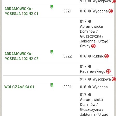
917
Wyścigowa
ABRAMOWICKA -
3921
016
Wygodna
POSESJA 102 NŻ 01
017
Abramowicka
Dominów /
Głuszczyzna /
Jabłonna - Urząd
Gminy
ABRAMOWICKA -
3922
016
Rudnik
POSESJA 102 NŻ 02
017
Paderewskiego
917
Wyścigowa
WÓLCZAŃSKA 01
3931
016
Wygodna
017
Abramowicka
Dominów /
Głuszczyzna /
Jabłonna - Urząd