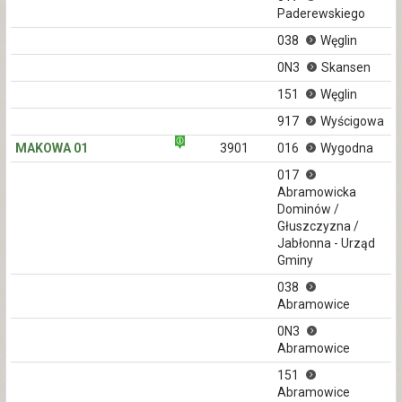
Paderewskiego
038
Węglin
0N3
Skansen
151
Węglin
917
Wyścigowa
MAKOWA 01
3901
016
Wygodna
017
Abramowicka
Dominów /
Głuszczyzna /
Jabłonna - Urząd
Gminy
038
Abramowice
0N3
Abramowice
151
Abramowice