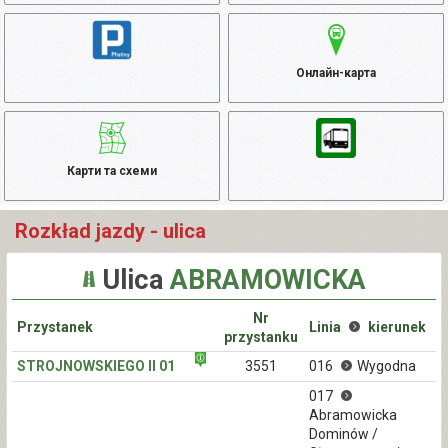
Онлайн-карта
Карти та схеми
Rozkład jazdy - ulica
Ulica
ABRAMOWICKA
Nr
Przystanek
Linia
kierunek
przystanku
STROJNOWSKIEGO II 01
3551
016
Wygodna
017
Abramowicka
Dominów /