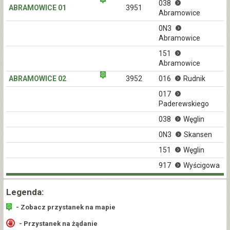
038
ABRAMOWICE 01
3951
Abramowice
0N3
Abramowice
151
Abramowice
ABRAMOWICE 02
3952
016
Rudnik
017
Paderewskiego
038
Węglin
0N3
Skansen
151
Węglin
917
Wyścigowa
Legenda:
- Zobacz przystanek na mapie
- Przystanek na żądanie