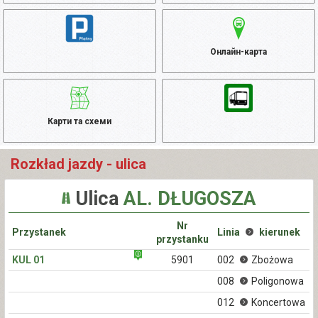
Онлайн-карта
Карти та схеми
Rozkład jazdy - ulica
Ulica
AL. DŁUGOSZA
Nr
Przystanek
Linia
kierunek
przystanku
KUL 01
5901
002
Zbożowa
008
Poligonowa
012
Koncertowa