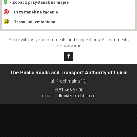
- Zobacz przystanek na mapie
- Przystanek na żądanie
- Trasa linii zmieniona
Share with us your comments and suggestions. All comments
are welcome
The Public Roads and Transport Authority of Lublin
ul. Krochmalna 13j
tel:81 466 57 00
e-mail: zdtm@zdtm.lublin.eu