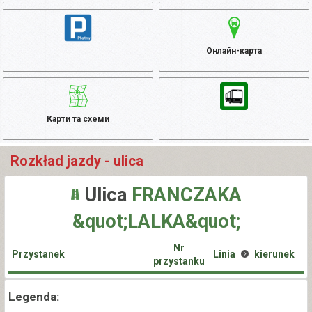
Онлайн-карта
Карти та схеми
Rozkład jazdy - ulica
Ulica
FRANCZAKA
&quot;LALKA&quot;
Nr
Przystanek
Linia
kierunek
przystanku
Legenda: