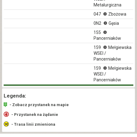
Metalurgiczna
047
Zbożowa
0N2
Gęsia
155
Pancerniaków
159
Mełgiewska
WSEI /
Pancerniaków
159
Mełgiewska
WSEI /
Pancerniaków
Legenda:
- Zobacz przystanek na mapie
- Przystanek na żądanie
- Trasa linii zmieniona