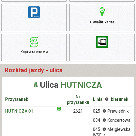
Онлайн-карта
Карти та схеми
Rozkład jazdy - ulica
Ulica
HUTNICZA
Nr
Przystanek
Linia
kierunek
przystanku
HUTNICZA 01
2621
025
Prawiedniki
034
Koncertowa
045
Mełgiewska
WSEI /