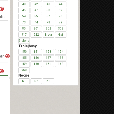
40
42
43
44
45
47
50
52
lin
54
55
57
70
73
74
78
79
85
301
302
303
917
922
Biała
Gaj
Zielona
Trolejbusy
150
151
153
154
lin
155
156
157
158
159
160
161
162
950
Nocne
N1
N2
N3