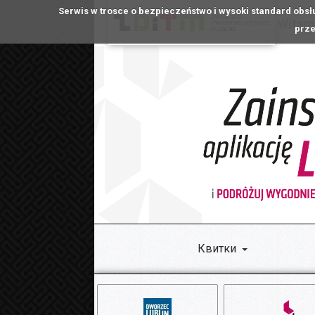
Serwis w trosce o bezpieczeństwo i wysoki standard obsł
Witamy
prze
Квитки