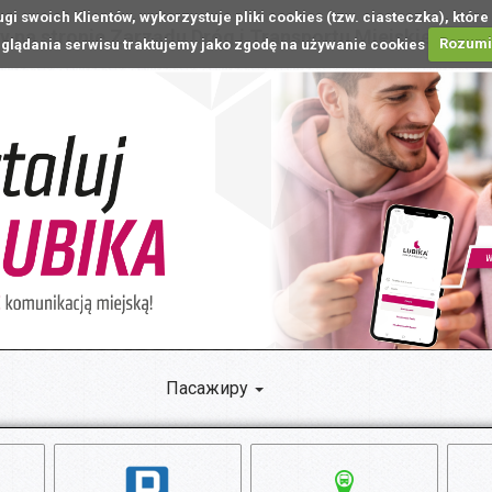
ugi swoich Klientów, wykorzystuje pliki cookies (tzw. ciasteczka), k
 na stronie Zarządu Dróg i Transportu Miejskiego w L
glądania serwisu traktujemy jako zgodę na używanie cookies
Rozum
Пасажиру