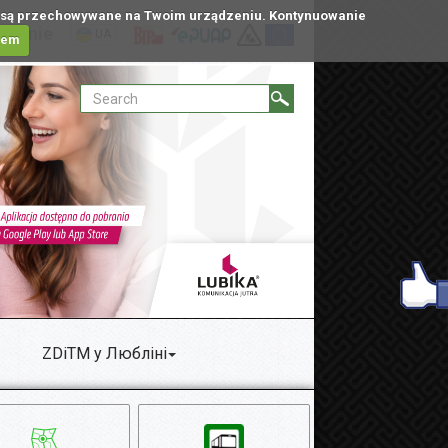
tóre są przechowywane na Twoim urządzeniu. Kontynuowanie
ublinie
UA
iem
ZDiTM у Любліні