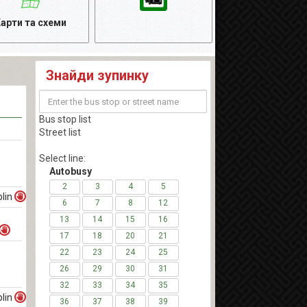
арти та схеми
Знайди зупинку
Bus stop list
Street list
Select line:
Autobusy
2
3
4
5
lin
6
7
8
12
13
14
15
16
17
18
20
21
22
23
24
25
26
29
30
31
32
33
34
35
lin
36
37
38
39