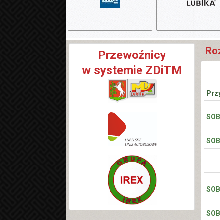
Roz
Przewoźnicy
w systemie ZDiTM
Prz
SOB
SOB
SOB
SOB