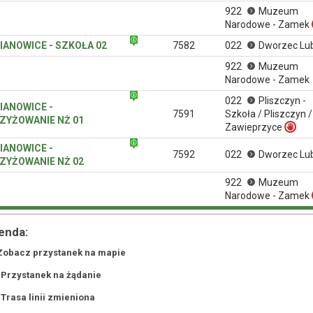
922
Muzeum
Narodowe - Zamek
IANOWICE - SZKOŁA 02
7582
022
Dworzec Lub
922
Muzeum
Narodowe - Zamek
022
Pliszczyn -
IANOWICE -
7591
Szkoła / Pliszczyn /
ZYŻOWANIE NŻ 01
Zawieprzyce
IANOWICE -
7592
022
Dworzec Lub
ZYŻOWANIE NŻ 02
922
Muzeum
Narodowe - Zamek
enda:
Zobacz przystanek na mapie
 Przystanek na żądanie
 Trasa linii zmieniona