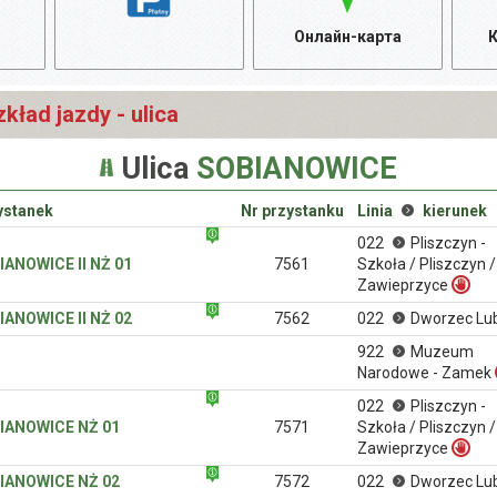
Онлайн-карта
К
kład jazdy - ulica
Ulica
SOBIANOWICE
ystanek
Nr przystanku
Linia
kierunek
022
Pliszczyn -
IANOWICE II NŻ 01
7561
Szkoła / Pliszczyn /
Zawieprzyce
IANOWICE II NŻ 02
7562
022
Dworzec Lub
922
Muzeum
Narodowe - Zamek
022
Pliszczyn -
IANOWICE NŻ 01
7571
Szkoła / Pliszczyn /
Zawieprzyce
IANOWICE NŻ 02
7572
022
Dworzec Lub