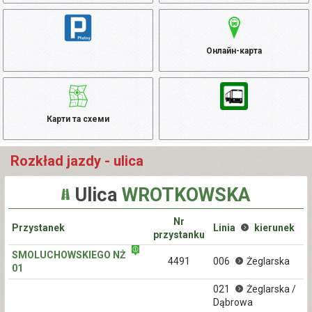
Онлайн-карта
Карти та схеми
Rozkład jazdy - ulica
Ulica
WROTKOWSKA
Nr
Przystanek
Linia
kierunek
przystanku
SMOLUCHOWSKIEGO NŻ
4491
006
Żeglarska
01
021
Żeglarska /
Dąbrowa