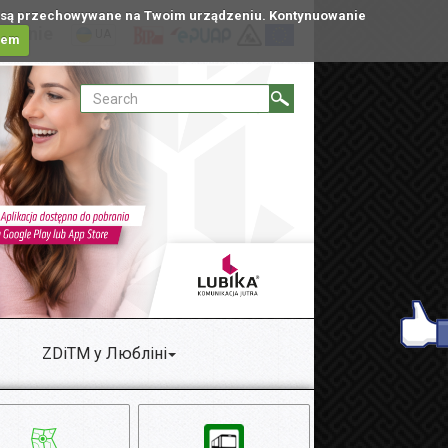
tóre są przechowywane na Twoim urządzeniu. Kontynuowanie
ublinie
UA
iem
ZDiTM у Любліні