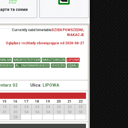
арти та схеми
Currently valid timetable
DZIEŃ POWSZEDNI,
WAKACJE
Oglądasz rozkłady obowiązujące od 2026-06-27
HMALNA
NADBYSTRZYCKA
NARUTOWICZA
LIPOWA
WSKIEGO
AL. SMORAWIŃSKIEGO
CHODŹKI
GĘBALI
ntarz 02
Ulica:
LIPOWA
15
16
17
18
19
20
21
22
15
05
24
24
24
23
23
23
41
30
54
54
54
53
53
53
54