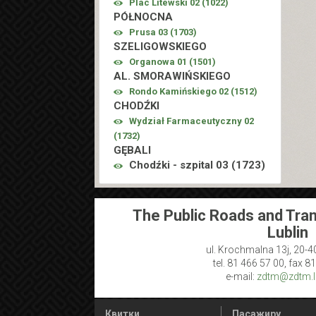
Plac Litewski 02 (
1022
)
PÓŁNOCNA
Prusa 03 (
1703
)
SZELIGOWSKIEGO
Organowa 01 (
1501
)
AL. SMORAWIŃSKIEGO
Rondo Kamińskiego 02 (
1512
)
CHODŹKI
Wydział Farmaceutyczny 02
(
1732
)
GĘBALI
Chodźki - szpital 03 (
1723
)
The Public Roads and Tran
Lublin
ul. Krochmalna 13j, 20-4
tel. 81 466 57 00, fax 8
e-mail:
zdtm@zdtm.lu
Квитки
Пасажиру