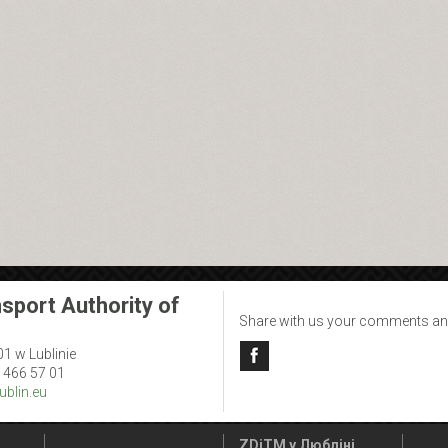
sport Authority of
Share with us your comments an
01 w Lublinie
1 466 57 01
blin.eu
ZDiTM у Любліні