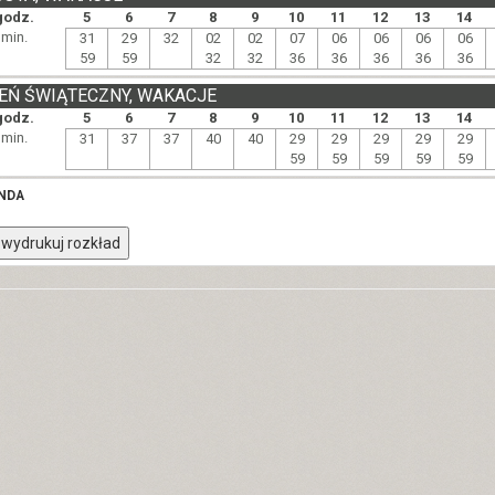
godz.
5
6
7
8
9
10
11
12
13
14
min.
31
29
32
02
02
07
06
06
06
06
59
59
32
32
36
36
36
36
36
EŃ ŚWIĄTECZNY, WAKACJE
godz.
5
6
7
8
9
10
11
12
13
14
min.
31
37
37
40
40
29
29
29
29
29
59
59
59
59
59
NDA
wydrukuj rozkład