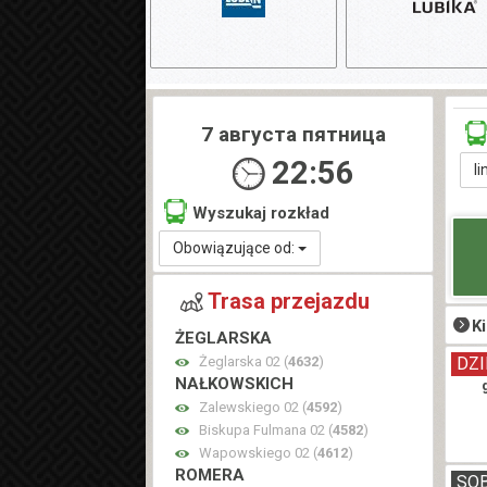
7 августа пятница
22:56
li
Wyszukaj rozkład
Obowiązujące od:
Trasa przejazdu
K
ŻEGLARSKA
Żeglarska 02 (
4632
)
DZI
NAŁKOWSKICH
Zalewskiego 02 (
4592
)
Biskupa Fulmana 02 (
4582
)
Wapowskiego 02 (
4612
)
ROMERA
SO