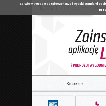
Serwis w trosce o bezpieczeństwo i wysoki standard obsł
Witamy
prze
Квитки