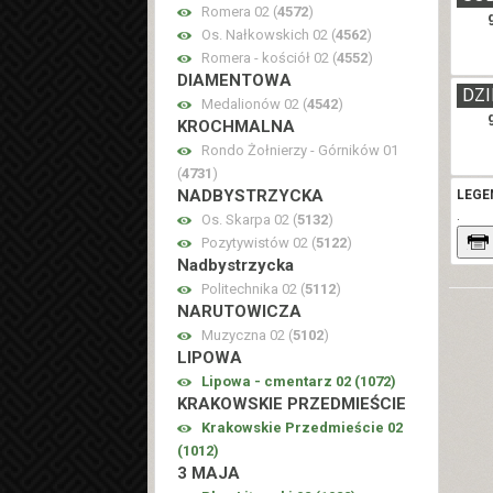
Romera 02 (
4572
)
Os. Nałkowskich 02 (
4562
)
Romera - kościół 02 (
4552
)
DIAMENTOWA
DZI
Medalionów 02 (
4542
)
KROCHMALNA
Rondo Żołnierzy - Górników 01
(
4731
)
NADBYSTRZYCKA
LEGE
.
Os. Skarpa 02 (
5132
)
Pozytywistów 02 (
5122
)
Nadbystrzycka
Politechnika 02 (
5112
)
NARUTOWICZA
Muzyczna 02 (
5102
)
LIPOWA
Lipowa - cmentarz 02 (
1072
)
KRAKOWSKIE PRZEDMIEŚCIE
Krakowskie Przedmieście 02
(
1012
)
3 MAJA