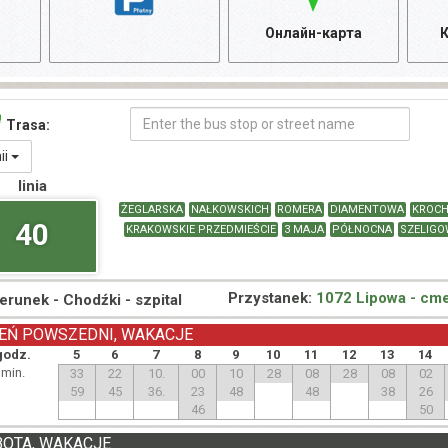
Онлайн-карта
К
Trasa:
nii
linia
ŻEGLARSKA
NAŁKOWSKICH
ROMERA
DIAMENTOWA
KROC
40
KRAKOWSKIE PRZEDMIEŚCIE
3 MAJA
PÓŁNOCNA
SZELIGO
Przystanek:
1072 Lipowa - cme
ierunek -
Chodźki - szpital
EŃ POWSZEDNI, WAKACJE
godz.
5
6
7
8
9
10
11
12
13
14
min.
33
22
10.
00
10
28
08
28
08
02
59
45
36.
23
48
48
38
26
46
50
BOTA, WAKACJE