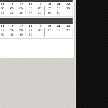
15
16
17
18
19
20
21
22
06
06
06
06
07
02
10
30
36
36
36
37
32
30
50
15
16
17
18
19
20
21
22
29
29
29
29
40
37
37
37
59
59
59
59