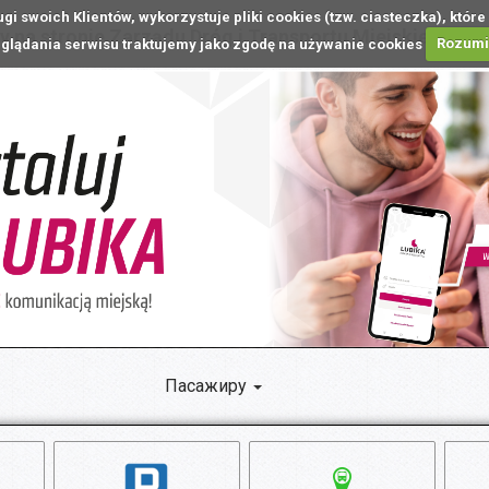
ugi swoich Klientów, wykorzystuje pliki cookies (tzw. ciasteczka), k
 na stronie Zarządu Dróg i Transportu Miejskiego w L
glądania serwisu traktujemy jako zgodę na używanie cookies
Rozum
Пасажиру