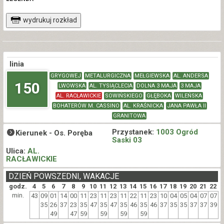
wydrukuj rozkład
linia
GRYGOWEJ
METALURGICZNA
MEŁGIEWSKA
AL. ANDERSA
150
LWOWSKA
AL. TYSIĄCLECIA
DOLNA 3 MAJA
3 MAJA
AL. RACŁAWICKIE
SOWIŃSKIEGO
GŁĘBOKA
WILEŃSKA
BOHATERÓW M. CASSINO
AL. KRAŚNICKA
JANA PAWŁA II
GRANITOWA
Przystanek:
1003 Ogród
Kierunek -
Os. Poręba
Saski 03
Ulica:
AL.
RACŁAWICKIE
DZIEŃ POWSZEDNI, WAKACJE
godz.
4
5
6
7
8
9
10
11
12
13
14
15
16
17
18
19
20
21
22
min.
43
09
01
14
00
11
23
11
23
11
22
11
23
10
04
05
04
07
07
35
26
37
23
35
47
35
47
35
46
35
46
37
35
35
37
37
39
49
47
59
59
59
59