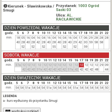
Przystanek:
1003 Ogród
Kierunek -
Sławinkowska /
Saski 03
Smugi
Ulica:
AL.
RACŁAWICKIE
DZIEŃ POWSZEDNI, WAKACJE
godz.
5
6
7
8
9
10
11
12
13
14
15
16
17
18
19
20
21
22
min.
18
05
16
04
16
04
16
04
16
04
16
04
17
06
29
28
28
28
40
28
40
28
42
28
40
28
40
28
40
29
42
30
59
58
58
52
52
52
55
52
52
59
SOBOTA, WAKACJE
godz.
5
6
7
8
9
10
11
12
13
14
15
16
17
18
19
20
21
22
min.
37a
12
12
12
12
12
12
12
12
12
12
12
12
12
12
12
29
09
42
42
42
37a
42
42
42
42
42
37a
42
42
42
42
48
44
DZIEŃ ŚWIĄTECZNY, WAKACJE
godz.
5
6
7
8
9
10
11
12
13
14
15
16
17
18
19
20
21
22
min.
54
54
51a
54
54
54
51a
54
54
54
54
51a
54
54
54
54
54
50
LEGENDA
a - kurs wydłużony do przystanku Smugi
wydrukuj rozkład