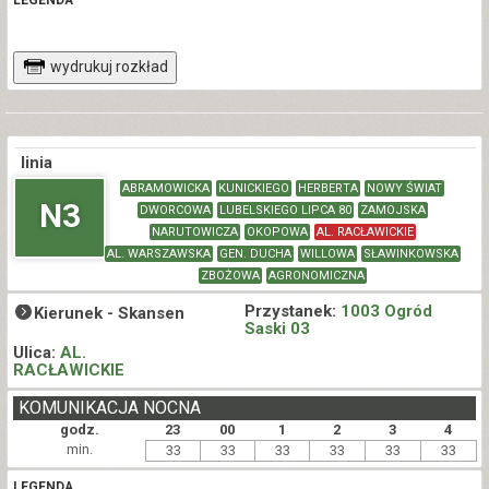
wydrukuj rozkład
linia
ABRAMOWICKA
KUNICKIEGO
HERBERTA
NOWY ŚWIAT
N3
DWORCOWA
LUBELSKIEGO LIPCA 80
ZAMOJSKA
NARUTOWICZA
OKOPOWA
AL. RACŁAWICKIE
AL. WARSZAWSKA
GEN. DUCHA
WILLOWA
SŁAWINKOWSKA
ZBOŻOWA
AGRONOMICZNA
Przystanek:
1003 Ogród
Kierunek -
Skansen
Saski 03
Ulica:
AL.
RACŁAWICKIE
KOMUNIKACJA NOCNA
godz.
23
00
1
2
3
4
min.
33
33
33
33
33
33
LEGENDA