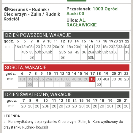
Przystanek:
1003 Ogród
Kierunek -
Rudnik /
Saski 03
Ciecierzyn - Żulin / Rudnik
Kościół
Ulica:
AL.
RACŁAWICKIE
DZIEŃ POWSZEDNI, WAKACJE
godz.
5
6
7
8
9
10
11
12
13
14
15
16
17
18
19
20
21
22
min.
36b
13b
08a
23
23
23
20a
01
18b
20b
11b
01
23
18a
23
23
33a
04
43b
33
53b
53
53b
23b
58
45
36
26a
53b
53b
53
53
35
58
53
53b
SOBOTA, WAKACJE
godz.
6
7
8
9
10
11
12
13
14
15
16
17
18
19
20
21
22
min.
10a
05
45
35
25a
15
10
00
40
30
20
10
00
40a
30
30
20
55
50
50
DZIEŃ ŚWIĄTECZNY, WAKACJE
godz.
7
8
9
10
11
12
13
14
15
16
17
18
19
20
21
min.
20
20
20
20a
20
20
20
20
20
20
20
20
20a
20
20
LEGENDA
a - Kurs wydłużony do przystanku Ciecierzyn - Żulin, b - Kurs wydłużony do
przystanku Rudnik - kościół