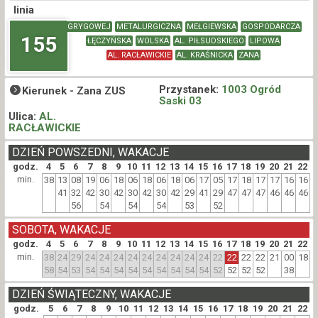
linia
GRYGOWEJ
METALURGICZNA
MEŁGIEWSKA
GOSPODARCZA
155
ŁĘCZYŃSKA
WOLSKA
AL. PIŁSUDSKIEGO
LIPOWA
AL. RACŁAWICKIE
AL. KRAŚNICKA
ZANA
Przystanek:
1003 Ogród
Kierunek -
Zana ZUS
Saski 03
Ulica:
AL.
RACŁAWICKIE
DZIEŃ POWSZEDNI, WAKACJE
godz.
4
5
6
7
8
9
10
11
12
13
14
15
16
17
18
19
20
21
22
min.
38
13
08
19
06
18
06
18
06
18
06
17
05
17
18
17
17
16
16
41
32
42
30
42
30
42
30
42
29
41
29
47
47
47
46
46
46
56
54
54
54
53
52
SOBOTA, WAKACJE
godz.
4
5
6
7
8
9
10
11
12
13
14
15
16
17
18
19
20
21
22
min.
38
24
29
24
24
24
24
24
24
24
24
24
22
22
22
22
21
00
18
58
54
53
54
54
54
54
54
54
54
54
54
52
52
52
52
38
DZIEŃ ŚWIĄTECZNY, WAKACJE
godz.
5
6
7
8
9
10
11
12
13
14
15
16
17
18
19
20
21
22