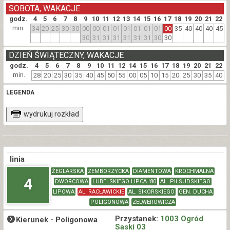
SOBOTA, WAKACJE
godz.
4
5
6
7
8
9
10
11
12
13
14
15
16
17
18
19
20
21
22
min.
34
20
25
30
30
00
00
01
01
01
01
01
01
00
35
40
40
40
45
30
31
31
31
31
31
31
30
30
DZIEŃ ŚWIĄTECZNY, WAKACJE
godz.
4
5
6
7
8
9
10
11
12
14
15
16
17
18
19
20
21
22
min.
28
20
25
30
35
40
45
50
55
00
05
10
15
20
25
30
35
40
LEGENDA
wydrukuj rozkład
linia
ŻEGLARSKA
ZEMBORZYCKA
DIAMENTOWA
KROCHMALNA
4
DWORCOWA
LUBELSKIEGO LIPCA '80
AL. PIŁSUDSKIEGO
LIPOWA
AL. RACŁAWICKIE
AL. SIKORSKIEGO
GEN. DUCHA
POLIGONOWA
ZELWEROWICZA
Przystanek:
1003 Ogród
Kierunek -
Poligonowa
Saski 03