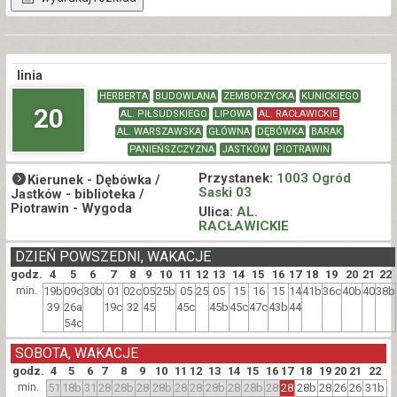
linia
HERBERTA
BUDOWLANA
ZEMBORZYCKA
KUNICKIEGO
20
AL. PIŁSUDSKIEGO
LIPOWA
AL. RACŁAWICKIE
AL. WARSZAWSKA
GŁÓWNA
DĘBÓWKA
BARAK
PANIEŃSZCZYZNA
JASTKÓW
PIOTRAWIN
Przystanek:
1003 Ogród
Kierunek -
Dębówka /
Saski 03
Jastków - biblioteka /
Piotrawin - Wygoda
Ulica:
AL.
RACŁAWICKIE
DZIEŃ POWSZEDNI, WAKACJE
godz.
4
5
6
7
8
9
10
11
12
13
14
15
16
17
18
19
20
21
22
min.
19b
09c
30b
01
02c
05
25b
05
25
05
15
16
15
14
41b
36c
40b
40
38b
39
26a
19c
32
45
45c
45b
45c
47c
43b
44
54c
SOBOTA, WAKACJE
godz.
4
5
6
7
8
9
10
11
12
13
14
15
16
17
18
19
20
21
22
min.
51
18b
31
28
28b
28
28b
28
28
28b
28
28b
28
28
28b
28
26
26
31b