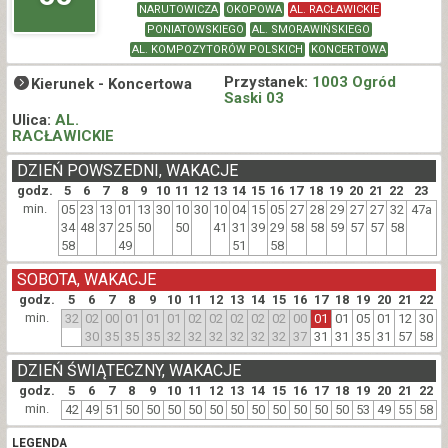
NARUTOWICZA
OKOPOWA
AL. RACŁAWICKIE
PONIATOWSKIEGO
AL. SMORAWIŃSKIEGO
AL. KOMPOZYTORÓW POLSKICH
KONCERTOWA
Przystanek:
1003 Ogród
Kierunek -
Koncertowa
Saski 03
Ulica:
AL.
RACŁAWICKIE
DZIEŃ POWSZEDNI, WAKACJE
godz.
5
6
7
8
9
10
11
12
13
14
15
16
17
18
19
20
21
22
23
min.
05
23
13
01
13
30
10
30
10
04
15
05
27
28
29
27
27
32
47a
34
48
37
25
50
50
41
31
39
29
58
58
59
57
57
58
58
49
51
58
SOBOTA, WAKACJE
godz.
5
6
7
8
9
10
11
12
13
14
15
16
17
18
19
20
21
22
min.
32
02
00
01
01
01
02
02
02
02
02
00
01
01
05
01
12
30
30
35
35
35
32
32
32
32
32
32
37
31
31
35
31
57
58
DZIEŃ ŚWIĄTECZNY, WAKACJE
godz.
5
6
7
8
9
10
11
12
13
14
15
16
17
18
19
20
21
22
min.
42
49
51
50
50
50
50
50
50
50
50
50
50
50
53
49
55
58
LEGENDA