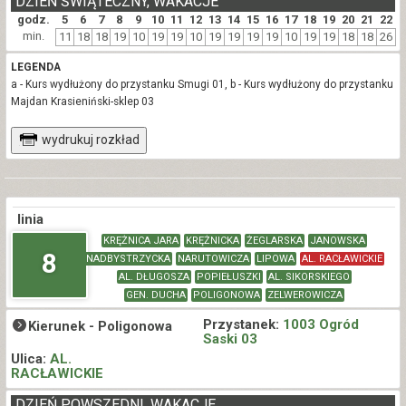
DZIEŃ ŚWIĄTECZNY, WAKACJE
godz.
5
6
7
8
9
10
11
12
13
14
15
16
17
18
19
20
21
22
min.
11
18
18
19
10
19
19
10
19
19
19
19
10
19
19
18
18
26
LEGENDA
a - Kurs wydłużony do przystanku Smugi 01, b - Kurs wydłużony do przystanku
Majdan Krasieniński-sklep 03
wydrukuj rozkład
linia
KRĘŻNICA JARA
KRĘŻNICKA
ŻEGLARSKA
JANOWSKA
8
NADBYSTRZYCKA
NARUTOWICZA
LIPOWA
AL. RACŁAWICKIE
AL. DŁUGOSZA
POPIEŁUSZKI
AL. SIKORSKIEGO
GEN. DUCHA
POLIGONOWA
ZELWEROWICZA
Przystanek:
1003 Ogród
Kierunek -
Poligonowa
Saski 03
Ulica:
AL.
RACŁAWICKIE
DZIEŃ POWSZEDNI, WAKACJE