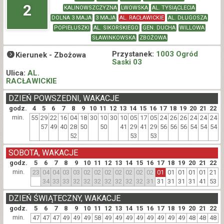
2
KALINOWSZCZYZNA
LWOWSKA
AL. TYSIĄCLECIA
DOLNA 3 MAJA
3 MAJA
AL. RACŁAWICKIE
AL. DŁUGOSZA
POPIEŁUSZKI
AL. SIKORSKIEGO
GEN. DUCHA
WILLOWA
SŁAWINKOWSKA
ZBOŻOWA
Przystanek:
1003 Ogród
Kierunek -
Zbożowa
Saski 03
Ulica:
AL.
RACŁAWICKIE
DZIEŃ POWSZEDNI, WAKACJE
godz.
4
5
6
7
8
9
10
11
12
13
14
15
16
17
18
19
20
21
22
min.
55
29
22
16
04
18
30
10
30
10
05
17
05
24
26
26
24
24
24
57
49
40
28
50
50
41
29
41
29
56
56
56
54
54
54
52
53
53
SOBOTA, WAKACJE
godz.
5
6
7
8
9
10
11
12
13
14
15
16
17
18
19
20
21
22
min.
23
04
04
03
03
02
02
02
02
02
02
02
01
01
01
01
01
21
34
33
33
32
32
32
32
32
32
32
31
31
31
31
31
41
53
DZIEŃ ŚWIĄTECZNY, WAKACJE
godz.
5
6
7
8
9
10
11
12
13
14
15
16
17
18
19
20
21
22
min.
47
47
47
49
49
49
58
49
49
49
49
49
49
49
49
48
48
48