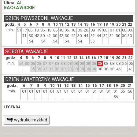
Ulica:
AL.
RACŁAWICKIE
DZIEŃ POWSZEDNI, WAKACJE
godz.
4
5
6
7
8
9
10
11
12
13
14
15
16
17
18
19
20
21
22
min.
51
17
06.
18.
06.
18
06
18
06.
18.
06
20.
08
19
08.
01
01.
00
00.
41.
30
42
30.
42.
30.
42
30
42
30.
44.
32
44.
32
31.
30.
30
30.
54
54
54.
54.
54
55.
SOBOTA, WAKACJE
godz.
4
5
6
7
8
9
10
11
12
13
14
15
16
17
18
19
20
21
22
min.
54
30
05
05
07
07
08
08
08
08
08
08
08
08
08
08
08
26
06
35
35
37
37
38
38
38
38
38
38
38
38
38
38
46
41
DZIEŃ ŚWIĄTECZNY, WAKACJE
godz.
6
7
8
9
10
11
12
13
14
15
16
17
18
19
20
21
min.
01
01
01
01
01
01
01
01
01
01
01
01
01
01
56
56
56
LEGENDA
.
wydrukuj rozkład