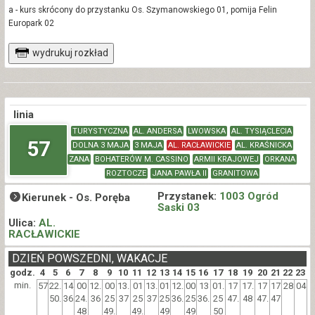
a - kurs skrócony do przystanku Os. Szymanowskiego 01, pomija Felin
Europark 02
wydrukuj rozkład
linia
TURYSTYCZNA
AL. ANDERSA
LWOWSKA
AL. TYSIĄCLECIA
57
DOLNA 3 MAJA
3 MAJA
AL. RACŁAWICKIE
AL. KRAŚNICKA
ZANA
BOHATERÓW M. CASSINO
ARMII KRAJOWEJ
ORKANA
ROZTOCZE
JANA PAWŁA II
GRANITOWA
Przystanek:
1003 Ogród
Kierunek -
Os. Poręba
Saski 03
Ulica:
AL.
RACŁAWICKIE
DZIEŃ POWSZEDNI, WAKACJE
godz.
4
5
6
7
8
9
10
11
12
13
14
15
16
17
18
19
20
21
22
23
min.
57
22.
14
00
12.
00
13.
01
13.
01
12.
00
13
01.
17
17.
17
17
28
04
50.
36
24.
36
25
37
25
37
25
36.
25
36.
25
47.
48
47.
47
48
49.
49.
49
49
50