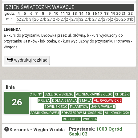
DZIEŃ ŚWIĄTECZNY, WAKACJE
godz.
4
5
6
7
8
9
10
11
12
13
14
15
16
17
18
19
20
21
22
min.
52
27b
31
26
27b
27
27b
27
27
27b
32
27b
27
27
27b
27
26
26
31b
LEGENDA
a - kurs do przystanku Dębówka przez ul. Główną, b - kurs wydłużony do
przystanku Jastków - biblioteka, c - kurs wydłużony do przystanku Piotrawin -
Wygoda
wydrukuj rozkład
linia
CHOINY
SZELIGOWSKIEGO
AL. SMORAWIŃSKIEGO
CHODŹKI
26
PRUSA
DOLNA 3 MAJA
3 MAJA
AL. RACŁAWICKIE
SOWIŃSKIEGO
FILARETÓW
JANA PAWŁA II
ARMII KRAJOWEJ
BOHATERÓW M. CASSINO
AL. KRAŚNICKA
ROZTOCZE
WRÓBLA
Przystanek:
1003 Ogród
Kierunek -
Węglin Wróbla
Saski 03