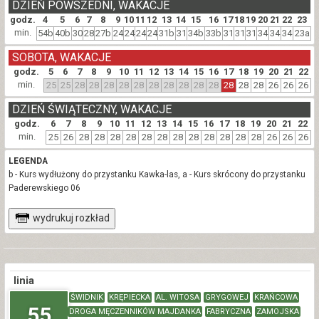
DZIEŃ POWSZEDNI, WAKACJE
godz.
4
5
6
7
8
9
10
11
12
13
14
15
16
17
18
19
20
21
22
23
min.
54b
40b
30
28
27b
24
24
24
24
31b
31
34b
33b
31
31
31
34
34
34
23a
SOBOTA, WAKACJE
godz.
5
6
7
8
9
10
11
12
13
14
15
16
17
18
19
20
21
22
min.
25
25
28
28
28
28
28
28
28
28
28
28
28
28
28
26
26
26
DZIEŃ ŚWIĄTECZNY, WAKACJE
godz.
6
7
8
9
10
11
12
13
14
15
16
17
18
19
20
21
22
min.
25
26
28
28
28
28
28
28
28
28
28
28
28
28
26
26
26
LEGENDA
b - Kurs wydłużony do przystanku Kawka-las, a - Kurs skrócony do przystanku
Paderewskiego 06
wydrukuj rozkład
linia
ŚWIDNIK
KRĘPIECKA
AL. WITOSA
GRYGOWEJ
KRAŃCOWA
55
DROGA MĘCZENNIKÓW MAJDANKA
FABRYCZNA
ZAMOJSKA