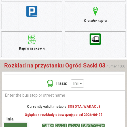
Онлайн-карта
Карти та схеми
Rozkład na przystanku Ogród Saski 03
numer 1003
linii
Trasa:
Currently valid timetable
SOBOTA, WAKACJE
Oglądasz rozkłady obowiązujące od 2026-06-27
linia
TURKA
DŁUGIE
WÓLKA
TURYSTYCZNA