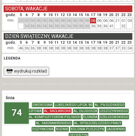
SOBOTA, WAKACJE
godz.
5
6
7
8
9
10
11
12
13
14
15
16
17
18
19
20
21
22
23
min.
23
03
04
06
06
06
06
06
06
06
06
06
06
06
06
06
21
01
04
34
36
36
36
36
36
36
36
36
36
36
36
36
36
41
32
DZIEŃ ŚWIĄTECZNY, WAKACJE
godz.
5
6
7
8
9
10
11
12
13
14
15
16
17
18
19
20
21
22
23
min.
46
36
36
38
38
38
38
38
38
38
38
38
38
38
38
37
37
33
04
LEGENDA
.
wydrukuj rozkład
linia
DWORCOWA
LUBELSKIEGO LIPCA '80
AL. PIŁSUDSKIEGO
74
LIPOWA
AL. RACŁAWICKIE
AL. DŁUGOSZA
LESZCZYŃSKIEGO
AL. KOMPOZYTORÓW POLSKICH
ELSNERA
SZELIGOWSKIEGO
AL. SMORAWIŃSKIEGO
AL. SPÓŁDZIELCZOŚCI PRACY
DOŻYNKOWA
RUDNIK
KOLONIA PLISZCZYN
ŁAGIEWNIKI
CIECIERZYN