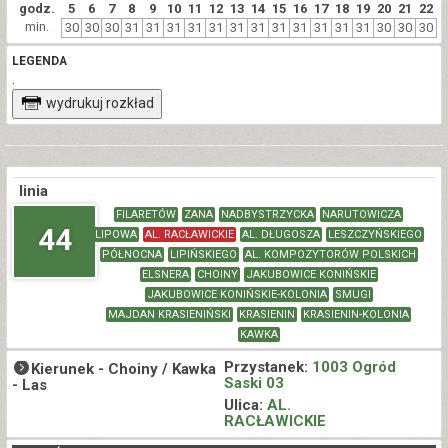
godz.
5
6
7
8
9
10
11
12
13
14
15
16
17
18
19
20
21
22
min.
30
30
30
31
31
31
31
31
31
31
31
31
31
31
31
30
30
30
LEGENDA
.
wydrukuj rozkład
linia
FILARETÓW
ZANA
NADBYSTRZYCKA
NARUTOWICZA
44
LIPOWA
AL. RACŁAWICKIE
AL. DŁUGOSZA
LESZCZYŃSKIEGO
PÓŁNOCNA
LIPIŃSKIEGO
AL. KOMPOZYTORÓW POLSKICH
ELSNERA
CHOINY
JAKUBOWICE KONIŃSKIE
JAKUBOWICE KONIŃSKIE-KOLONIA
SMUGI
MAJDAN KRASIENIŃSKI
KRASIENIN
KRASIENIN-KOLONIA
KAWKA
Przystanek:
1003 Ogród
Kierunek -
Choiny / Kawka
Saski 03
- Las
Ulica:
AL.
RACŁAWICKIE