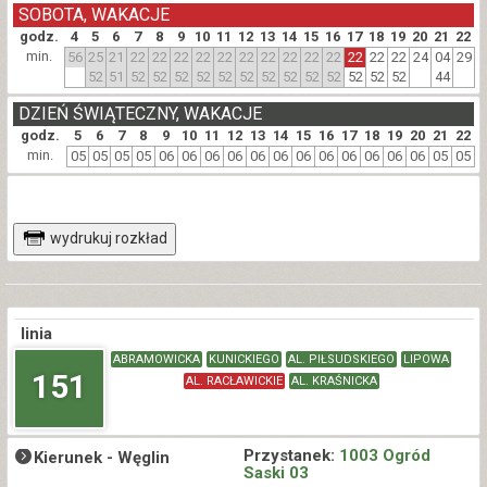
SOBOTA, WAKACJE
godz.
4
5
6
7
8
9
10
11
12
13
14
15
16
17
18
19
20
21
22
min.
56
25
21
22
22
22
22
22
22
22
22
22
22
22
22
22
24
04
29
52
51
52
52
52
52
52
52
52
52
52
52
52
52
52
44
DZIEŃ ŚWIĄTECZNY, WAKACJE
godz.
5
6
7
8
9
10
11
12
13
14
15
16
17
18
19
20
21
22
min.
05
05
05
05
06
06
06
06
06
06
06
06
06
06
06
06
05
05
wydrukuj rozkład
linia
ABRAMOWICKA
KUNICKIEGO
AL. PIŁSUDSKIEGO
LIPOWA
151
AL. RACŁAWICKIE
AL. KRAŚNICKA
Przystanek:
1003 Ogród
Kierunek -
Węglin
Saski 03