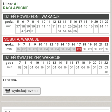
Ulica:
AL.
RACŁAWICKIE
DZIEŃ POWSZEDNI, WAKACJE
godz.
5
6
7
8
9
10
11
12
13
14
15
16
17
18
19
20
21
22
min.
37
18
19
19
21
11
11
11
11
24
26
26
24
16
16
15
14
14
47
49
51
53
54
54
55
SOBOTA, WAKACJE
godz.
6
7
8
9
10
11
12
13
14
15
16
17
18
19
20
21
22
min.
02
02
03
03
04
04
04
04
04
04
04
03
03
03
03
02
02
DZIEŃ ŚWIĄTECZNY, WAKACJE
godz.
7
8
9
10
11
12
13
14
15
16
17
18
19
20
21
22
min.
03
03
04
04
04
04
04
04
04
04
04
04
04
04
03
03
48
LEGENDA
wydrukuj rozkład