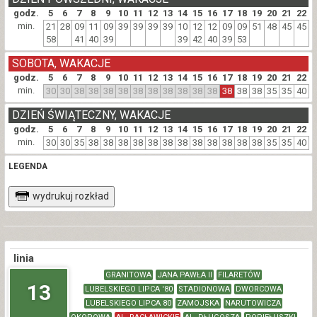
godz.
5
6
7
8
9
10
11
12
13
14
15
16
17
18
19
20
21
22
min.
21
28
09
11
09
39
39
39
39
10
12
12
09
09
51
48
45
45
58
41
40
39
39
42
40
39
53
SOBOTA, WAKACJE
godz.
5
6
7
8
9
10
11
12
13
14
15
16
17
18
19
20
21
22
min.
30
30
38
38
38
38
38
38
38
38
38
38
38
38
38
35
35
40
DZIEŃ ŚWIĄTECZNY, WAKACJE
godz.
5
6
7
8
9
10
11
12
13
14
15
16
17
18
19
20
21
22
min.
30
30
35
38
38
38
38
38
38
38
38
38
38
38
38
35
35
40
LEGENDA
wydrukuj rozkład
linia
GRANITOWA
JANA PAWŁA II
FILARETÓW
13
LUBELSKIEGO LIPCA '80
STADIONOWA
DWORCOWA
LUBELSKIEGO LIPCA 80
ZAMOJSKA
NARUTOWICZA