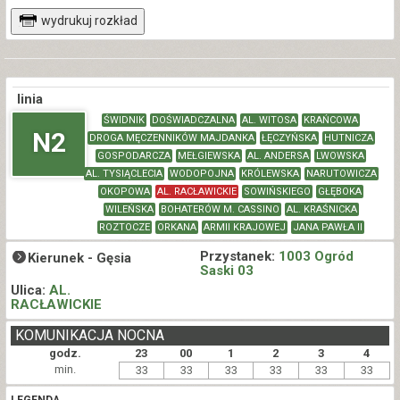
wydrukuj rozkład
linia
ŚWIDNIK
DOŚWIADCZALNA
AL. WITOSA
KRAŃCOWA
N2
DROGA MĘCZENNIKÓW MAJDANKA
ŁĘCZYŃSKA
HUTNICZA
GOSPODARCZA
MEŁGIEWSKA
AL. ANDERSA
LWOWSKA
AL. TYSIĄCLECIA
WODOPOJNA
KRÓLEWSKA
NARUTOWICZA
OKOPOWA
AL. RACŁAWICKIE
SOWIŃSKIEGO
GŁĘBOKA
WILEŃSKA
BOHATERÓW M. CASSINO
AL. KRAŚNICKA
ROZTOCZE
ORKANA
ARMII KRAJOWEJ
JANA PAWŁA II
Przystanek:
1003 Ogród
Kierunek -
Gęsia
Saski 03
Ulica:
AL.
RACŁAWICKIE
KOMUNIKACJA NOCNA
godz.
23
00
1
2
3
4
min.
33
33
33
33
33
33
LEGENDA