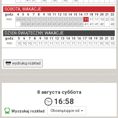
47
57
56
56
56
56
SOBOTA, WAKACJE
godz.
4
5
6
7
8
9
10
11
12
13
14
15
16
17
18
19
20
21
22
min.
44
04
10
11
11
11
11
11
11
11
11
11
11
11
11
11
10
22
02
36
40
41
41
41
41
41
41
41
41
41
41
41
41
41
42
43
DZIEŃ ŚWIĄTECZNY, WAKACJE
godz.
5
6
7
8
9
10
11
12
13
14
15
16
17
18
19
20
21
22
min.
10
10
10
11
11
11
11
11
11
11
11
11
11
11
11
10
10
10
wydrukuj rozkład
8 августа суббота
16:58
Obowiązujące od:
Wyszukaj rozkład