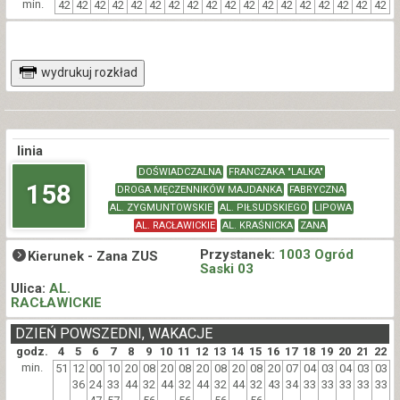
min.
42
42
42
42
42
42
42
42
42
42
42
42
42
42
42
42
42
42
wydrukuj rozkład
linia
DOŚWIADCZALNA
FRANCZAKA "LALKA"
158
DROGA MĘCZENNIKÓW MAJDANKA
FABRYCZNA
AL. ZYGMUNTOWSKIE
AL. PIŁSUDSKIEGO
LIPOWA
AL. RACŁAWICKIE
AL. KRAŚNICKA
ZANA
Przystanek:
1003 Ogród
Kierunek -
Zana ZUS
Saski 03
Ulica:
AL.
RACŁAWICKIE
DZIEŃ POWSZEDNI, WAKACJE
godz.
4
5
6
7
8
9
10
11
12
13
14
15
16
17
18
19
20
21
22
min.
51
12
00
10
20
08
20
08
20
08
20
08
20
07
04
03
04
03
03
36
24
33
44
32
44
32
44
32
44
32
43
34
33
33
33
33
33