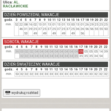
Ulica:
AL.
RACŁAWICKIE
DZIEŃ POWSZEDNI, WAKACJE
godz.
3
4
5
6
7
8
9
10
11
12
13
14
15
16
17
18
19
20
21
22
min.
52
22
08
16
02
13
01
13
01
13
01
13
00
13
01
26
29
25
25
25
46
31
39
25
37
25
37
25
37
25
37
25
36
26
56
56
55
55
50
53
49
49
49
49
49
56
SOBOTA, WAKACJE
godz.
4
5
6
7
8
9
10
11
12
13
14
15
16
17
18
19
20
21
22
min.
36
03
02
02
04
04
04
04
04
04
04
04
04
05
05
05
05
14
39
32
32
34
34
34
34
34
34
34
34
34
35
35
35
35
34
54
DZIEŃ ŚWIĄTECZNY, WAKACJE
godz.
4
5
6
7
8
9
10
11
12
13
14
15
16
17
18
19
20
21
22
min.
53
32
32
32
33
33
33
33
33
33
33
33
33
33
33
33
32
32
32
wydrukuj rozkład