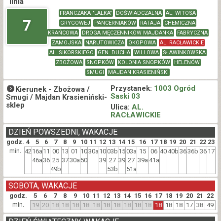
linia
FRANCZAKA "LALKA"
DOŚWIADCZALNA
AL. WITOSA
7
GRYGOWEJ
PANCERNIAKÓW
RATAJA
CHEMICZNA
KRAŃCOWA
DROGA MĘCZENNIKÓW MAJDANKA
FABRYCZNA
ZAMOJSKA
NARUTOWICZA
OKOPOWA
AL. RACŁAWICKIE
AL. SIKORSKIEGO
GEN. DUCHA
WILLOWA
SŁAWINKOWSKA
ZBOŻOWA
SNOPKÓW
KOLONIA SNOPKÓW
HELENÓW
SMUGI
MAJDAN KRASIENIŃSKI
Przystanek:
1003 Ogród
Kierunek -
Zbożowa /
Saski 03
Smugi / Majdan Krasieniński-
sklep
Ulica:
AL.
RACŁAWICKIE
DZIEŃ POWSZEDNI, WAKACJE
godz.
4
5
6
7
8
9
10
11
12
13
14
15
16
17
18
19
20
21
22
23
min.
42
16a
11
00
13
01
10
30a
10
03b
15
03a
15
06
40
40b
36
36b
36
17
46a
36
25
37
30a
50
39
27
39
27
39a
41a
49b
53b
51a
SOBOTA, WAKACJE
godz.
5
6
7
8
9
10
11
12
13
14
15
16
17
18
19
20
21
22
min.
19
20
18
18
18
18
18
18
18
18
18
18
18
18
18
17
38
49