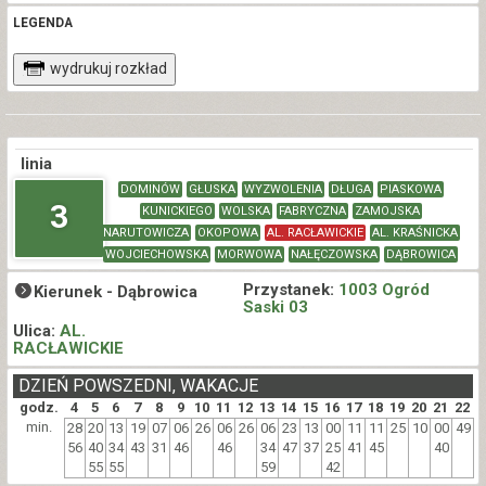
LEGENDA
wydrukuj rozkład
linia
DOMINÓW
GŁUSKA
WYZWOLENIA
DŁUGA
PIASKOWA
3
KUNICKIEGO
WOLSKA
FABRYCZNA
ZAMOJSKA
NARUTOWICZA
OKOPOWA
AL. RACŁAWICKIE
AL. KRAŚNICKA
WOJCIECHOWSKA
MORWOWA
NAŁĘCZOWSKA
DĄBROWICA
Przystanek:
1003 Ogród
Kierunek -
Dąbrowica
Saski 03
Ulica:
AL.
RACŁAWICKIE
DZIEŃ POWSZEDNI, WAKACJE
godz.
4
5
6
7
8
9
10
11
12
13
14
15
16
17
18
19
20
21
22
min.
28
20
13
19
07
06
26
06
26
06
23
13
00
11
11
25
10
00
49
56
40
34
43
31
46
46
34
47
37
25
41
45
40
55
55
59
42