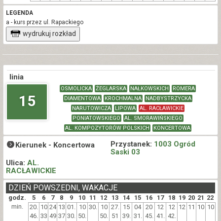
LEGENDA
a - kurs przez ul. Rapackiego
wydrukuj rozkład
linia
OSMOLICKA
ŻEGLARSKA
NAŁKOWSKICH
ROMERA
15
DIAMENTOWA
KROCHMALNA
NADBYSTRZYCKA
NARUTOWICZA
LIPOWA
AL. RACŁAWICKIE
PONIATOWSKIEGO
AL. SMORAWIŃSKIEGO
AL. KOMPOZYTORÓW POLSKICH
KONCERTOWA
Przystanek:
1003 Ogród
Kierunek -
Koncertowa
Saski 03
Ulica:
AL.
RACŁAWICKIE
DZIEŃ POWSZEDNI, WAKACJE
godz.
5
6
7
8
9
10
11
12
13
14
15
16
17
18
19
20
21
22
min.
20.
10
24
13
01.
10
30.
10
27.
15
04
20
12
12
12
11
10
10
46.
33
49
37
30.
50.
50.
51
39.
31.
45.
41.
42.