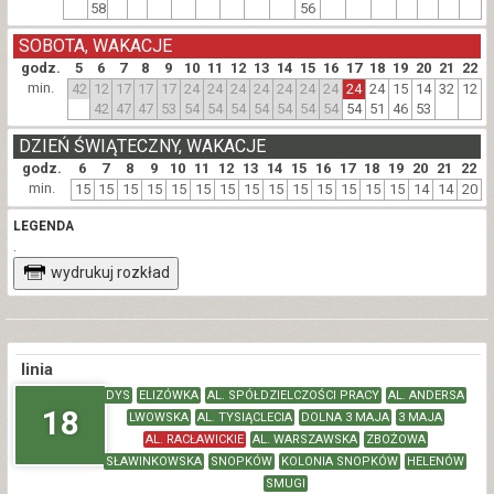
58
56
SOBOTA, WAKACJE
godz.
5
6
7
8
9
10
11
12
13
14
15
16
17
18
19
20
21
22
min.
42
12
17
17
17
24
24
24
24
24
24
24
24
24
15
14
32
12
42
47
47
53
54
54
54
54
54
54
54
54
51
46
53
DZIEŃ ŚWIĄTECZNY, WAKACJE
godz.
6
7
8
9
10
11
12
13
14
15
16
17
18
19
20
21
22
min.
15
15
15
15
15
15
15
15
15
15
15
15
15
15
14
14
20
LEGENDA
.
wydrukuj rozkład
linia
DYS
ELIZÓWKA
AL. SPÓŁDZIELCZOŚCI PRACY
AL. ANDERSA
18
LWOWSKA
AL. TYSIĄCLECIA
DOLNA 3 MAJA
3 MAJA
AL. RACŁAWICKIE
AL. WARSZAWSKA
ZBOŻOWA
SŁAWINKOWSKA
SNOPKÓW
KOLONIA SNOPKÓW
HELENÓW
SMUGI