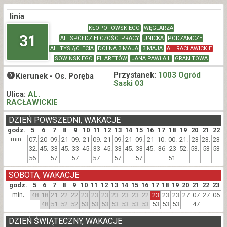
linia
KŁOPOTOWSKIEGO
WĘGLARZA
31
AL. SPÓŁDZIELCZOŚCI PRACY
UNICKA
PODZAMCZE
AL. TYSIĄCLECIA
DOLNA 3 MAJA
3 MAJA
AL. RACŁAWICKIE
SOWIŃSKIEGO
FILARETÓW
JANA PAWŁA II
GRANITOWA
Przystanek:
1003 Ogród
Kierunek -
Os. Poręba
Saski 03
Ulica:
AL.
RACŁAWICKIE
DZIEŃ POWSZEDNI, WAKACJE
godz.
5
6
7
8
9
10
11
12
13
14
15
16
17
18
19
20
21
22
min.
07.
20
09.
21
09.
21
09.
21
09.
21
09.
21
10.
00.
21.
23
23.
23
32.
45.
33
45.
33
45.
33
45.
33
45.
33
45.
36
23
52.
53.
53
53
56.
57.
57.
57.
57.
57.
51.
SOBOTA, WAKACJE
godz.
5
6
7
8
9
10
11
12
13
14
15
16
17
18
19
20
21
22
23
min.
48
18
21
22
22
23
23
23
23
23
23
22
23
23
23
27
07
27
06
48
51
52
52
53
53
53
53
53
53
53
53
53
53
47
DZIEŃ ŚWIĄTECZNY, WAKACJE