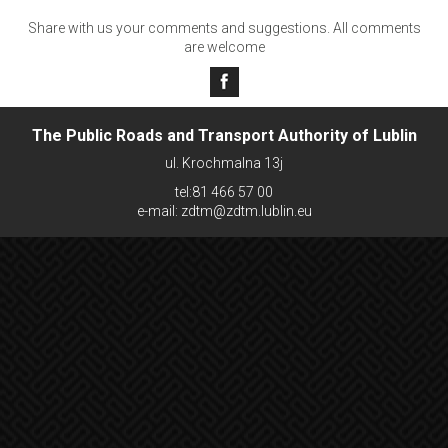
Share with us your comments and suggestions. All comments
are welcome
The Public Roads and Transport Authority of Lublin
ul. Krochmalna 13j
tel:81 466 57 00
e-mail: zdtm@zdtm.lublin.eu