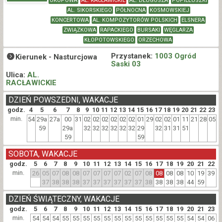
OKOPOWA
AL. RACŁAWICKIE
AL. DŁUGOSZA
POPIEŁUSZKI
AL. SIKORSKIEGO
PÓŁNOCNA
KOSMOWSKIEJ
KONCERTOWA
AL. KOMPOZYTORÓW POLSKICH
ELSNERA
ZWIĄZKOWA
RAPACKIEGO
BURSAKI
WĘGLARZA
KŁOPOTOWSKIEGO
ORZECHOWA
Przystanek:
1003 Ogród
Kierunek -
Nasturcjowa
Saski 03
Ulica:
AL.
RACŁAWICKIE
DZIEŃ POWSZEDNI, WAKACJE
godz.
4
5
6
7
8
9
10
11
12
13
14
15
16
17
18
19
20
21
22
23
min.
54
29a
27a
00
31
02
02
02
02
02
02
01
29
02
02
01
11
21
28
05
59
29a
32
32
32
32
32
32
29
32
31
31
51
59
59
SOBOTA, WAKACJE
godz.
5
6
7
8
9
10
11
12
13
14
15
16
17
18
19
20
21
22
min.
26
05
07
08
08
07
07
07
07
02
07
08
08
08
08
10
19
39
37
38
38
38
37
37
37
37
37
37
38
38
38
38
44
59
DZIEŃ ŚWIĄTECZNY, WAKACJE
godz.
5
6
7
8
9
10
11
12
13
14
15
16
17
18
19
20
21
23
min.
54
54
54
55
55
55
55
55
55
55
55
55
55
55
55
54
54
06