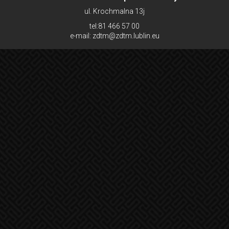
ul. Krochmalna 13j
tel:81 466 57 00
e-mail: zdtm@zdtm.lublin.eu