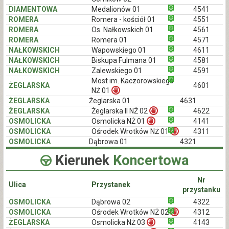
DIAMENTOWA
Medalionów 01
4541
ROMERA
Romera - kościół 01
4551
ROMERA
Os. Nałkowskich 01
4561
ROMERA
Romera 01
4571
NAŁKOWSKICH
Wapowskiego 01
4611
NAŁKOWSKICH
Biskupa Fulmana 01
4581
NAŁKOWSKICH
Zalewskiego 01
4591
Most im. Kaczorowskiego
ŻEGLARSKA
4601
NŻ 01
ŻEGLARSKA
Żeglarska 01
4631
ŻEGLARSKA
Żeglarska II NŻ 02
4622
OSMOLICKA
Osmolicka NŻ 01
4141
OSMOLICKA
Ośrodek Wrotków NŻ 01
4311
OSMOLICKA
Dąbrowa 01
4321
Kierunek
Koncertowa
Nr
Ulica
Przystanek
przystanku
OSMOLICKA
Dąbrowa 02
4322
OSMOLICKA
Ośrodek Wrotków NŻ 02
4312
ŻEGLARSKA
Osmolicka NŻ 03
4143