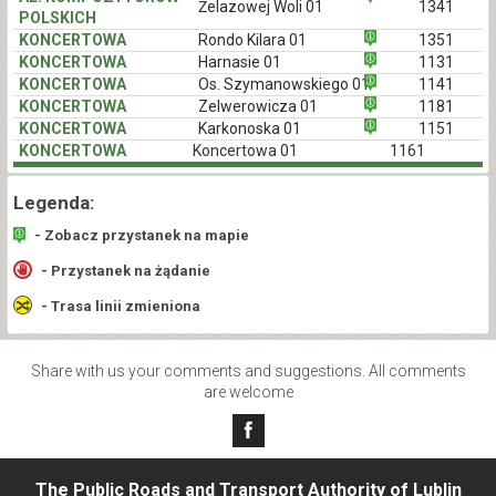
Żelazowej Woli 01
1341
POLSKICH
KONCERTOWA
Rondo Kilara 01
1351
KONCERTOWA
Harnasie 01
1131
KONCERTOWA
Os. Szymanowskiego 01
1141
KONCERTOWA
Zelwerowicza 01
1181
KONCERTOWA
Karkonoska 01
1151
KONCERTOWA
Koncertowa 01
1161
Legenda:
- Zobacz przystanek na mapie
- Przystanek na żądanie
- Trasa linii zmieniona
Share with us your comments and suggestions. All comments
are welcome
The Public Roads and Transport Authority of Lublin