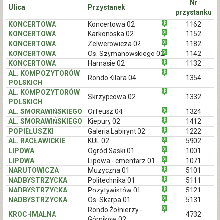
Nr
Ulica
Przystanek
przystanku
KONCERTOWA
Koncertowa 02
1162
KONCERTOWA
Karkonoska 02
1152
KONCERTOWA
Zelwerowicza 02
1182
KONCERTOWA
Os. Szymanowskiego 02
1142
KONCERTOWA
Harnasie 02
1132
AL. KOMPOZYTORÓW
Rondo Kilara 04
1354
POLSKICH
AL. KOMPOZYTORÓW
Skrzypcowa 02
1332
POLSKICH
AL. SMORAWIŃSKIEGO
Orfeusz 04
1324
AL. SMORAWIŃSKIEGO
Kiepury 02
1412
POPIEŁUSZKI
Galeria Labirynt 02
1222
AL. RACŁAWICKIE
KUL 02
5902
LIPOWA
Ogród Saski 01
1001
LIPOWA
Lipowa - cmentarz 01
1071
NARUTOWICZA
Muzyczna 01
5101
NADBYSTRZYCKA
Politechnika 01
5111
NADBYSTRZYCKA
Pozytywistów 01
5121
NADBYSTRZYCKA
Os. Skarpa 01
5131
Rondo Żołnierzy -
KROCHMALNA
4732
Górników 02