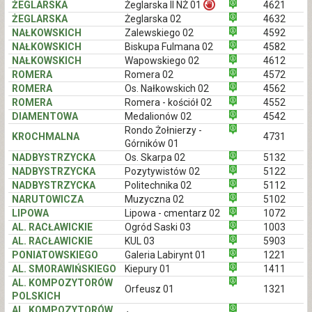
ŻEGLARSKA
Żeglarska II NŻ 01
4621
ŻEGLARSKA
Żeglarska 02
4632
NAŁKOWSKICH
Zalewskiego 02
4592
NAŁKOWSKICH
Biskupa Fulmana 02
4582
NAŁKOWSKICH
Wapowskiego 02
4612
ROMERA
Romera 02
4572
ROMERA
Os. Nałkowskich 02
4562
ROMERA
Romera - kościół 02
4552
DIAMENTOWA
Medalionów 02
4542
Rondo Żołnierzy -
KROCHMALNA
4731
Górników 01
NADBYSTRZYCKA
Os. Skarpa 02
5132
NADBYSTRZYCKA
Pozytywistów 02
5122
NADBYSTRZYCKA
Politechnika 02
5112
NARUTOWICZA
Muzyczna 02
5102
LIPOWA
Lipowa - cmentarz 02
1072
AL. RACŁAWICKIE
Ogród Saski 03
1003
AL. RACŁAWICKIE
KUL 03
5903
PONIATOWSKIEGO
Galeria Labirynt 01
1221
AL. SMORAWIŃSKIEGO
Kiepury 01
1411
AL. KOMPOZYTORÓW
Orfeusz 01
1321
POLSKICH
AL. KOMPOZYTORÓW