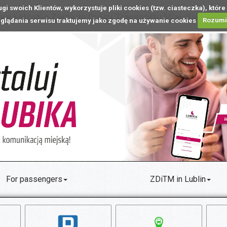
ugi swoich Klientów, wykorzystuje pliki cookies (tzw. ciasteczka), k
 na stronie Zarządu Dróg i Transportu Miejskiego w L
glądania serwisu traktujemy jako zgodę na używanie cookies
Rozum
For passengers
ZDiTM in Lublin