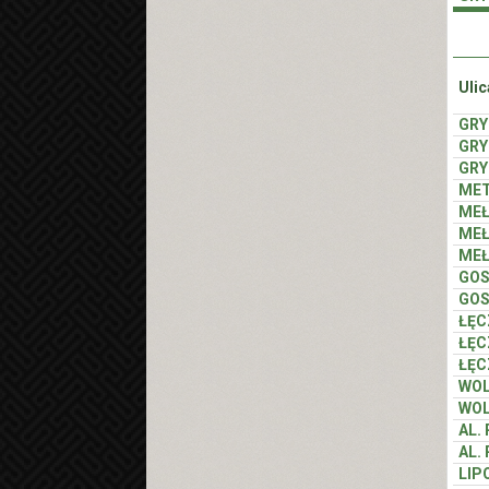
Ulic
GR
GR
GR
MET
MEŁ
MEŁ
MEŁ
GO
GO
ŁĘC
ŁĘC
ŁĘC
WO
WO
AL.
AL.
LIP