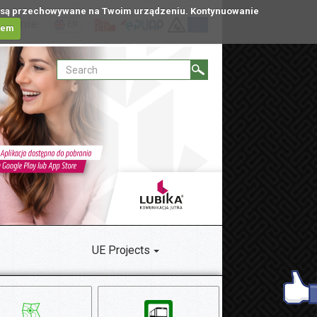
tóre są przechowywane na Twoim urządzeniu. Kontynuowanie
ublinie
EN
iem
UE Projects