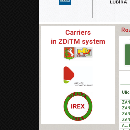
Roz
Carriers
in ZDiTM system
Ulic
ZA
ZA
ZA
ZA
AL.