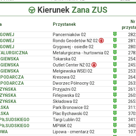
Kierunek
Zana ZUS
Nr
a
Przystanek
przyst
YGOWEJ
Pancerniaków 02
282
YGOWEJ
Rondo Geodetów NŻ 02
281
YGOWEJ
Grygowej - osiedle 02
280
ALURGICZNA
Metalurgiczna - hurtownia 02
278
GIEWSKA
Tokarska 02
254
GIEWSKA
Outlet Center NŻ 02
245
GIEWSKA
Mełgiewska WSEI 02
253
SPODARCZA
Kresowa 02
264
SPODARCZA
Dworzec Północny 02
263
ZYŃSKA
Przyjaźni 02
261
ZYŃSKA
Firlejowska 02
260
ZYŃSKA
Składowa 02
265
LSKA
Park Bronowice 02
311
LSKA
Plac Bychawski 02
370
 PIŁSUDSKIEGO
Targi Lublin 02
341
 PIŁSUDSKIEGO
MPWiK 02
340
OWA
Lipowa - cmentarz 02
107