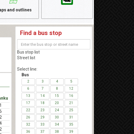
ps and outlines
Find a bus stop
Bus stop list
Street list
Select line:
Bus
2
3
4
5
6
7
8
12
13
14
15
16
anku
17
18
20
21
1
22
23
24
25
6
2
26
29
30
31
4
32
33
34
35
2
36
37
38
39