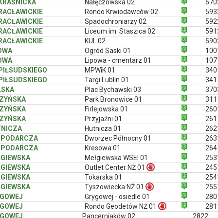
 KRAŚNICKA
Nałęczowska 02
570
 RACŁAWICKIE
Rondo Krwiodawców 02
593
 RACŁAWICKIE
Spadochroniarzy 02
592
 RACŁAWICKIE
Liceum im. Staszica 02
591
 RACŁAWICKIE
KUL 02
590
OWA
Ogród Saski 01
100
OWA
Lipowa - cmentarz 01
107
 PIŁSUDSKIEGO
MPWiK 01
340
 PIŁSUDSKIEGO
Targi Lublin 01
341
LSKA
Plac Bychawski 03
370
ZYŃSKA
Park Bronowice 01
311
ZYŃSKA
Firlejowska 01
260
ZYŃSKA
Przyjaźni 01
261
NICZA
Hutnicza 01
262
SPODARCZA
Dworzec Północny 01
263
SPODARCZA
Kresowa 01
264
GIEWSKA
Mełgiewska WSEI 01
253
GIEWSKA
Outlet Center NŻ 01
245
GIEWSKA
Tokarska 01
254
GIEWSKA
Tyszowiecka NŻ 01
255
YGOWEJ
Grygowej - osiedle 01
280
YGOWEJ
Rondo Geodetów NŻ 01
281
YGOWEJ
Pancerniaków 02
2822