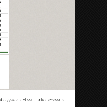
3
3
1
1
3
1
1
1
3
1
d suggestions. All comments are welcome