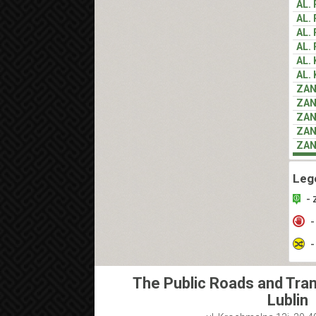
AL.
AL.
AL.
AL.
AL.
AL.
ZA
ZA
ZA
ZA
ZA
Leg
- 
-
-
The Public Roads and Tran
Lublin