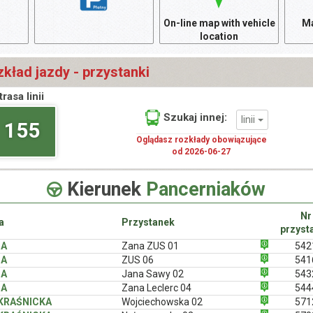
On-line map with vehicle
Ma
location
kład jazdy - przystanki
trasa linii
Szukaj innej:
linii
155
Oglądasz rozkłady obowiązujące
od 2026-06-27
Kierunek
Pancerniaków
Nr
a
Przystanek
przyst
NA
Zana ZUS 01
542
NA
ZUS 06
541
NA
Jana Sawy 02
543
NA
Zana Leclerc 04
544
 KRAŚNICKA
Wojciechowska 02
571