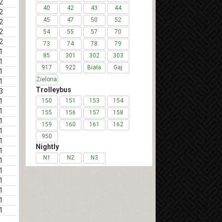
2
40
42
43
44
2
45
47
50
52
2
2
54
55
57
70
2
73
74
78
79
1
85
301
302
303
1
917
922
Biała
Gaj
1
Zielona
1
Trolleybus
3
1
150
151
153
154
1
155
156
157
158
1
159
160
161
162
1
950
1
Nightly
1
N1
N2
N3
1
1
1
1
1
1