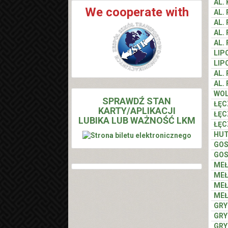
AL.
We cooperate with
AL.
AL.
AL.
AL.
LIP
LIP
AL.
AL.
WO
SPRAWDŹ STAN
ŁĘC
KARTY/APLIKACJI
ŁĘC
LUBIKA LUB WAŻNOŚĆ LKM
ŁĘC
HUT
GO
GO
MEŁ
MEŁ
MEŁ
MEŁ
GR
GR
GR