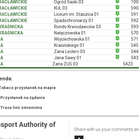
 RACŁAWICKIE
Ogród Saski 03
100
 RACŁAWICKIE
KUL 03
590
 RACŁAWICKIE
Liceum im. Staszica 01
591
 RACŁAWICKIE
Spadochroniarzy 01
592
 KRAŚNICKA
Rondo Krwiodawców 03
593
 KRAŚNICKA
Nałęczowska 01
570
NA
Wojciechowska 01
571
NA
Krasińskiego 01
545
NA
Zana Leclerc 03
544
NA
Jana Sawy 01
543
NA
Zana ZUS 03
5423
enda:
Zobacz przystanek na mapie
 Przystanek na żądanie
 Trasa linii zmieniona
sport Authority of
Share with us your comments an