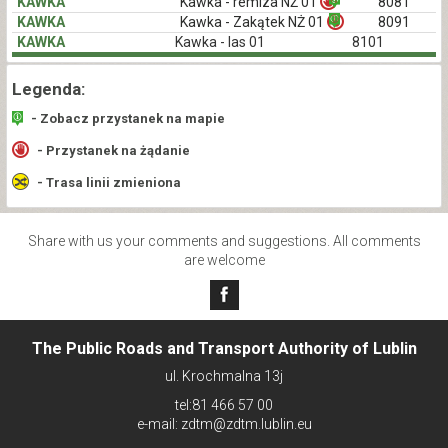
KAWKA
Kawka - remiza NŻ 01
8081
KAWKA
Kawka - Zakątek NŻ 01
8091
KAWKA
Kawka - las 01
8101
Legenda:
- Zobacz przystanek na mapie
- Przystanek na żądanie
- Trasa linii zmieniona
Share with us your comments and suggestions. All comments
are welcome
The Public Roads and Transport Authority of Lublin
ul. Krochmalna 13j
tel:81 466 57 00
e-mail: zdtm@zdtm.lublin.eu