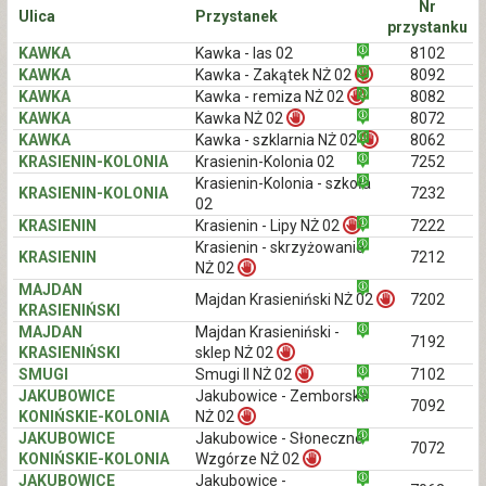
Nr
Ulica
Przystanek
przystanku
KAWKA
Kawka - las 02
8102
KAWKA
Kawka - Zakątek NŻ 02
8092
KAWKA
Kawka - remiza NŻ 02
8082
KAWKA
Kawka NŻ 02
8072
KAWKA
Kawka - szklarnia NŻ 02
8062
KRASIENIN-KOLONIA
Krasienin-Kolonia 02
7252
Krasienin-Kolonia - szkoła
KRASIENIN-KOLONIA
7232
02
KRASIENIN
Krasienin - Lipy NŻ 02
7222
Krasienin - skrzyżowanie
KRASIENIN
7212
NŻ 02
MAJDAN
Majdan Krasieniński NŻ 02
7202
KRASIENIŃSKI
MAJDAN
Majdan Krasieniński -
7192
KRASIENIŃSKI
sklep NŻ 02
SMUGI
Smugi II NŻ 02
7102
JAKUBOWICE
Jakubowice - Zemborska
7092
KONIŃSKIE-KOLONIA
NŻ 02
JAKUBOWICE
Jakubowice - Słoneczne
7072
KONIŃSKIE-KOLONIA
Wzgórze NŻ 02
JAKUBOWICE
Jakubowice -