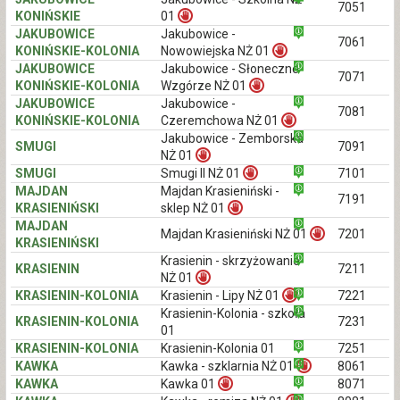
7051
KONIŃSKIE
01
JAKUBOWICE
Jakubowice -
7061
KONIŃSKIE-KOLONIA
Nowowiejska NŻ 01
JAKUBOWICE
Jakubowice - Słoneczne
7071
KONIŃSKIE-KOLONIA
Wzgórze NŻ 01
JAKUBOWICE
Jakubowice -
7081
KONIŃSKIE-KOLONIA
Czeremchowa NŻ 01
Jakubowice - Zemborska
SMUGI
7091
NŻ 01
SMUGI
Smugi II NŻ 01
7101
MAJDAN
Majdan Krasieniński -
7191
KRASIENIŃSKI
sklep NŻ 01
MAJDAN
Majdan Krasieniński NŻ 01
7201
KRASIENIŃSKI
Krasienin - skrzyżowanie
KRASIENIN
7211
NŻ 01
KRASIENIN-KOLONIA
Krasienin - Lipy NŻ 01
7221
Krasienin-Kolonia - szkoła
KRASIENIN-KOLONIA
7231
01
KRASIENIN-KOLONIA
Krasienin-Kolonia 01
7251
KAWKA
Kawka - szklarnia NŻ 01
8061
KAWKA
Kawka 01
8071