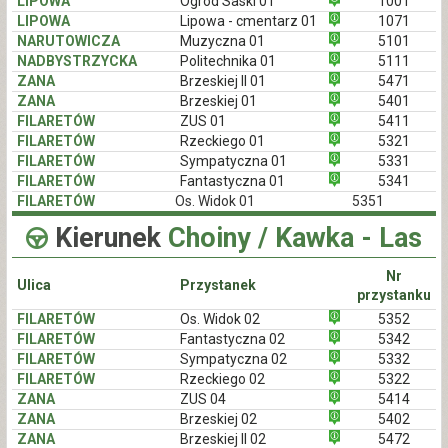
LIPOWA
Ogród Saski 01
1001
LIPOWA
Lipowa - cmentarz 01
1071
NARUTOWICZA
Muzyczna 01
5101
NADBYSTRZYCKA
Politechnika 01
5111
ZANA
Brzeskiej II 01
5471
ZANA
Brzeskiej 01
5401
FILARETÓW
ZUS 01
5411
FILARETÓW
Rzeckiego 01
5321
FILARETÓW
Sympatyczna 01
5331
FILARETÓW
Fantastyczna 01
5341
FILARETÓW
Os. Widok 01
5351
Kierunek
Choiny / Kawka - Las
Nr
Ulica
Przystanek
przystanku
FILARETÓW
Os. Widok 02
5352
FILARETÓW
Fantastyczna 02
5342
FILARETÓW
Sympatyczna 02
5332
FILARETÓW
Rzeckiego 02
5322
ZANA
ZUS 04
5414
ZANA
Brzeskiej 02
5402
ZANA
Brzeskiej II 02
5472