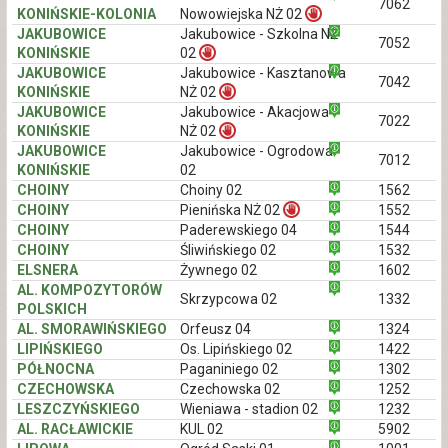
7062
KONIŃSKIE-KOLONIA
Nowowiejska NŻ 02
JAKUBOWICE
Jakubowice - Szkolna NŻ
7052
KONIŃSKIE
02
JAKUBOWICE
Jakubowice - Kasztanowa
7042
KONIŃSKIE
NŻ 02
JAKUBOWICE
Jakubowice - Akacjowa
7022
KONIŃSKIE
NŻ 02
JAKUBOWICE
Jakubowice - Ogrodowa
7012
KONIŃSKIE
02
CHOINY
Choiny 02
1562
CHOINY
Pienińska NŻ 02
1552
CHOINY
Paderewskiego 04
1544
CHOINY
Śliwińskiego 02
1532
ELSNERA
Żywnego 02
1602
AL. KOMPOZYTORÓW
Skrzypcowa 02
1332
POLSKICH
AL. SMORAWIŃSKIEGO
Orfeusz 04
1324
LIPIŃSKIEGO
Os. Lipińskiego 02
1422
PÓŁNOCNA
Paganiniego 02
1302
CZECHOWSKA
Czechowska 02
1252
LESZCZYŃSKIEGO
Wieniawa - stadion 02
1232
AL. RACŁAWICKIE
KUL 02
5902