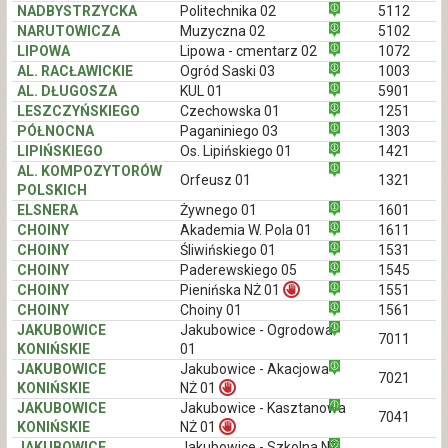
NADBYSTRZYCKA
Politechnika 02
5112
NARUTOWICZA
Muzyczna 02
5102
LIPOWA
Lipowa - cmentarz 02
1072
AL. RACŁAWICKIE
Ogród Saski 03
1003
AL. DŁUGOSZA
KUL 01
5901
LESZCZYŃSKIEGO
Czechowska 01
1251
PÓŁNOCNA
Paganiniego 03
1303
LIPIŃSKIEGO
Os. Lipińskiego 01
1421
AL. KOMPOZYTORÓW
Orfeusz 01
1321
POLSKICH
ELSNERA
Żywnego 01
1601
CHOINY
Akademia W. Pola 01
1611
CHOINY
Śliwińskiego 01
1531
CHOINY
Paderewskiego 05
1545
CHOINY
Pienińska NŻ 01
1551
CHOINY
Choiny 01
1561
JAKUBOWICE
Jakubowice - Ogrodowa
7011
KONIŃSKIE
01
JAKUBOWICE
Jakubowice - Akacjowa
7021
KONIŃSKIE
NŻ 01
JAKUBOWICE
Jakubowice - Kasztanowa
7041
KONIŃSKIE
NŻ 01
JAKUBOWICE
Jakubowice - Szkolna NŻ