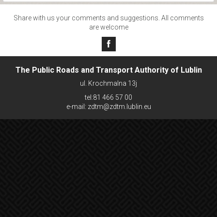
Share with us your comments and suggestions. All comments
are welcome
The Public Roads and Transport Authority of Lublin
ul. Krochmalna 13j
tel:81 466 57 00
e-mail: zdtm@zdtm.lublin.eu