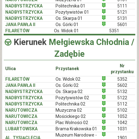
NADBYSTRZYCKA
Politechnika 01
5111
NADBYSTRZYCKA
Pozytywistów 01
5121
NADBYSTRZYCKA
Os. Skarpa 01
5131
JANA PAWŁA II
Os. Górki 01
5601
FILARETÓW
Os. Widok 01
5351
Kierunek
Mełgiewska Chłodnia /
Zadębie
Nr
Ulica
Przystanek
przystanku
FILARETÓW
Os. Widok 02
5352
JANA PAWŁA II
Os. Górki 02
5602
NADBYSTRZYCKA
Os. Skarpa 02
5132
NADBYSTRZYCKA
Pozytywistów 02
5122
NADBYSTRZYCKA
Politechnika 02
5112
NARUTOWICZA
Muzyczna 02
5102
NARUTOWICZA
Mościckiego 02
1052
NARUTOWICZA
Plac Wolności 02
1042
LUBARTOWSKA
Brama Krakowska 01
1031
Muzeum Narodowe -
AL. TYSIĄCLECIA
1901