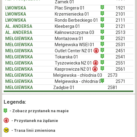
Zamek 01
LWOWSKA
Plac Singera 01
1921
LWOWSKA
Krzemieniecka 01
2101
LWOWSKA
Rondo Berbeckiego 01
2111
AL. ANDERSA
Kleeberga 01
2121
AL. ANDERSA
Kalinowszczyzna 03
2513
MEŁGIEWSKA
Montażowa 01
2521
MEŁGIEWSKA
Mełgiewska WSEI 01
2531
MEŁGIEWSKA
Outlet Center NŻ 01
2451
MEŁGIEWSKA
Tokarska 01
2541
MEŁGIEWSKA
Tyszowiecka NŻ 01
2551
MEŁGIEWSKA
Kasprowicza NŻ 01
2561
MEŁGIEWSKA
Mełgiewska - chłodnia 03
2573
MEŁGIEWSKA
Mełgiewska - chłodnia 01
2571
MEŁGIEWSKA
Zadębie 01
2581
Legenda:
- Zobacz przystanek na mapie
- Przystanek na żądanie
- Trasa linii zmieniona