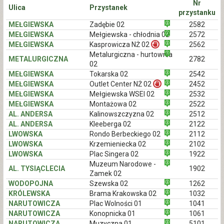
Nr
Ulica
Przystanek
przystanku
MEŁGIEWSKA
Zadębie 02
2582
MEŁGIEWSKA
Mełgiewska - chłodnia 02
2572
MEŁGIEWSKA
Kasprowicza NŻ 02
2562
Metalurgiczna - hurtownia
METALURGICZNA
2782
02
MEŁGIEWSKA
Tokarska 02
2542
MEŁGIEWSKA
Outlet Center NŻ 02
2452
MEŁGIEWSKA
Mełgiewska WSEI 02
2532
MEŁGIEWSKA
Montażowa 02
2522
AL. ANDERSA
Kalinowszczyzna 02
2512
AL. ANDERSA
Kleeberga 02
2122
LWOWSKA
Rondo Berbeckiego 02
2112
LWOWSKA
Krzemieniecka 02
2102
LWOWSKA
Plac Singera 02
1922
Muzeum Narodowe -
AL. TYSIĄCLECIA
1902
Zamek 02
WODOPOJNA
Szewska 02
1262
KRÓLEWSKA
Brama Krakowska 02
1032
NARUTOWICZA
Plac Wolności 01
1041
NARUTOWICZA
Konopnicka 01
1061
NARUTOWICZA
Muzyczna 01
5101