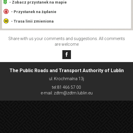
- Zobacz przystanek na mapie
- Przystanek na żądanie
- Trasa linii zmieniona
Share with us your comments and suggestions. All comments
are welcome
The Public Roads and Transport Authority of Lublin
ul. Krochmalna 13j
tel:81 466 57 00
e-mail: zdtm@zdtm.lublin.eu