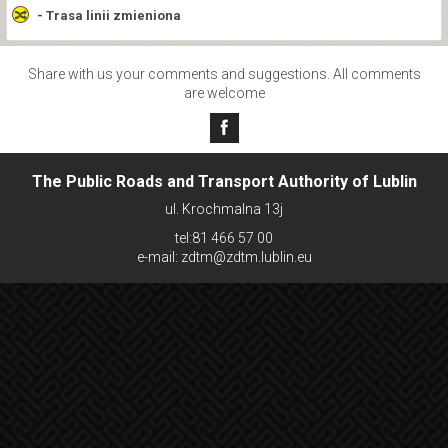
- Trasa linii zmieniona
Share with us your comments and suggestions. All comments
are welcome
The Public Roads and Transport Authority of Lublin
ul. Krochmalna 13j
tel:81 466 57 00
e-mail: zdtm@zdtm.lublin.eu