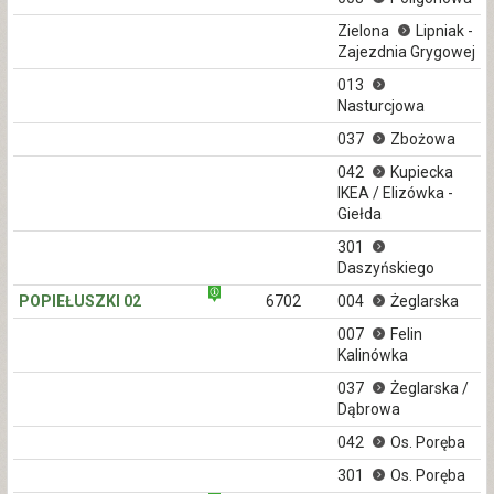
Zielona
Lipniak -
Zajezdnia Grygowej
013
Nasturcjowa
037
Zbożowa
042
Kupiecka
IKEA / Elizówka -
Giełda
301
Daszyńskiego
POPIEŁUSZKI 02
6702
004
Żeglarska
007
Felin
Kalinówka
037
Żeglarska /
Dąbrowa
042
Os. Poręba
301
Os. Poręba