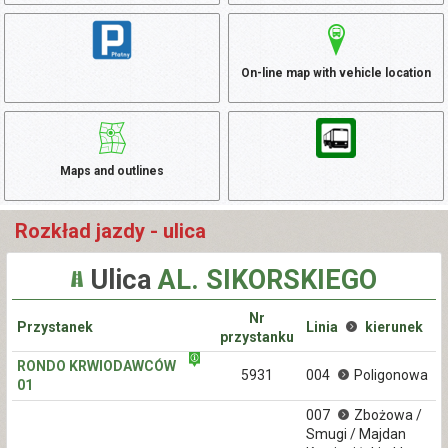
On-line map with vehicle location
Maps and outlines
Rozkład jazdy - ulica
Ulica
AL. SIKORSKIEGO
Nr
Przystanek
Linia
kierunek
przystanku
RONDO KRWIODAWCÓW
5931
004
Poligonowa
01
007
Zbożowa /
Smugi / Majdan