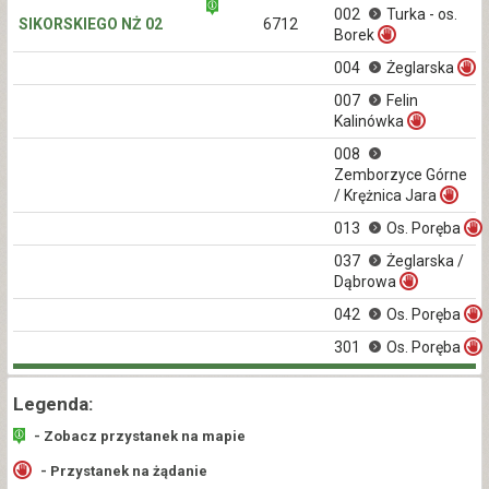
002
Turka - os.
SIKORSKIEGO NŻ 02
6712
Borek
004
Żeglarska
007
Felin
Kalinówka
008
Zemborzyce Górne
/ Krężnica Jara
013
Os. Poręba
037
Żeglarska /
Dąbrowa
042
Os. Poręba
301
Os. Poręba
Legenda:
- Zobacz przystanek na mapie
- Przystanek na żądanie