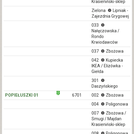
Krasieniński-sklep
Zielona
Lipniak -
Zajezdnia Grygowej
033
Nałęczowska /
Rondo
Krwiodawców
037
Zbożowa
042
Kupiecka
IKEA / Elizówka -
Giełda
301
Daszyńskiego
POPIEŁUSZKI 01
6701
002
Zbożowa
004
Poligonowa
007
Zbożowa /
Smugi / Majdan
Krasieniński-sklep
008
Poligonowa