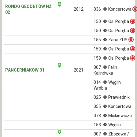
RONDO GEODETÓW NŻ
2812
036
Koncertowa
02
150
Os. Poręba
150
Os. Poręba
155
Zana ZUS
159
Os. Poręba
159
Os. Poręba
007
Felin
PANCERNIAKÓW 01
2821
Kalinówka
014
Węglin
Wróbla
025
Prawiedniki
055
Koncertowa
073
Mickiewicza
153
Węglin
007
Zbożowa /