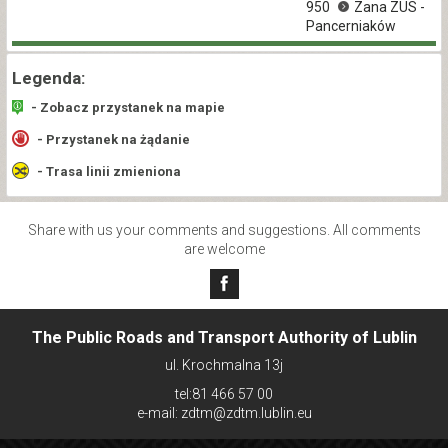
950
Zana ZUS -
Pancerniaków
Legenda:
- Zobacz przystanek na mapie
- Przystanek na żądanie
- Trasa linii zmieniona
Share with us your comments and suggestions. All comments
are welcome
The Public Roads and Transport Authority of Lublin
ul. Krochmalna 13j
tel:81 466 57 00
e-mail: zdtm@zdtm.lublin.eu