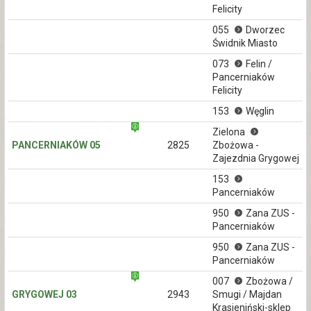
Felicity
055
Dworzec
Świdnik Miasto
073
Felin /
Pancerniaków
Felicity
153
Węglin
Zielona
PANCERNIAKÓW 05
2825
Zbożowa -
Zajezdnia Grygowej
153
Pancerniaków
950
Zana ZUS -
Pancerniaków
950
Zana ZUS -
Pancerniaków
007
Zbożowa /
GRYGOWEJ 03
2943
Smugi / Majdan
Krasieniński-sklep