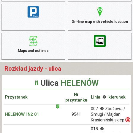
On-line map with vehicle location
Maps and outlines
Rozkład jazdy - ulica
Ulica
HELENÓW
Nr
Przystanek
Linia
kierunek
przystanku
007
Zbożowa /
HELENÓW I NŻ 01
9541
Smugi / Majdan
Krasieniński-sklep
018