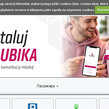
ugi swoich Klientów, wykorzystuje pliki cookies (tzw. ciasteczka), k
 na stronie Zarządu Dróg i Transportu Miejskiego w L
glądania serwisu traktujemy jako zgodę na używanie cookies
Rozum
Пасажиру