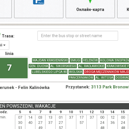
Онлайн-карта
К
Trasa:
nii
linia
MAJDAN KRASIENIŃSKI
SMUGI
HELENÓW
KOLONIA SNOPKÓ
7
GEN. DUCHA
AL. SIKORSKIEGO
AL. RACŁAWICKIE
KRAKOWSKIE 
LUBELSKIEGO LIPCA 80
WOLSKA
DROGA MĘCZENNIKÓW MAJ
PANCERNIAKÓW
AL. WITOSA
DOŚWIA
Przystanek:
3113 Park Bronow
ierunek -
Felin Kalinówka
EŃ POWSZEDNI, WAKACJE
odz.
5
6
7
8
9
10
11
12
13
14
15
min.
07
14
03
13
01
37
17
37
00
12
00
30
40
27
37
27
57
24
36
24
51
49
57
48
48