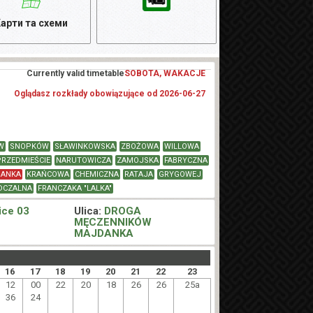
арти та схеми
Currently valid timetable
SOBOTA, WAKACJE
Oglądasz rozkłady obowiązujące od 2026-06-27
W
SNOPKÓW
SŁAWINKOWSKA
ZBOŻOWA
WILLOWA
PRZEDMIEŚCIE
NARUTOWICZA
ZAMOJSKA
FABRYCZNA
DANKA
KRAŃCOWA
CHEMICZNA
RATAJA
GRYGOWEJ
DCZALNA
FRANCZAKA "LALKA"
ice 03
Ulica:
DROGA
MĘCZENNIKÓW
MAJDANKA
16
17
18
19
20
21
22
23
12
00
22
20
18
26
26
25a
36
24