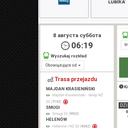
8 августа суббота
06:19
li
Wyszukaj rozkład
Obowiązujące od:
Trasa przejazdu
K
MAJDAN KRASIENIŃSKI
Majdan Krasieniński - sklep NŻ
02 (
7192
)
DZI
SMUGI
g
Smugi 02 (
9552
)
HELENÓW
Helenów I NŻ 02 (
9542
)