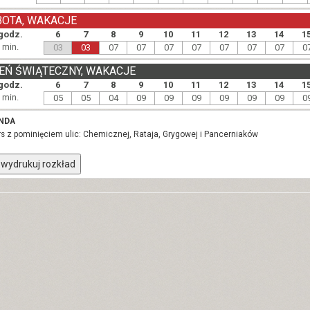
BOTA, WAKACJE
godz.
6
7
8
9
10
11
12
13
14
1
min.
03
03
07
07
07
07
07
07
07
0
EŃ ŚWIĄTECZNY, WAKACJE
godz.
6
7
8
9
10
11
12
13
14
1
min.
05
05
04
09
09
09
09
09
09
0
NDA
urs z pominięciem ulic: Chemicznej, Rataja, Grygowej i Pancerniaków
wydrukuj rozkład