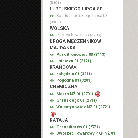
(
3101
)
LUBELSKIEGO LIPCA 80
Rondo Lubelskiego Lipca 03
(
3103
)
WOLSKA
Plac Bychawski 03 (
3703
)
DROGA MĘCZENNIKÓW
MAJDANKA
Park Bronowice 03 (
3113
)
Lotnicza 01 (
3121
)
KRAŃCOWA
Łabędzia 01 (
3211
)
Pogodna 01 (
3201
)
CHEMICZNA
Makro NŻ 01 (
2701
)
Grabskiego 01 (
2711
)
Walentynowicz NŻ 01 (
2721
)
RATAJA
Grenadierów 01 (
2731
)
Dworzec Towarowy PKP NŻ 01