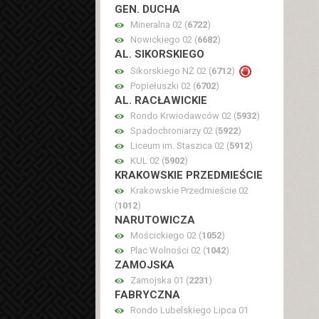
GEN. DUCHA
Mineralna 02 (
6722
)
Nowickiego 02 (
6682
)
AL. SIKORSKIEGO
Sikorskiego NŻ 02 (
6712
)
Popiełuszki 02 (
6702
)
AL. RACŁAWICKIE
Rondo Krwiodawców 02 (
5932
)
Spadochroniarzy 02 (
5922
)
Liceum im. Staszica 02 (
5912
)
KUL 02 (
5902
)
KRAKOWSKIE PRZEDMIEŚCIE
Krakowskie Przedmieście 02
(
1012
)
NARUTOWICZA
Mościckiego 02 (
1052
)
Plac Wolności 02 (
1042
)
ZAMOJSKA
Zamojska 01 (
2231
)
FABRYCZNA
Rondo Lubelskiego Lipca 01