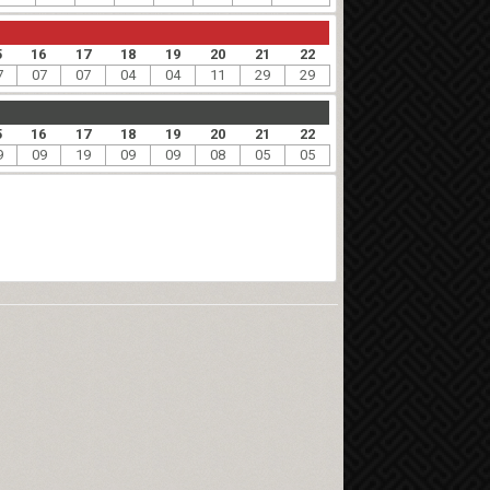
5
16
17
18
19
20
21
22
7
07
07
04
04
11
29
29
5
16
17
18
19
20
21
22
9
09
19
09
09
08
05
05