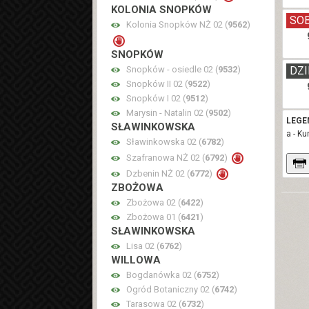
KOLONIA SNOPKÓW
SO
Kolonia Snopków NŻ 02 (
9562
)
SNOPKÓW
Snopków - osiedle 02 (
9532
)
DZI
Snopków II 02 (
9522
)
Snopków I 02 (
9512
)
Marysin - Natalin 02 (
9502
)
LEGE
SŁAWINKOWSKA
a - K
Sławinkowska 02 (
6782
)
Szafranowa NŻ 02 (
6792
)
Dzbenin NŻ 02 (
6772
)
ZBOŻOWA
Zbożowa 02 (
6422
)
Zbożowa 01 (
6421
)
SŁAWINKOWSKA
Lisa 02 (
6762
)
WILLOWA
Bogdanówka 02 (
6752
)
Ogród Botaniczny 02 (
6742
)
Tarasowa 02 (
6732
)