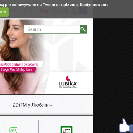
tóre są przechowywane na Twoim urządzeniu. Kontynuowanie
ublinie
UA
iem
ZDiTM у Любліні