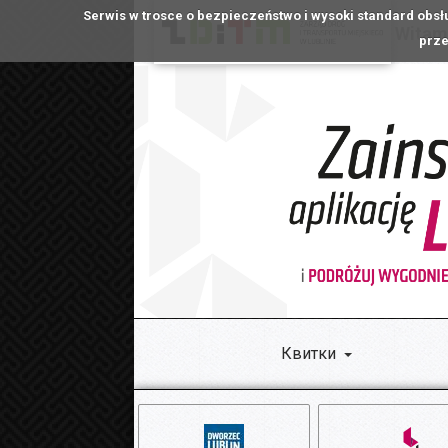
Serwis w trosce o bezpieczeństwo i wysoki standard obsł
Witamy
prze
Квитки