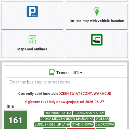
On-line map with vehicle location
Maps and outlines
linii
Trasa:
Currently valid timetable
DZIEŃ ŚWIĄTECZNY, WAKACJE
Oglądasz rozkłady obowiązujące od 2026-06-27
linia
DOŚWIADCZALNA
FRANCZAKA "LALKA"
161
DROGA MĘCZENNIKÓW MAJDANKA
WOLSKA
LUBELSKIEGO LIPCA 80
STADIONOWA
DWORCOWA