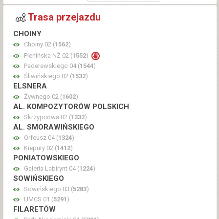
Trasa przejazdu
CHOINY
Choiny 02 (
1562
)
Pienińska NŻ 02 (
1552
)
Paderewskiego 04 (
1544
)
Śliwińskiego 02 (
1532
)
ELSNERA
Żywnego 02 (
1602
)
AL. KOMPOZYTORÓW POLSKICH
Skrzypcowa 02 (
1332
)
AL. SMORAWIŃSKIEGO
Orfeusz 04 (
1324
)
Kiepury 02 (
1412
)
PONIATOWSKIEGO
Galeria Labirynt 04 (
1224
)
SOWIŃSKIEGO
Sowińskiego 03 (
5283
)
UMCS 01 (
5291
)
FILARETÓW