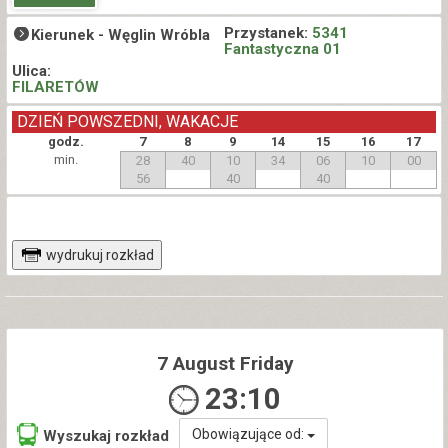
Przystanek:
5341
Kierunek -
Węglin Wróbla
Fantastyczna 01
Ulica:
FILARETÓW
DZIEŃ POWSZEDNI, WAKACJE
godz.
7
8
9
14
15
16
17
min.
28
40
10
34
06
10
00
56
40
40
wydrukuj rozkład
7 August Friday
23:10
Obowiązujące od:
Wyszukaj rozkład