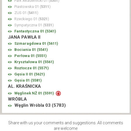
Park Akademicki 01 (
5301
)
Piastowska 01 (
5311
)
ZUS 01 (
5411
)
Rzeckiego 01 (
5321
)
Sympatyczna 01 (
5331
)
Fantastyczna 01 (
5341
)
JANA PAWŁA II
Szmaragdowa 01 (
5611
)
Bociania 01 (
5541
)
Perłowa 01 (
5551
)
Kryształowa 01 (
5561
)
Roztocze 01 (
5571
)
Gęsia II 01 (
5621
)
Gęsia 01 (
5581
)
AL. KRAŚNICKA
Węglinek NŻ 01 (
5591
)
WRÓBLA
Węglin Wróbla 03 (
5783
)
Share with us your comments and suggestions. All comments
are welcome