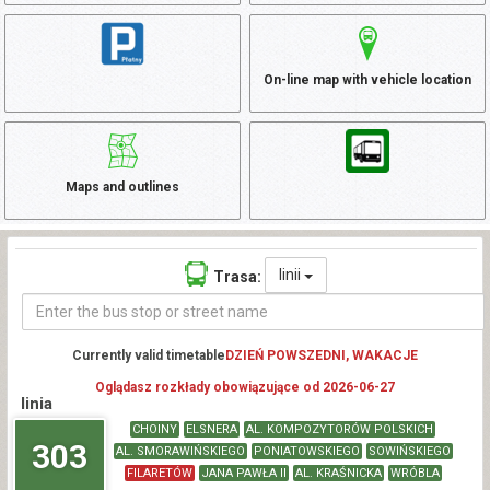
On-line map with vehicle location
Maps and outlines
linii
Trasa:
Currently valid timetable
DZIEŃ POWSZEDNI, WAKACJE
Oglądasz rozkłady obowiązujące od 2026-06-27
linia
CHOINY
ELSNERA
AL. KOMPOZYTORÓW POLSKICH
303
AL. SMORAWIŃSKIEGO
PONIATOWSKIEGO
SOWIŃSKIEGO
FILARETÓW
JANA PAWŁA II
AL. KRAŚNICKA
WRÓBLA