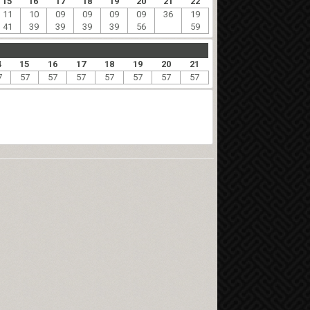
15
16
17
18
19
20
21
22
11
10
09
09
09
09
36
19
41
39
39
39
39
56
59
4
15
16
17
18
19
20
21
7
57
57
57
57
57
57
57