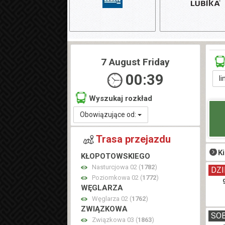
7 August Friday
00:39
li
Wyszukaj rozkład
Obowiązujące od:
Trasa przejazdu
K
KŁOPOTOWSKIEGO
Nasturcjowa 02 (
1782
)
DZI
Poziomkowa 02 (
1772
)
WĘGLARZA
Węglarza 02 (
1762
)
ZWIĄZKOWA
SO
Związkowa 03 (
1863
)