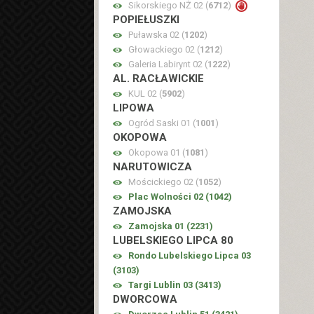
Sikorskiego NŻ 02 (
6712
)
POPIEŁUSZKI
Puławska 02 (
1202
)
Głowackiego 02 (
1212
)
Galeria Labirynt 02 (
1222
)
AL. RACŁAWICKIE
KUL 02 (
5902
)
LIPOWA
Ogród Saski 01 (
1001
)
OKOPOWA
Okopowa 01 (
1081
)
NARUTOWICZA
Mościckiego 02 (
1052
)
Plac Wolności 02 (
1042
)
ZAMOJSKA
Zamojska 01 (
2231
)
LUBELSKIEGO LIPCA 80
Rondo Lubelskiego Lipca 03
(
3103
)
Targi Lublin 03 (
3413
)
DWORCOWA