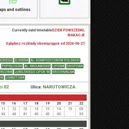
ps and outlines
Currently valid timetable
DZIEŃ POWSZEDNI,
WAKACJE
Oglądasz rozkłady obowiązujące od 2026-06-27
ACKIEGO
ELSNERA
AL. KOMPOZYTORÓW POLSKICH
POPIEŁUSZKI
AL. RACŁAWICKIE
LIPOWA
OKOPOWA
ORCOWA
LUBELSKIEGO LIPCA '80
KROCHMALNA
ÓW
GRANITOWA
i 02
Ulica:
NARUTOWICZA
15
16
17
18
19
20
21
22
11
12
12
13
13
14
13
03
43
43
41
43
43
43
35