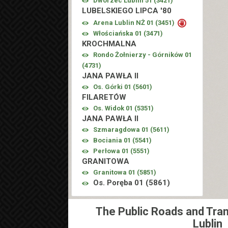
Dworzec Lublin 51 (
3421
)
LUBELSKIEGO LIPCA '80
Arena Lublin NŻ 01 (
3451
)
Włościańska 01 (
3471
)
KROCHMALNA
Rondo Żołnierzy - Górników 01
(
4731
)
JANA PAWŁA II
Os. Górki 01 (
5601
)
FILARETÓW
Os. Widok 01 (
5351
)
JANA PAWŁA II
Szmaragdowa 01 (
5611
)
Bociania 01 (
5541
)
Perłowa 01 (
5551
)
GRANITOWA
Granitowa 01 (
5851
)
Os. Poręba 01 (
5861
)
The Public Roads and Tran
Lublin