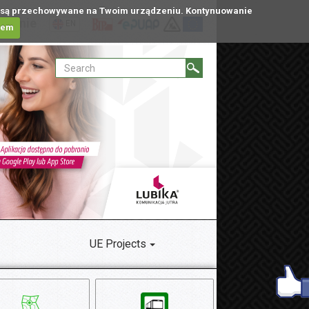
tóre są przechowywane na Twoim urządzeniu. Kontynuowanie
ublinie
EN
iem
UE Projects