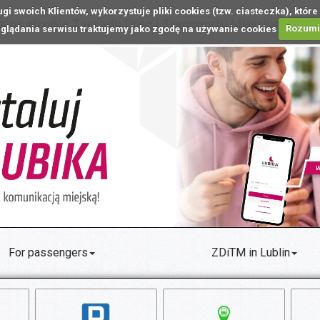
ugi swoich Klientów, wykorzystuje pliki cookies (tzw. ciasteczka), k
 na stronie Zarządu Dróg i Transportu Miejskiego w L
glądania serwisu traktujemy jako zgodę na używanie cookies
Rozum
For passengers
ZDiTM in Lublin