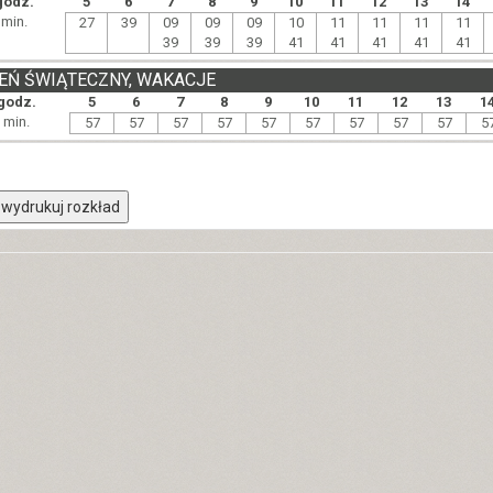
godz.
5
6
7
8
9
10
11
12
13
14
min.
27
39
09
09
09
10
11
11
11
11
39
39
39
41
41
41
41
41
EŃ ŚWIĄTECZNY, WAKACJE
godz.
5
6
7
8
9
10
11
12
13
1
min.
57
57
57
57
57
57
57
57
57
5
wydrukuj rozkład