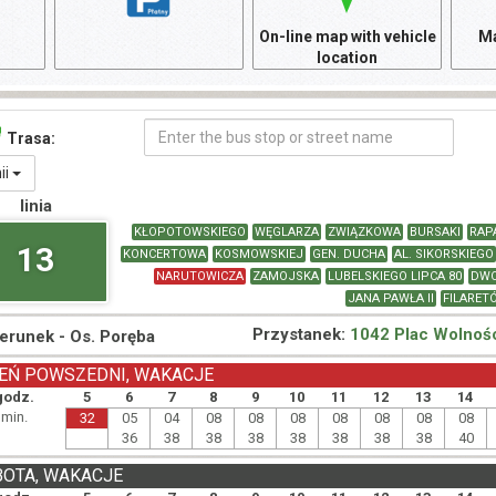
On-line map with vehicle
Ma
location
Trasa:
nii
linia
KŁOPOTOWSKIEGO
WĘGLARZA
ZWIĄZKOWA
BURSAKI
RAP
13
KONCERTOWA
KOSMOWSKIEJ
GEN. DUCHA
AL. SIKORSKIEGO
NARUTOWICZA
ZAMOJSKA
LUBELSKIEGO LIPCA 80
DW
JANA PAWŁA II
FILARET
Przystanek:
1042 Plac Wolnośc
ierunek -
Os. Poręba
EŃ POWSZEDNI, WAKACJE
godz.
5
6
7
8
9
10
11
12
13
14
min.
32
05
04
08
08
08
08
08
08
08
36
38
38
38
38
38
38
38
40
BOTA, WAKACJE