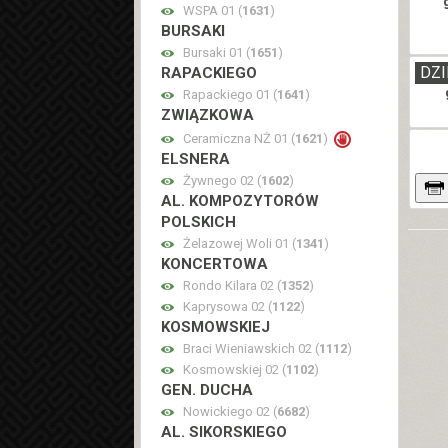
WSPA 01 (
1631
)
BURSAKI
Bursaki 01 (
1651
)
DZI
RAPACKIEGO
Rapackiego 01 (
1641
)
ZWIĄZKOWA
Ceramiczna NŻ 01 (
1621
)
ELSNERA
Żywnego 02 (
1602
)
AL. KOMPOZYTORÓW
POLSKICH
Żelazowej Woli 01 (
1341
)
KONCERTOWA
Rondo Kilara 02 (
1352
)
Kaprysowa 02 (
1122
)
KOSMOWSKIEJ
Braci Wieniawskich 02 (
1112
)
Kosmowskiej 02 (
1102
)
GEN. DUCHA
Nowickiego 02 (
6682
)
AL. SIKORSKIEGO