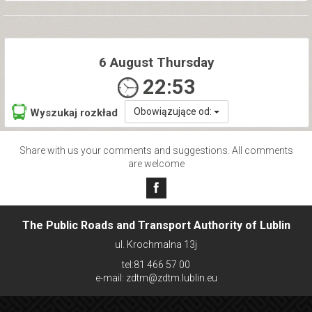
6 August Thursday
22:53
Obowiązujące od:
Wyszukaj rozkład
Share with us your comments and suggestions. All comments
are welcome
The Public Roads and Transport Authority of Lublin
ul. Krochmalna 13j
tel:81 466 57 00
e-mail: zdtm@zdtm.lublin.eu