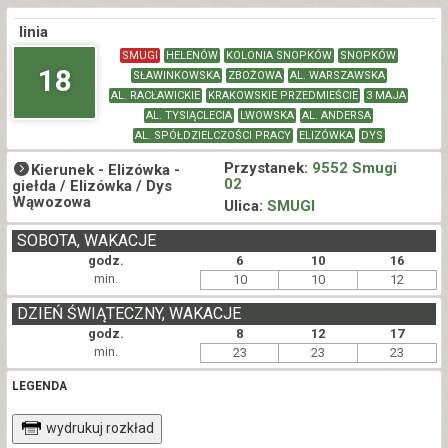
linia
SMUGI
HELENÓW
KOLONIA SNOPKÓW
SNOPKÓW
18
SŁAWINKOWSKA
ZBOŻOWA
AL. WARSZAWSKA
AL. RACŁAWICKIE
KRAKOWSKIE PRZEDMIEŚCIE
3 MAJA
AL. TYSIĄCLECIA
LWOWSKA
AL. ANDERSA
AL. SPÓŁDZIELCZOŚCI PRACY
ELIZÓWKA
DYS
Przystanek:
9552 Smugi
Kierunek -
Elizówka -
02
giełda / Elizówka / Dys
Wąwozowa
Ulica:
SMUGI
SOBOTA, WAKACJE
godz.
6
10
16
min.
10
10
12
DZIEŃ ŚWIĄTECZNY, WAKACJE
godz.
8
12
17
min.
23
23
23
LEGENDA
wydrukuj rozkład