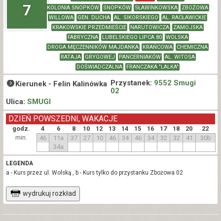
7
KOLONIA SNOPKÓW
SNOPKÓW
SŁAWINKOWSKA
ZBOŻOWA
WILLOWA
GEN. DUCHA
AL. SIKORSKIEGO
AL. RACŁAWICKIE
KRAKOWSKIE PRZEDMIEŚCIE
NARUTOWICZA
ZAMOJSKA
FABRYCZNA
LUBELSKIEGO LIPCA 80
WOLSKA
DROGA MĘCZENNIKÓW MAJDANKA
KRAŃCOWA
CHEMICZNA
RATAJA
GRYGOWEJ
PANCERNIAKÓW
AL. WITOSA
DOŚWIADCZALNA
FRANCZAKA "LALKA"
Przystanek:
9552 Smugi
Kierunek -
Felin Kalinówka
02
Ulica:
SMUGI
DZIEŃ POWSZEDNI, WAKACJE
godz.
4
6
8
10
12
13
14
15
16
17
18
20
22
min.
46
11a
37
27
10
46
34
46
34
32
32
41
30b
34a
LEGENDA
a - Kurs przez ul. Wolską , b - Kurs tylko do przystanku Zbożowa 02
wydrukuj rozkład