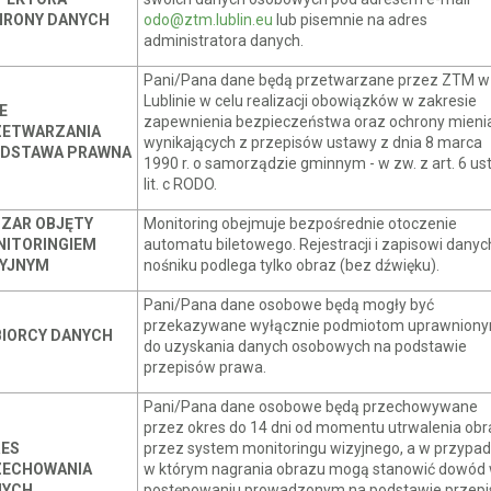
HRONY DANYCH
odo@ztm.lublin.eu
lub pisemnie na adres
administratora danych.
Pani/Pana dane będą przetwarzane przez ZTM w
Lublinie w celu realizacji obowiązków w zakresie
E
zapewnienia bezpieczeństwa oraz ochrony mieni
ZETWARZANIA
wynikających z przepisów ustawy z dnia 8 marca
ODSTAWA PRAWNA
1990 r. o samorządzie gminnym - w zw. z art. 6 ust
lit. c RODO.
ZAR OBJĘTY
Monitoring obejmuje bezpośrednie otoczenie
ITORINGIEM
automatu biletowego. Rejestracji i zapisowi danyc
ZYJNYM
nośniku podlega tylko obraz (bez dźwięku).
Pani/Pana dane osobowe będą mogły być
przekazywane wyłącznie podmiotom uprawnion
IORCY DANYCH
do uzyskania danych osobowych na podstawie
przepisów prawa.
Pani/Pana dane osobowe będą przechowywane
przez okres do 14 dni od momentu utrwalenia ob
RES
przez system monitoringu wizyjnego, a w przypad
ZECHOWANIA
w którym nagrania obrazu mogą stanowić dowód
NYCH
postępowaniu prowadzonym na podstawie przep