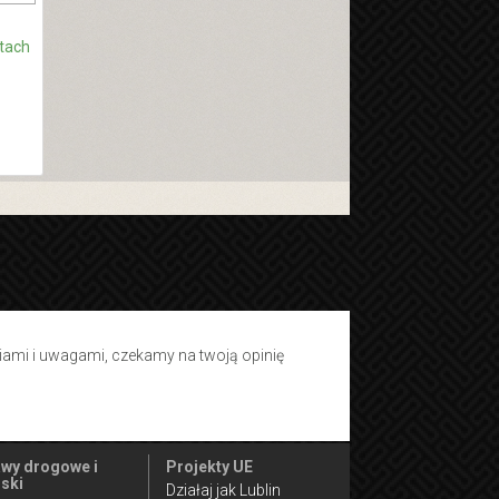
atach
tiami i uwagami, czekamy na twoją opinię
wy drogowe i
Projekty UE
ski
Działaj jak Lublin