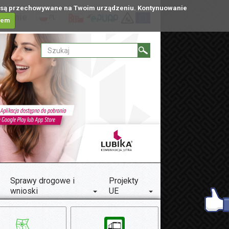
tóre są przechowywane na Twoim urządzeniu. Kontynuowanie
ublinie
PL
iem
Sprawy drogowe i
Projekty
wnioski
UE