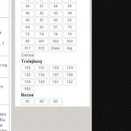
36
37
38
39
40
42
43
44
45
47
50
52
54
55
57
70
a
73
74
78
79
85
301
302
303
. 1
917
922
Biała
Gaj
Zielona
Trolejbusy
h na
150
151
153
154
155
156
157
158
159
160
161
162
ym
950
Nocne
N1
N2
N3
razu
ku,
 w
isów