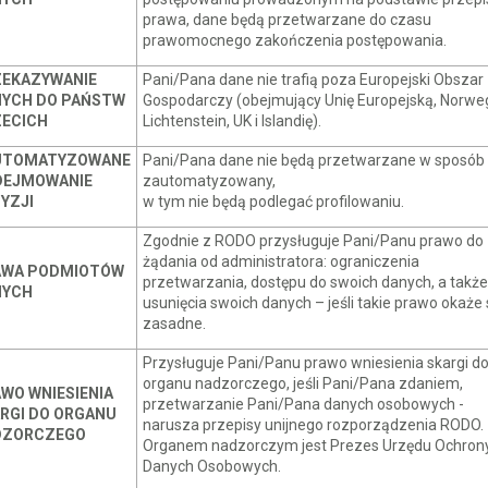
prawa, dane będą przetwarzane do czasu
prawomocnego zakończenia postępowania.
EKAZYWANIE
Pani/Pana dane nie trafią poza Europejski Obszar
YCH DO PAŃSTW
Gospodarczy (obejmujący Unię Europejską, Norweg
ECICH
Lichtenstein, UK i Islandię).
UTOMATYZOWANE
Pani/Pana dane nie będą przetwarzane w sposób
DEJMOWANIE
zautomatyzowany,
YZJI
w tym nie będą podlegać profilowaniu.
Zgodnie z RODO przysługuje Pani/Panu prawo do
żądania od administratora: ograniczenia
AWA PODMIOTÓW
przetwarzania, dostępu do swoich danych, a takż
NYCH
usunięcia swoich danych – jeśli takie prawo okaże 
zasadne.
Przysługuje Pani/Panu prawo wniesienia skargi d
organu nadzorczego, jeśli Pani/Pana zdaniem,
WO WNIESIENIA
przetwarzanie Pani/Pana danych osobowych -
RGI DO ORGANU
narusza przepisy unijnego rozporządzenia RODO.
DZORCZEGO
Organem nadzorczym jest Prezes Urzędu Ochron
Danych Osobowych.