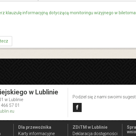
erz klauzulę informacyjną dotyczącą monitoringu wizyjnego w biletom
tecz
iejskiego w Lublinie
Podziel się z nami swoimi suges
01 w Lublinie
1 466 57 01
blin.eu
Dla przewoźnika
ZDiTM w Lublinie
Spra
wnio
n
Karty informacyjne
Deklaracja dostępności