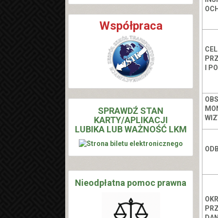
OC
Współpraca
CEL
PR
I P
OBS
MON
SPRAWDŹ STAN
WI
KARTY/APLIKACJI
LUBIKA LUB WAŻNOŚĆ LKM
ODB
Nieodpłatna pomoc prawna
OK
PR
DA