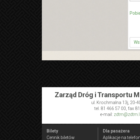
Pobi
Ws
Zarząd Dróg i Transportu M
ul. Krochmalna 13j, 20-4
tel. 81 466 57 00, fax 8
e-mail:
zdtm@zdtm.lu
Bilety
Dla pasażera
Cennik biletów
Aplikacje na telefo