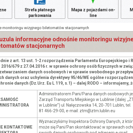
czne
Strefa płatnego
Mapa z pojazdami on-
M
parkowania
line
e monitoringu wizyjnego biletomatów stacjonarnych
uzula informacyjne odnośnie monitoringu wizyjn
etomatów stacjonarnych
dnie z art. 13 ust. 1-2 rozporządzenia Parlamentu Europejskiego i 
) 2016/679 z 27.04.2016 r. w sprawie ochrony osób fizycznych w zwi
rzetwarzaniem danych osobowych i w sprawie swobodnego przepły
ich danych oraz uchylenia dyrektywy 95/46/WE ogólne rozporządzen
hronie danych (Dz.Urz. Eu L 119, s.1) – dalej RODO – informujemy, ż
Administratorem Pani/Pana danych osobowych je
ŻSAMOŚĆ
Zarząd Transportu Miejskiego w Lublinie (dalej: „
INISTRATORA
w Lublinie”) ul. Nałęczowska 14, 20-701 Lublin, tel.
81 466-29-00, e-mail: ztm@ztm.lublin.eu
Wyznaczyliśmy Inspektora Ochrony Danych, z któ
NE KONTAKTOWE
może się Pani/Pan skontaktować w sprawach och
PEKTORA
swoich danych osobowych pod adresem e-mail