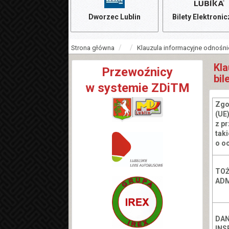
Dworzec Lublin
Bilety Elektroni
Strona główna
Klauzula informacyjne odnośni
Kla
Przewoźnicy
bil
w systemie ZDiTM
Zgo
(UE
z p
tak
o oc
TO
ADM
DA
INS