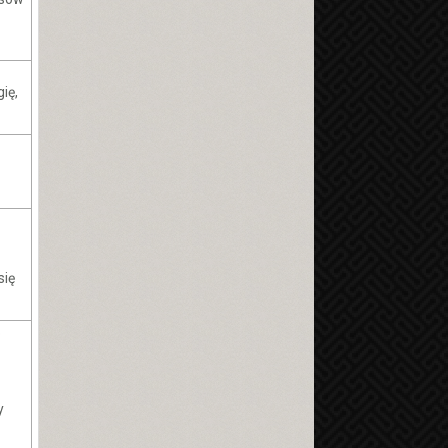
ię,
e
się
o
y