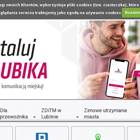
ugi swoich Klientów, wykorzystuje pliki cookies (tzw. ciasteczka), k
 na stronie Zarządu Dróg i Transportu Miejskiego w L
glądania serwisu traktujemy jako zgodę na używanie cookies
Rozum
Dla
ZDiTM w
Zimowe utrzymanie
przewoźnika
Lublinie
miasta