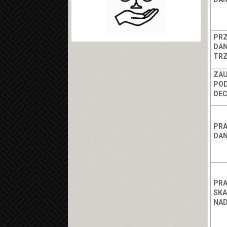
PRZ
DAN
TRZ
ZA
PO
DEC
PR
DA
PRA
SKA
NA