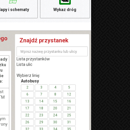
apy i schematy
Wykaz dróg
ego
Znajdź przystanek
Lista przystanków
Rady
Lista ulic
ązku
wu
Wybierz linię:
ie
Autobusy
e:
2
3
4
5
st
6
7
8
12
ZTM
13
14
15
16
17
18
20
21
22
23
24
25
rym
26
29
30
31
rony
32
33
34
35