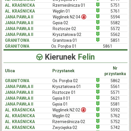
AL. KRAŚNICKA
Rzemieślnicza 01
5751
AL. KRAŚNICKA
Węglin 01
5761
JANA PAWŁA II
Węglinek NŻ 04
5594
JANA PAWŁA II
Gęsia 02
5582
JANA PAWŁA II
Roztocze 02
5572
JANA PAWŁA II
Kryształowa 02
5562
GRANITOWA
Granitowa 01
5851
GRANITOWA
Os. Poręba 01
5861
Kierunek
Felin
Nr
Ulica
Przystanek
przystanku
GRANITOWA
Os. Poręba 02
5862
JANA PAWŁA II
Kryształowa 01
5561
JANA PAWŁA II
Roztocze 01
5571
JANA PAWŁA II
Gęsia II 01
5621
JANA PAWŁA II
Gęsia 01
5581
AL. KRAŚNICKA
Węglinek NŻ 02
5592
AL. KRAŚNICKA
Węglin 02
5762
AL. KRAŚNICKA
Rzemieślnicza 02
5752
AL. KRAŚNICKA
Zwycięska 02
5742