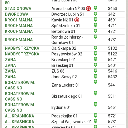
Targi Lublin 03
3413
80
STADIONOWA
Arena Lublin NŻ 03
3453
DWORCOWA
Dworzec Lublin 51
3421
KROCHMALNA
Kawia NŻ 01
4691
KROCHMALNA
Spółdzielcza 01
4711
KROCHMALNA
Betonowa 01
4721
Rondo Żołnierzy -
KROCHMALNA
4731
Górników 01
NADBYSTRZYCKA
Os. Skarpa 02
5132
NADBYSTRZYCKA
Pozytywistów 02
5122
ZANA
Brzeskiej II 01
5471
ZANA
Brzeskiej 01
5401
ZANA
ZUS 06
5416
ZANA
Jana Sawy 02
5432
BOHATERÓW M.
Zana Leclerc 01
5441
CASSINO
BOHATERÓW M.
Skrzetuskiego 01
5511
CASSINO
BOHATERÓW M.
Irydiona 01
5461
CASSINO
AL. KRAŚNICKA
Poczekajka 01
5721
AL. KRAŚNICKA
Szpital Wojewódzki 01
5731
AL. KRAŚNICKA
Zwycięska 01
5741