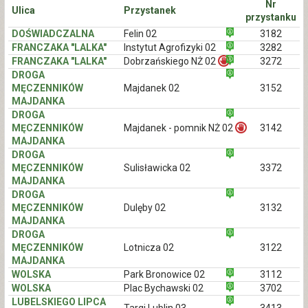
Nr
Ulica
Przystanek
przystanku
DOŚWIADCZALNA
Felin 02
3182
FRANCZAKA "LALKA"
Instytut Agrofizyki 02
3282
FRANCZAKA "LALKA"
Dobrzańskiego NŻ 02
3272
DROGA
MĘCZENNIKÓW
Majdanek 02
3152
MAJDANKA
DROGA
MĘCZENNIKÓW
Majdanek - pomnik NŻ 02
3142
MAJDANKA
DROGA
MĘCZENNIKÓW
Sulisławicka 02
3372
MAJDANKA
DROGA
MĘCZENNIKÓW
Dulęby 02
3132
MAJDANKA
DROGA
MĘCZENNIKÓW
Lotnicza 02
3122
MAJDANKA
WOLSKA
Park Bronowice 02
3112
WOLSKA
Plac Bychawski 02
3702
LUBELSKIEGO LIPCA