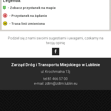
Legenda:
- Zobacz przystanek na mapie
- Przystanek na żądanie
- Trasa linii zmieniona
Podziel się z nami swoimi sugestiami i uwagami, czekamy na
twoją opinię
Zarząd Dróg i Transportu Miejskiego w Lublinie
ul. Krochmalna 13j
tel:81 466 57 00
e-mail: zdtm@zdtm.lublin.eu