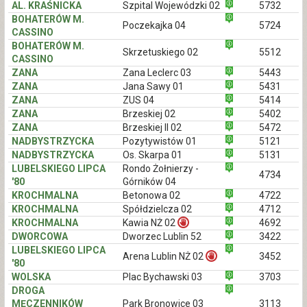
AL. KRAŚNICKA
Szpital Wojewódzki 02
5732
BOHATERÓW M.
Poczekajka 04
5724
CASSINO
BOHATERÓW M.
Skrzetuskiego 02
5512
CASSINO
ZANA
Zana Leclerc 03
5443
ZANA
Jana Sawy 01
5431
ZANA
ZUS 04
5414
ZANA
Brzeskiej 02
5402
ZANA
Brzeskiej II 02
5472
NADBYSTRZYCKA
Pozytywistów 01
5121
NADBYSTRZYCKA
Os. Skarpa 01
5131
LUBELSKIEGO LIPCA
Rondo Żołnierzy -
4734
'80
Górników 04
KROCHMALNA
Betonowa 02
4722
KROCHMALNA
Spółdzielcza 02
4712
KROCHMALNA
Kawia NŻ 02
4692
DWORCOWA
Dworzec Lublin 52
3422
LUBELSKIEGO LIPCA
Arena Lublin NŻ 02
3452
'80
WOLSKA
Plac Bychawski 03
3703
DROGA
MĘCZENNIKÓW
Park Bronowice 03
3113