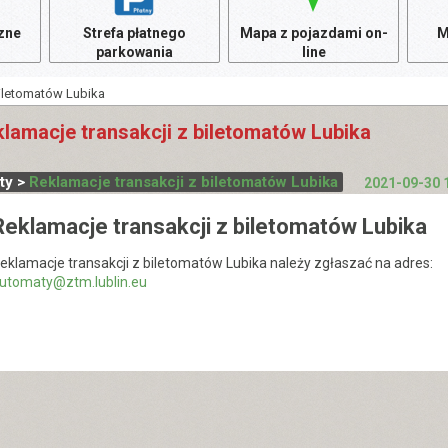
czne
Strefa płatnego
Mapa z pojazdami on-
M
parkowania
line
biletomatów Lubika
lamacje transakcji z biletomatów Lubika
ety >
Reklamacje transakcji z biletomatów Lubika
2021-09-30 
Reklamacje transakcji z biletomatów Lubika
eklamacje transakcji z biletomatów Lubika należy zgłaszać na adres:
utomaty@ztm.lublin.eu