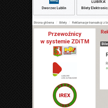
Dworzec Lublin
Bilety Elektroni
Strona główna
Bilety
Reklamacje transakcji z 
Rek
Przewoźnicy
w systemie ZDiTM
Bil
R
a