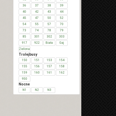
36
37
38
39
40
42
43
44
45
47
50
52
54
55
57
70
73
74
78
79
85
301
302
303
917
922
Biała
Gaj
Zielona
Trolejbusy
150
151
153
154
155
156
157
158
159
160
161
162
950
Nocne
N1
N2
N3