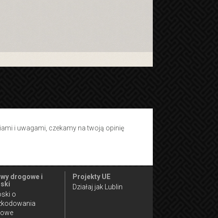
tiami i uwagami, czekamy na twoją opinię
wy drogowe i
Projekty UE
ski
Działaj jak Lublin
ski o
zkodowania
gowe