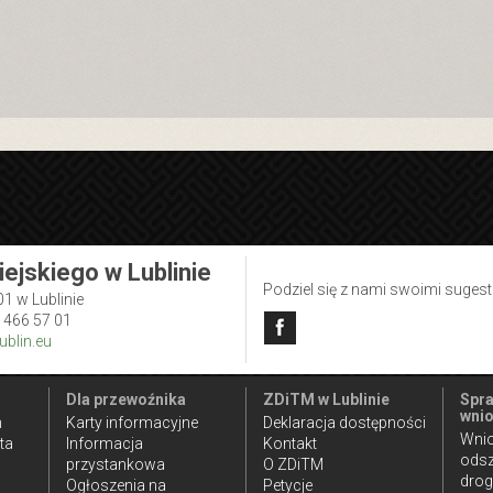
iejskiego w Lublinie
Podziel się z nami swoimi suges
01 w Lublinie
1 466 57 01
blin.eu
Dla przewoźnika
ZDiTM w Lublinie
Spra
wnio
n
Karty informacyjne
Deklaracja dostępności
Wnio
ta
Informacja
Kontakt
ods
przystankowa
O ZDiTM
dro
Ogłoszenia na
Petycje