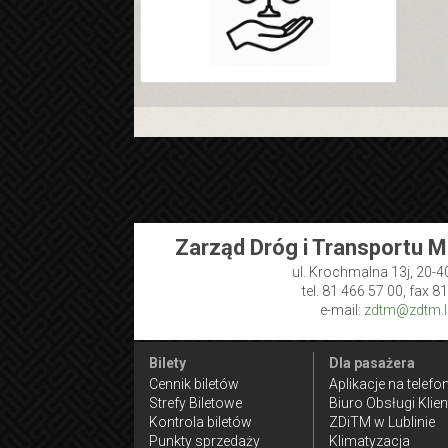
Zarząd Dróg i Transportu M
ul. Krochmalna 13j, 20-4
tel. 81 466 57 00, fax 8
e-mail:
zdtm@zdtm.lu
Bilety
Dla pasażera
Cennik biletów
Aplikacje na telefo
Strefy Biletowe
Biuro Obsługi Klien
Kontrola biletów
ZDiTM w Lublinie
Punkty sprzedaży
Klimatyzacja