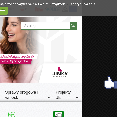
tóre są przechowywane na Twoim urządzeniu. Kontynuowanie
ublinie
PL
iem
Sprawy drogowe i
Projekty
wnioski
UE