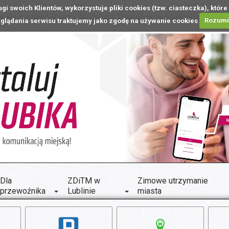
ugi swoich Klientów, wykorzystuje pliki cookies (tzw. ciasteczka), k
 na stronie Zarządu Dróg i Transportu Miejskiego w L
glądania serwisu traktujemy jako zgodę na używanie cookies
Rozum
Dla
ZDiTM w
Zimowe utrzymanie
przewoźnika
Lublinie
miasta