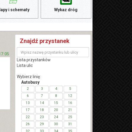
apy i schematy
Wykaz dróg
Znajdź przystanek
17:05
Lista przystanków
Lista ulic
Wybierz linię:
Autobusy
2
3
4
5
6
7
8
12
13
14
15
16
17
18
20
21
22
23
24
25
26
29
30
31
32
33
34
35