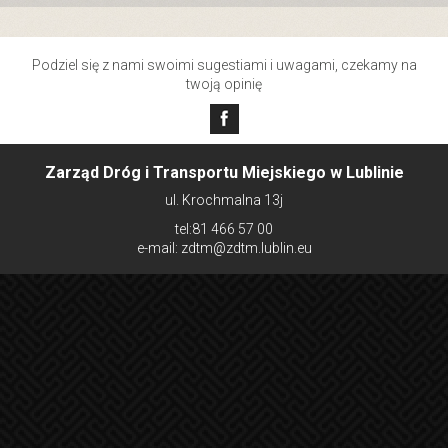
Podziel się z nami swoimi sugestiami i uwagami, czekamy na
twoją opinię
Zarząd Dróg i Transportu Miejskiego w Lublinie
ul. Krochmalna 13j
tel:81 466 57 00
e-mail: zdtm@zdtm.lublin.eu