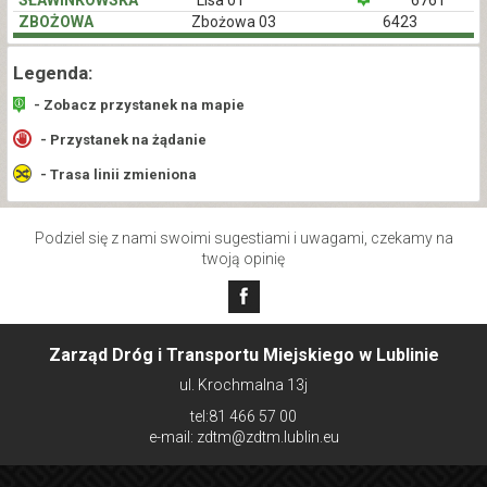
SŁAWINKOWSKA
Lisa 01
6761
ZBOŻOWA
Zbożowa 03
6423
Legenda:
- Zobacz przystanek na mapie
- Przystanek na żądanie
- Trasa linii zmieniona
Podziel się z nami swoimi sugestiami i uwagami, czekamy na
twoją opinię
Zarząd Dróg i Transportu Miejskiego w Lublinie
ul. Krochmalna 13j
tel:81 466 57 00
e-mail: zdtm@zdtm.lublin.eu