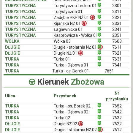
TURYSTYCZNA
Turystyczna Leclerc 01
2301
TURYSTYCZNA
Turystyczna 01
2311
TURYSTYCZNA
Zadębie PKP NŻ 01
2321
TURYSTYCZNA
Kijańska NŻ 01
2331
TURYSTYCZNA
Łagiewnicka 01
2341
TURYSTYCZNA
Kasprowicza - Wólka 01
2351
WÓLKA
Wólka 03
7603
DŁUGIE
Długie - stolarnia NŻ 01
7611
DŁUGIE
Długie NŻ 01
7621
TURKA
Turka 01
7631
TURKA
Turka - Dębowa 01
7641
TURKA
Turka - os. Borek 01
7651
Kierunek
Zbożowa
Nr
Ulica
Przystanek
przystanku
TURKA
Turka - os. Borek 02
7652
TURKA
Turka - Dębowa 02
7642
TURKA
Turka 02
7632
DŁUGIE
Długie NŻ 02
7622
DŁUGIE
Długie - stolarnia NŻ 02
7612