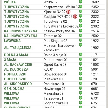
WÓLKA
Wólka 02
7602
TURYSTYCZNA
Kasprowicza - Wólka 02
2352
TURYSTYCZNA
Kijańska NŻ 02
2332
TURYSTYCZNA
Zadębie PKP NŻ 02
2322
TURYSTYCZNA
Turystyczna 02
2312
TURYSTYCZNA
Turystyczna Leclerc 02
2302
KALINOWSZCZYZNA
Kalinowszczyzna 04
2514
KALINOWSZCZYZNA
Tatarska 02
2502
LWOWSKA
Plac Singera 02
1922
Muzeum Narodowe -
AL. TYSIĄCLECIA
1902
Zamek 02
DOLNA 3 MAJA
Dolna 3 Maja 01
1171
3 MAJA
Plac Litewski 01
1021
AL. RACŁAWICKIE
Ogród Saski 03
1003
AL. DŁUGOSZA
KUL 01
5901
POPIEŁUSZKI
Głowackiego 01
1211
POPIEŁUSZKI
Puławska 01
1201
AL. SIKORSKIEGO
Popiełuszki 01
6701
GEN. DUCHA
Nowickiego 01
6681
WILLOWA
Mineralna 03
6723
WILLOWA
Tarasowa 01
6731
WILLOWA
Bogdanówka 01
6751