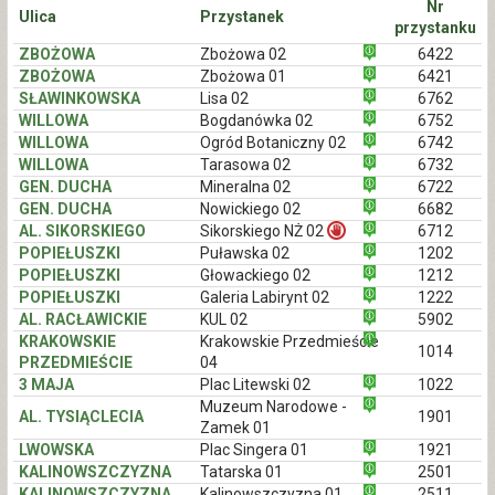
Nr
Ulica
Przystanek
przystanku
ZBOŻOWA
Zbożowa 02
6422
ZBOŻOWA
Zbożowa 01
6421
SŁAWINKOWSKA
Lisa 02
6762
WILLOWA
Bogdanówka 02
6752
WILLOWA
Ogród Botaniczny 02
6742
WILLOWA
Tarasowa 02
6732
GEN. DUCHA
Mineralna 02
6722
GEN. DUCHA
Nowickiego 02
6682
AL. SIKORSKIEGO
Sikorskiego NŻ 02
6712
POPIEŁUSZKI
Puławska 02
1202
POPIEŁUSZKI
Głowackiego 02
1212
POPIEŁUSZKI
Galeria Labirynt 02
1222
AL. RACŁAWICKIE
KUL 02
5902
KRAKOWSKIE
Krakowskie Przedmieście
1014
PRZEDMIEŚCIE
04
3 MAJA
Plac Litewski 02
1022
Muzeum Narodowe -
AL. TYSIĄCLECIA
1901
Zamek 01
LWOWSKA
Plac Singera 01
1921
KALINOWSZCZYZNA
Tatarska 01
2501
KALINOWSZCZYZNA
Kalinowszczyzna 01
2511