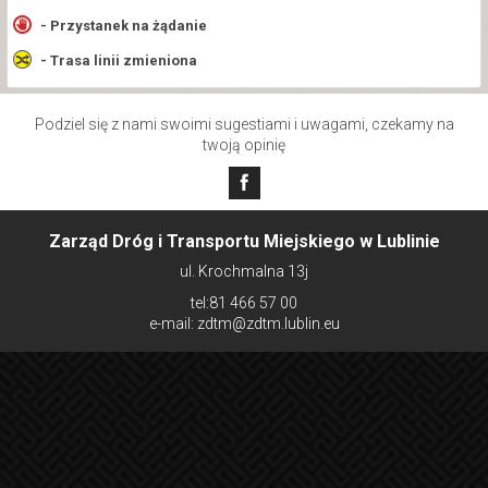
- Przystanek na żądanie
- Trasa linii zmieniona
Podziel się z nami swoimi sugestiami i uwagami, czekamy na
twoją opinię
Zarząd Dróg i Transportu Miejskiego w Lublinie
ul. Krochmalna 13j
tel:81 466 57 00
e-mail: zdtm@zdtm.lublin.eu