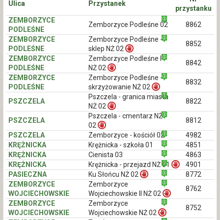
Ulica
Przystanek
przystanku
ZEMBORZYCE
Zemborzyce Podleśne 02
8862
PODLEŚNE
ZEMBORZYCE
Zemborzyce Podleśne -
8852
PODLEŚNE
sklep NŻ 02
ZEMBORZYCE
Zemborzyce Podleśne I
8842
PODLEŚNE
NŻ 02
ZEMBORZYCE
Zemborzyce Podleśne -
8832
PODLEŚNE
skrzyżowanie NŻ 02
Pszczela - granica miasta
PSZCZELA
8822
NŻ 02
Pszczela - cmentarz NŻ
PSZCZELA
8812
02
PSZCZELA
Zemborzyce - kościół 02
4982
KRĘŻNICKA
Krężnicka - szkoła 01
4851
KRĘŻNICKA
Cienista 03
4863
KRĘŻNICKA
Krężnicka - przejazd NŻ 01
4901
PASIECZNA
Ku Słońcu NŻ 02
8772
ZEMBORZYCE
Zemborzyce
8762
WOJCIECHOWSKIE
Wojciechowskie II NŻ 02
ZEMBORZYCE
Zemborzyce
8752
WOJCIECHOWSKIE
Wojciechowskie NŻ 02