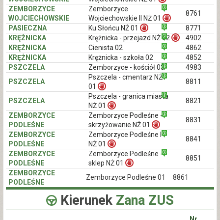
ZEMBORZYCE
Zemborzyce
8761
WOJCIECHOWSKIE
Wojciechowskie II NŻ 01
PASIECZNA
Ku Słońcu NŻ 01
8771
KRĘŻNICKA
Krężnicka - przejazd NŻ 02
4902
KRĘŻNICKA
Cienista 02
4862
KRĘŻNICKA
Krężnicka - szkoła 02
4852
PSZCZELA
Zemborzyce - kościół 03
4983
Pszczela - cmentarz NŻ
PSZCZELA
8811
01
Pszczela - granica miasta
PSZCZELA
8821
NŻ 01
ZEMBORZYCE
Zemborzyce Podleśne -
8831
PODLEŚNE
skrzyżowanie NŻ 01
ZEMBORZYCE
Zemborzyce Podleśne I
8841
PODLEŚNE
NŻ 01
ZEMBORZYCE
Zemborzyce Podleśne -
8851
PODLEŚNE
sklep NŻ 01
ZEMBORZYCE
Zemborzyce Podleśne 01
8861
PODLEŚNE
Kierunek
Zana ZUS
Nr