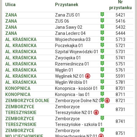
Nr
Ulica
Przystanek
przystanku
ZANA
Zana ZUS 01
5421
ZANA
ZUS 06
5416
ZANA
Jana Sawy 02
5432
ZANA
Zana Leclerc 04
5444
AL. KRAŚNICKA
Wojciechowska 03
5713
AL. KRAŚNICKA
Poczekajka 01
5721
AL. KRAŚNICKA
Szpital Wojewódzki 01
5731
AL. KRAŚNICKA
Zwycięska 01
5741
AL. KRAŚNICKA
Rzemieślnicza 01
5751
AL. KRAŚNICKA
Węglin 01
5761
AL. KRAŚNICKA
Węglinek NŻ 01
5591
AL. KRAŚNICKA
Węglin Wróbla 01
5781
KONOPNICA
Konopnica - kościół 01
8701
KONOPNICA
Konopnica - las 01
8711
ZEMBORZYCE DOLNE
Zemborzyce Dolne NŻ 01
8721
ZEMBORZYCE
Zemborzyce
8731
TERESZYŃSKIE
Tereszyńskie NŻ 01
ZEMBORZYCE
Zemborzyce
8741
TERESZYŃSKIE
Tereszyńskie - szkoła 01
ZEMBORZYCE
Zemborzyce
8751
WOJCIECHOWSKIE
Wojciechowskie NŻ 01