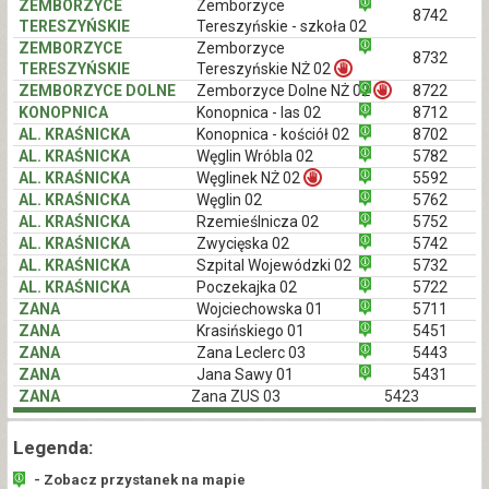
ZEMBORZYCE
Zemborzyce
8742
TERESZYŃSKIE
Tereszyńskie - szkoła 02
ZEMBORZYCE
Zemborzyce
8732
TERESZYŃSKIE
Tereszyńskie NŻ 02
ZEMBORZYCE DOLNE
Zemborzyce Dolne NŻ 02
8722
KONOPNICA
Konopnica - las 02
8712
AL. KRAŚNICKA
Konopnica - kościół 02
8702
AL. KRAŚNICKA
Węglin Wróbla 02
5782
AL. KRAŚNICKA
Węglinek NŻ 02
5592
AL. KRAŚNICKA
Węglin 02
5762
AL. KRAŚNICKA
Rzemieślnicza 02
5752
AL. KRAŚNICKA
Zwycięska 02
5742
AL. KRAŚNICKA
Szpital Wojewódzki 02
5732
AL. KRAŚNICKA
Poczekajka 02
5722
ZANA
Wojciechowska 01
5711
ZANA
Krasińskiego 01
5451
ZANA
Zana Leclerc 03
5443
ZANA
Jana Sawy 01
5431
ZANA
Zana ZUS 03
5423
Legenda:
- Zobacz przystanek na mapie