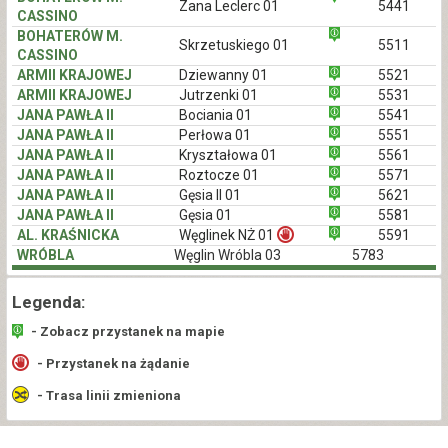
Zana Leclerc 01
5441
CASSINO
BOHATERÓW M.
Skrzetuskiego 01
5511
CASSINO
ARMII KRAJOWEJ
Dziewanny 01
5521
ARMII KRAJOWEJ
Jutrzenki 01
5531
JANA PAWŁA II
Bociania 01
5541
JANA PAWŁA II
Perłowa 01
5551
JANA PAWŁA II
Kryształowa 01
5561
JANA PAWŁA II
Roztocze 01
5571
JANA PAWŁA II
Gęsia II 01
5621
JANA PAWŁA II
Gęsia 01
5581
AL. KRAŚNICKA
Węglinek NŻ 01
5591
WRÓBLA
Węglin Wróbla 03
5783
Legenda:
- Zobacz przystanek na mapie
- Przystanek na żądanie
- Trasa linii zmieniona