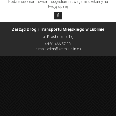
Podziel się z nami swoimi sugestiami i uwagami, czekamy na
twoją opinię
Zarząd Dróg i Transportu Miejskiego w Lublinie
ul. Krochmalna 13j
tel:81 466 57 00
e-mail: zdtm@zdtm.lublin.eu