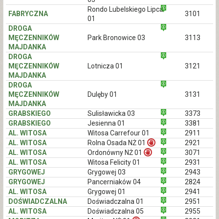
Rondo Lubelskiego Lipca
FABRYCZNA
3101
01
DROGA
MĘCZENNIKÓW
Park Bronowice 03
3113
MAJDANKA
DROGA
MĘCZENNIKÓW
Lotnicza 01
3121
MAJDANKA
DROGA
MĘCZENNIKÓW
Dulęby 01
3131
MAJDANKA
GRABSKIEGO
Sulisławicka 03
3373
GRABSKIEGO
Jesienna 01
3381
AL. WITOSA
Witosa Carrefour 01
2911
AL. WITOSA
Rolna Osada NŻ 01
2921
AL. WITOSA
Ordonówny NŻ 01
3071
AL. WITOSA
Witosa Felicity 01
2931
GRYGOWEJ
Grygowej 03
2943
GRYGOWEJ
Pancerniaków 04
2824
AL. WITOSA
Grygowej 01
2941
DOŚWIADCZALNA
Doświadczalna 01
2951
AL. WITOSA
Doświadczalna 05
2955