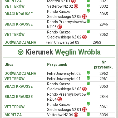
MORITZA
Moritza NŻ 01
3021
VETTERÓW
Vetterów NŻ 02
3032
Rondo Karszo-
BRACI KRAUSSE
3065
Siedlewskiego NŻ 05
Rondo Przemysłowców
BRACI KRAUSSE
2846
NŻ 06
Rondo Karszo-
VETTERÓW
3062
Siedlewskiego NŻ 02
DOŚWIADCZALNA
Felin Uniwersytet 03
2963
Kierunek
Węglin Wróbla
Nr
Ulica
Przystanek
przystanku
DOŚWIADCZALNA
Felin Uniwersytet 02
2962
VETTERÓW
Felin Uniwersytet 01
2961
Rondo Karszo-
BRACI KRAUSSE
3063
Siedlewskiego NŻ 03
Rondo Przemysłowców
BRACI KRAUSSE
2844
NŻ 04
Rondo Karszo-
VETTERÓW
3061
Siedlewskiego NŻ 01
MORITZA
Vetterów NŻ 04
3034