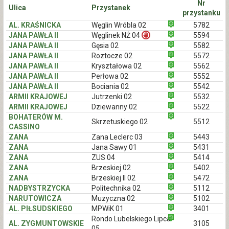
Nr
Ulica
Przystanek
przystanku
AL. KRAŚNICKA
Węglin Wróbla 02
5782
JANA PAWŁA II
Węglinek NŻ 04
5594
JANA PAWŁA II
Gęsia 02
5582
JANA PAWŁA II
Roztocze 02
5572
JANA PAWŁA II
Kryształowa 02
5562
JANA PAWŁA II
Perłowa 02
5552
JANA PAWŁA II
Bociania 02
5542
ARMII KRAJOWEJ
Jutrzenki 02
5532
ARMII KRAJOWEJ
Dziewanny 02
5522
BOHATERÓW M.
Skrzetuskiego 02
5512
CASSINO
ZANA
Zana Leclerc 03
5443
ZANA
Jana Sawy 01
5431
ZANA
ZUS 04
5414
ZANA
Brzeskiej 02
5402
ZANA
Brzeskiej II 02
5472
NADBYSTRZYCKA
Politechnika 02
5112
NARUTOWICZA
Muzyczna 02
5102
AL. PIŁSUDSKIEGO
MPWiK 01
3401
Rondo Lubelskiego Lipca
AL. ZYGMUNTOWSKIE
3105
05