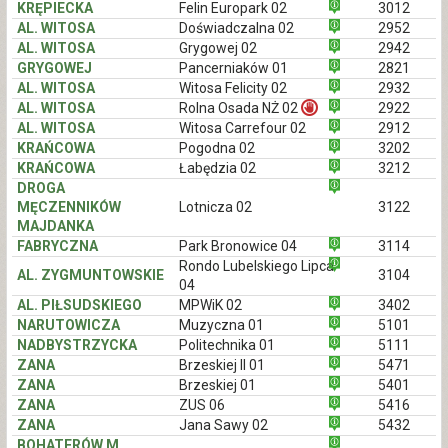
KRĘPIECKA
Felin Europark 02
3012
AL. WITOSA
Doświadczalna 02
2952
AL. WITOSA
Grygowej 02
2942
GRYGOWEJ
Pancerniaków 01
2821
AL. WITOSA
Witosa Felicity 02
2932
AL. WITOSA
Rolna Osada NŻ 02
2922
AL. WITOSA
Witosa Carrefour 02
2912
KRAŃCOWA
Pogodna 02
3202
KRAŃCOWA
Łabędzia 02
3212
DROGA
MĘCZENNIKÓW
Lotnicza 02
3122
MAJDANKA
FABRYCZNA
Park Bronowice 04
3114
Rondo Lubelskiego Lipca
AL. ZYGMUNTOWSKIE
3104
04
AL. PIŁSUDSKIEGO
MPWiK 02
3402
NARUTOWICZA
Muzyczna 01
5101
NADBYSTRZYCKA
Politechnika 01
5111
ZANA
Brzeskiej II 01
5471
ZANA
Brzeskiej 01
5401
ZANA
ZUS 06
5416
ZANA
Jana Sawy 02
5432
BOHATERÓW M.