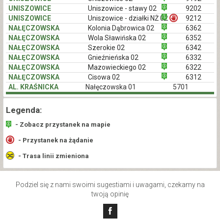
UNISZOWICE
Uniszowice - stawy 02
9202
UNISZOWICE
Uniszowice - działki NŻ 02
9212
NAŁĘCZOWSKA
Kolonia Dąbrowica 02
6362
NAŁĘCZOWSKA
Wola Sławińska 02
6352
NAŁĘCZOWSKA
Szerokie 02
6342
NAŁĘCZOWSKA
Gnieźnieńska 02
6332
NAŁĘCZOWSKA
Mazowieckiego 02
6322
NAŁĘCZOWSKA
Cisowa 02
6312
AL. KRAŚNICKA
Nałęczowska 01
5701
Legenda:
- Zobacz przystanek na mapie
- Przystanek na żądanie
- Trasa linii zmieniona
Podziel się z nami swoimi sugestiami i uwagami, czekamy na
twoją opinię