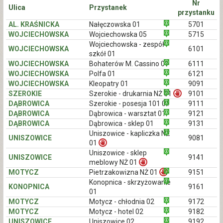
Nr
Ulica
Przystanek
przystanku
AL. KRAŚNICKA
Nałęczowska 01
5701
WOJCIECHOWSKA
Wojciechowska 05
5715
Wojciechowska - zespół
WOJCIECHOWSKA
6101
szkół 01
WOJCIECHOWSKA
Bohaterów M. Cassino 01
6111
WOJCIECHOWSKA
Polfa 01
6121
WOJCIECHOWSKA
Kleopatry 01
9091
SZEROKIE
Szerokie - drukarnia NŻ 01
9101
DĄBROWICA
Szerokie - posesja 101 01
9111
DĄBROWICA
Dąbrowica - warsztat 01
9121
DĄBROWICA
Dąbrowica - sklep 01
9131
Uniszowice - kapliczka NŻ
UNISZOWICE
9081
01
Uniszowice - sklep
UNISZOWICE
9141
meblowy NŻ 01
MOTYCZ
Pietrzakowizna NŻ 01
9151
Konopnica - skrzyżowanie
KONOPNICA
9161
01
MOTYCZ
Motycz - chłodnia 02
9172
MOTYCZ
Motycz - hotel 02
9182
UNISZOWICE
Uniszowice 02
9192