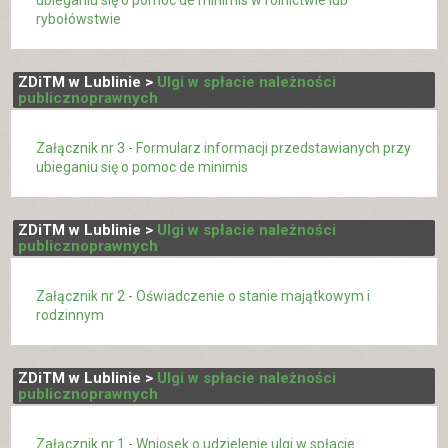
ubieganiu się o pomoc de minimis w rolnictwie lub
rybołówstwie
ZDiTM w Lublinie >
Ulgi w spłacie należności
publicznoprawnych
Załącznik nr 3 - Formularz informacji przedstawianych przy
ubieganiu się o pomoc de minimis
ZDiTM w Lublinie >
Ulgi w spłacie należności
publicznoprawnych
Załącznik nr 2 - Oświadczenie o stanie majątkowym i
rodzinnym
ZDiTM w Lublinie >
Ulgi w spłacie należności
publicznoprawnych
Załącznik nr 1 - Wniosek o udzielenie ulgi w spłacie