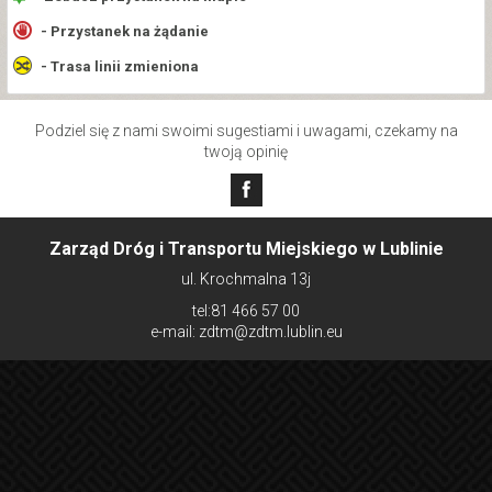
- Przystanek na żądanie
- Trasa linii zmieniona
Podziel się z nami swoimi sugestiami i uwagami, czekamy na
twoją opinię
Zarząd Dróg i Transportu Miejskiego w Lublinie
ul. Krochmalna 13j
tel:81 466 57 00
e-mail: zdtm@zdtm.lublin.eu