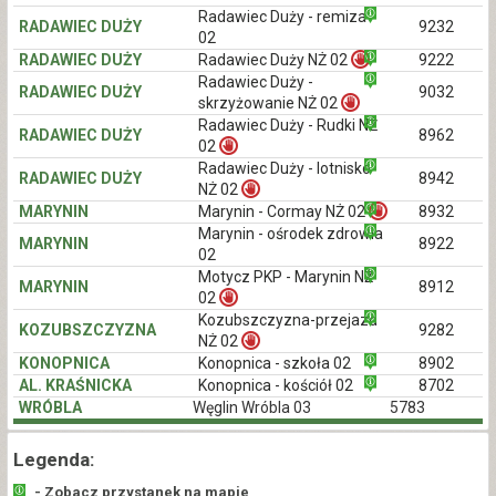
Radawiec Duży - remiza
RADAWIEC DUŻY
9232
02
RADAWIEC DUŻY
Radawiec Duży NŻ 02
9222
Radawiec Duży -
RADAWIEC DUŻY
9032
skrzyżowanie NŻ 02
Radawiec Duży - Rudki NŻ
RADAWIEC DUŻY
8962
02
Radawiec Duży - lotnisko
RADAWIEC DUŻY
8942
NŻ 02
MARYNIN
Marynin - Cormay NŻ 02
8932
Marynin - ośrodek zdrowia
MARYNIN
8922
02
Motycz PKP - Marynin NŻ
MARYNIN
8912
02
Kozubszczyzna-przejazd
KOZUBSZCZYZNA
9282
NŻ 02
KONOPNICA
Konopnica - szkoła 02
8902
AL. KRAŚNICKA
Konopnica - kościół 02
8702
WRÓBLA
Węglin Wróbla 03
5783
Legenda:
- Zobacz przystanek na mapie