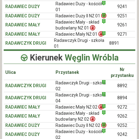
Radawiec Duży - kościół
RADAWIEC DUŻY
9241
01
RADAWIEC DUŻY
Radawiec Duży II NŻ 01
9251
Radawiec Mały - skład
RADAWIEC MAŁY
9261
budowlany NŻ 01
RADAWIEC MAŁY
Radawiec Mały NŻ 01
9271
Radawczyk Drugi - szkoła
RADAWCZYK DRUGI
8891
01
Kierunek
Węglin Wróbla
Nr
Ulica
Przystanek
przystanku
Radawczyk Drugi - szkoła
RADAWCZYK DRUGI
8892
02
Radawczyk Drugi - szkoła
RADAWCZYK DRUGI
8894
04
RADAWIEC MAŁY
Radawiec Mały NŻ 02
9272
Radawiec Mały - skład
RADAWIEC MAŁY
9262
budowlany NŻ 02
RADAWIEC DUŻY
Radawiec Duży II NŻ 02
9252
Radawiec Duży - kościół
RADAWIEC DUŻY
9242
02