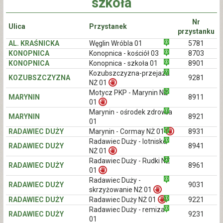
szkoła
Nr
Ulica
Przystanek
przystanku
AL. KRAŚNICKA
Węglin Wróbla 01
5781
KONOPNICA
Konopnica - kościół 03
8703
KONOPNICA
Konopnica - szkoła 01
8901
Kozubszczyzna-przejazd
KOZUBSZCZYZNA
9281
NŻ 01
Motycz PKP - Marynin NŻ
MARYNIN
8911
01
Marynin - ośrodek zdrowia
MARYNIN
8921
01
RADAWIEC DUŻY
Marynin - Cormay NŻ 01
8931
Radawiec Duży - lotnisko
RADAWIEC DUŻY
8941
NŻ 01
Radawiec Duży - Rudki NŻ
RADAWIEC DUŻY
8961
01
Radawiec Duży -
RADAWIEC DUŻY
9031
skrzyżowanie NŻ 01
RADAWIEC DUŻY
Radawiec Duży NŻ 01
9221
Radawiec Duży - remiza
RADAWIEC DUŻY
9231
01