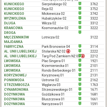
KUNICKIEGO
Sierpińskiego 02
3762
KUNICKIEGO
Reja 02
3752
KUNICKIEGO
Mickiewicza 02
3742
WYZWOLENIA
Hubalczyków 02
3322
DŁUGA
Wilcza 02
3312
KRAŃCOWA
Kosmonautów 02
3222
DROGA
MĘCZENNIKÓW
Lotnicza 02
3122
MAJDANKA
FABRYCZNA
Park Bronowice 04
3114
AL. UNII LUBELSKIEJ
Stolarska NŻ 02
2222
AL. UNII LUBELSKIEJ
Targ Pod Zamkiem NŻ 02
2212
LWOWSKA
Plac Singera 01
1921
LWOWSKA
Krzemieniecka 01
2101
LWOWSKA
Rondo Berbeckiego 01
2111
KORYZNOWEJ
Koryznowej 01
2131
PONIKWODA
Ustronie 02
2162
STRZEMBOSZA
Węglarza 03
1763
CYNAMONOWA
Strzeszewskiego 01
1671
DOŻYNKOWA
Goździkowa 01
1681
DOŻYNKOWA
Bluszczowa 01
1661
DOŻYNKOWA
Narcyzowa 01
1591