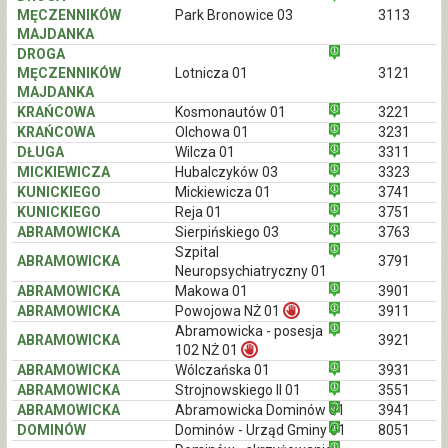
MĘCZENNIKÓW
Park Bronowice 03
3113
MAJDANKA
DROGA
MĘCZENNIKÓW
Lotnicza 01
3121
MAJDANKA
KRAŃCOWA
Kosmonautów 01
3221
KRAŃCOWA
Olchowa 01
3231
DŁUGA
Wilcza 01
3311
MICKIEWICZA
Hubalczyków 03
3323
KUNICKIEGO
Mickiewicza 01
3741
KUNICKIEGO
Reja 01
3751
ABRAMOWICKA
Sierpińskiego 03
3763
Szpital
ABRAMOWICKA
3791
Neuropsychiatryczny 01
ABRAMOWICKA
Makowa 01
3901
ABRAMOWICKA
Powojowa NŻ 01
3911
Abramowicka - posesja
ABRAMOWICKA
3921
102 NŻ 01
ABRAMOWICKA
Wólczańska 01
3931
ABRAMOWICKA
Strojnowskiego II 01
3551
ABRAMOWICKA
Abramowicka Dominów 01
3941
DOMINÓW
Dominów - Urząd Gminy 01
8051