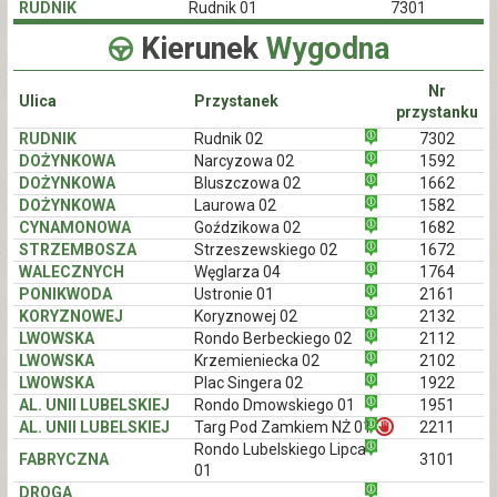
RUDNIK
Rudnik 01
7301
Kierunek
Wygodna
Nr
Ulica
Przystanek
przystanku
RUDNIK
Rudnik 02
7302
DOŻYNKOWA
Narcyzowa 02
1592
DOŻYNKOWA
Bluszczowa 02
1662
DOŻYNKOWA
Laurowa 02
1582
CYNAMONOWA
Goździkowa 02
1682
STRZEMBOSZA
Strzeszewskiego 02
1672
WALECZNYCH
Węglarza 04
1764
PONIKWODA
Ustronie 01
2161
KORYZNOWEJ
Koryznowej 02
2132
LWOWSKA
Rondo Berbeckiego 02
2112
LWOWSKA
Krzemieniecka 02
2102
LWOWSKA
Plac Singera 02
1922
AL. UNII LUBELSKIEJ
Rondo Dmowskiego 01
1951
AL. UNII LUBELSKIEJ
Targ Pod Zamkiem NŻ 01
2211
Rondo Lubelskiego Lipca
FABRYCZNA
3101
01
DROGA