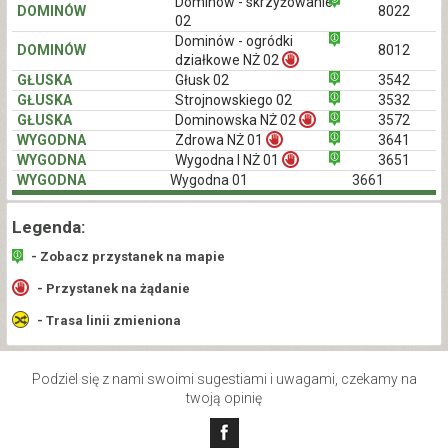
Dominów - skrzyżowanie
DOMINÓW
8022
02
Dominów - ogródki
DOMINÓW
8012
działkowe NŻ 02
GŁUSKA
Głusk 02
3542
GŁUSKA
Strojnowskiego 02
3532
GŁUSKA
Dominowska NŻ 02
3572
WYGODNA
Zdrowa NŻ 01
3641
WYGODNA
Wygodna I NŻ 01
3651
WYGODNA
Wygodna 01
3661
Legenda:
- Zobacz przystanek na mapie
- Przystanek na żądanie
- Trasa linii zmieniona
Podziel się z nami swoimi sugestiami i uwagami, czekamy na
twoją opinię