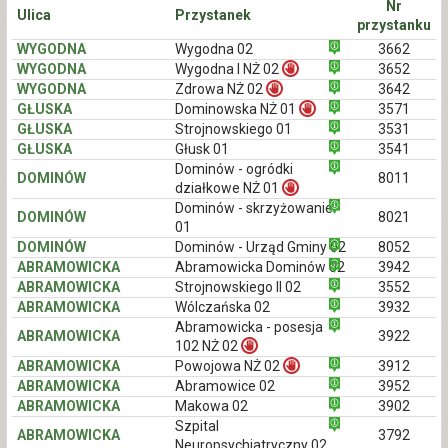
Nr
Ulica
Przystanek
przystanku
WYGODNA
Wygodna 02
3662
WYGODNA
Wygodna I NŻ 02
3652
WYGODNA
Zdrowa NŻ 02
3642
GŁUSKA
Dominowska NŻ 01
3571
GŁUSKA
Strojnowskiego 01
3531
GŁUSKA
Głusk 01
3541
Dominów - ogródki
DOMINÓW
8011
działkowe NŻ 01
Dominów - skrzyżowanie
DOMINÓW
8021
01
DOMINÓW
Dominów - Urząd Gminy 02
8052
ABRAMOWICKA
Abramowicka Dominów 02
3942
ABRAMOWICKA
Strojnowskiego II 02
3552
ABRAMOWICKA
Wólczańska 02
3932
Abramowicka - posesja
ABRAMOWICKA
3922
102 NŻ 02
ABRAMOWICKA
Powojowa NŻ 02
3912
ABRAMOWICKA
Abramowice 02
3952
ABRAMOWICKA
Makowa 02
3902
Szpital
ABRAMOWICKA
3792
Neuropsychiatryczny 02