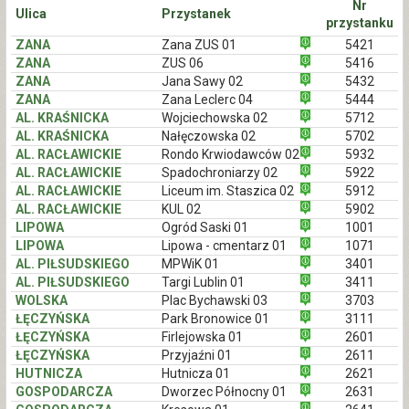
Nr
Ulica
Przystanek
przystanku
ZANA
Zana ZUS 01
5421
ZANA
ZUS 06
5416
ZANA
Jana Sawy 02
5432
ZANA
Zana Leclerc 04
5444
AL. KRAŚNICKA
Wojciechowska 02
5712
AL. KRAŚNICKA
Nałęczowska 02
5702
AL. RACŁAWICKIE
Rondo Krwiodawców 02
5932
AL. RACŁAWICKIE
Spadochroniarzy 02
5922
AL. RACŁAWICKIE
Liceum im. Staszica 02
5912
AL. RACŁAWICKIE
KUL 02
5902
LIPOWA
Ogród Saski 01
1001
LIPOWA
Lipowa - cmentarz 01
1071
AL. PIŁSUDSKIEGO
MPWiK 01
3401
AL. PIŁSUDSKIEGO
Targi Lublin 01
3411
WOLSKA
Plac Bychawski 03
3703
ŁĘCZYŃSKA
Park Bronowice 01
3111
ŁĘCZYŃSKA
Firlejowska 01
2601
ŁĘCZYŃSKA
Przyjaźni 01
2611
HUTNICZA
Hutnicza 01
2621
GOSPODARCZA
Dworzec Północny 01
2631