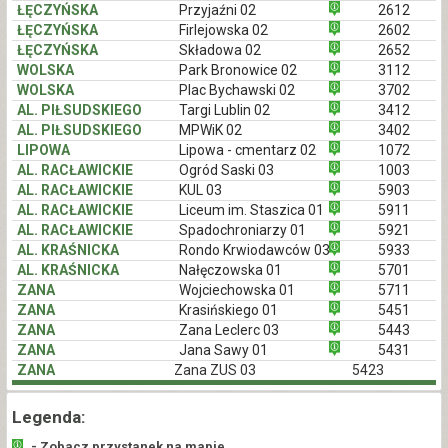
ŁĘCZYŃSKA
Przyjaźni 02
2612
ŁĘCZYŃSKA
Firlejowska 02
2602
ŁĘCZYŃSKA
Składowa 02
2652
WOLSKA
Park Bronowice 02
3112
WOLSKA
Plac Bychawski 02
3702
AL. PIŁSUDSKIEGO
Targi Lublin 02
3412
AL. PIŁSUDSKIEGO
MPWiK 02
3402
LIPOWA
Lipowa - cmentarz 02
1072
AL. RACŁAWICKIE
Ogród Saski 03
1003
AL. RACŁAWICKIE
KUL 03
5903
AL. RACŁAWICKIE
Liceum im. Staszica 01
5911
AL. RACŁAWICKIE
Spadochroniarzy 01
5921
AL. KRAŚNICKA
Rondo Krwiodawców 03
5933
AL. KRAŚNICKA
Nałęczowska 01
5701
ZANA
Wojciechowska 01
5711
ZANA
Krasińskiego 01
5451
ZANA
Zana Leclerc 03
5443
ZANA
Jana Sawy 01
5431
ZANA
Zana ZUS 03
5423
Legenda:
- Zobacz przystanek na mapie