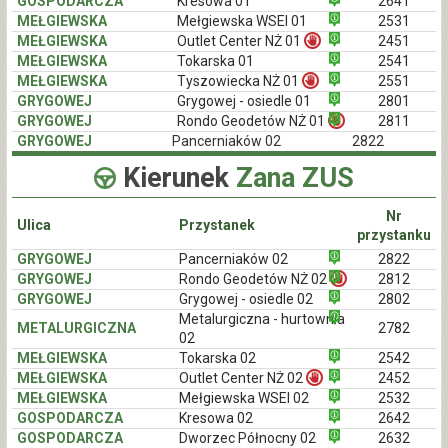
GOSPODARCZA
Kresowa 01
2641
MEŁGIEWSKA
Mełgiewska WSEI 01
2531
MEŁGIEWSKA
Outlet Center NŻ 01
2451
MEŁGIEWSKA
Tokarska 01
2541
MEŁGIEWSKA
Tyszowiecka NŻ 01
2551
GRYGOWEJ
Grygowej - osiedle 01
2801
GRYGOWEJ
Rondo Geodetów NŻ 01
2811
GRYGOWEJ
Pancerniaków 02
2822
Kierunek
Zana ZUS
Nr
Ulica
Przystanek
przystanku
GRYGOWEJ
Pancerniaków 02
2822
GRYGOWEJ
Rondo Geodetów NŻ 02
2812
GRYGOWEJ
Grygowej - osiedle 02
2802
Metalurgiczna - hurtownia
METALURGICZNA
2782
02
MEŁGIEWSKA
Tokarska 02
2542
MEŁGIEWSKA
Outlet Center NŻ 02
2452
MEŁGIEWSKA
Mełgiewska WSEI 02
2532
GOSPODARCZA
Kresowa 02
2642
GOSPODARCZA
Dworzec Północny 02
2632