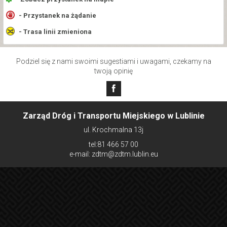
- Przystanek na żądanie
- Trasa linii zmieniona
Podziel się z nami swoimi sugestiami i uwagami, czekamy na
twoją opinię
Zarząd Dróg i Transportu Miejskiego w Lublinie
ul. Krochmalna 13j
tel:81 466 57 00
e-mail: zdtm@zdtm.lublin.eu