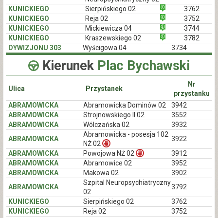
KUNICKIEGO
Sierpińskiego 02
3762
KUNICKIEGO
Reja 02
3752
KUNICKIEGO
Mickiewicza 04
3744
KUNICKIEGO
Kraszewskiego 02
3782
DYWIZJONU 303
Wyścigowa 04
3734
Kierunek
Plac Bychawski
Nr
Ulica
Przystanek
przystanku
ABRAMOWICKA
Abramowicka Dominów 02
3942
ABRAMOWICKA
Strojnowskiego II 02
3552
ABRAMOWICKA
Wólczańska 02
3932
Abramowicka - posesja 102
ABRAMOWICKA
3922
NŻ 02
ABRAMOWICKA
Powojowa NŻ 02
3912
ABRAMOWICKA
Abramowice 02
3952
ABRAMOWICKA
Makowa 02
3902
Szpital Neuropsychiatryczny
ABRAMOWICKA
3792
02
KUNICKIEGO
Sierpińskiego 02
3762
KUNICKIEGO
Reja 02
3752