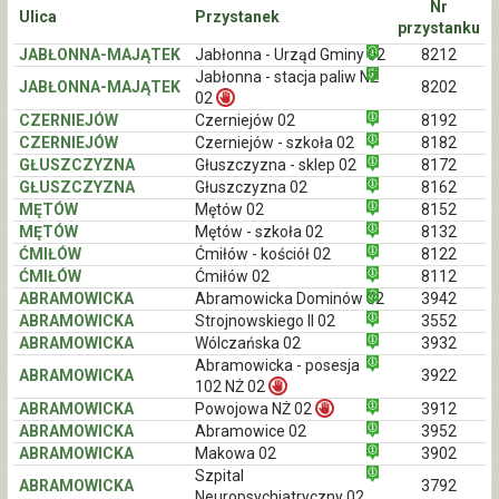
Nr
Ulica
Przystanek
przystanku
JABŁONNA-MAJĄTEK
Jabłonna - Urząd Gminy 02
8212
Jabłonna - stacja paliw NŻ
JABŁONNA-MAJĄTEK
8202
02
CZERNIEJÓW
Czerniejów 02
8192
CZERNIEJÓW
Czerniejów - szkoła 02
8182
GŁUSZCZYZNA
Głuszczyzna - sklep 02
8172
GŁUSZCZYZNA
Głuszczyzna 02
8162
MĘTÓW
Mętów 02
8152
MĘTÓW
Mętów - szkoła 02
8132
ĆMIŁÓW
Ćmiłów - kościół 02
8122
ĆMIŁÓW
Ćmiłów 02
8112
ABRAMOWICKA
Abramowicka Dominów 02
3942
ABRAMOWICKA
Strojnowskiego II 02
3552
ABRAMOWICKA
Wólczańska 02
3932
Abramowicka - posesja
ABRAMOWICKA
3922
102 NŻ 02
ABRAMOWICKA
Powojowa NŻ 02
3912
ABRAMOWICKA
Abramowice 02
3952
ABRAMOWICKA
Makowa 02
3902
Szpital
ABRAMOWICKA
3792
Neuropsychiatryczny 02