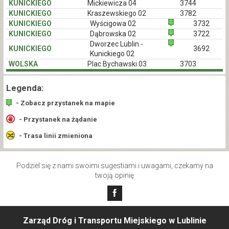
KUNICKIEGO
Mickiewicza 04
3744
KUNICKIEGO
Kraszewskiego 02
3782
KUNICKIEGO
Wyścigowa 02
3732
KUNICKIEGO
Dąbrowska 02
3722
Dworzec Lublin -
KUNICKIEGO
3692
Kunickiego 02
WOLSKA
Plac Bychawski 03
3703
Legenda:
- Zobacz przystanek na mapie
- Przystanek na żądanie
- Trasa linii zmieniona
Podziel się z nami swoimi sugestiami i uwagami, czekamy na
twoją opinię
Zarząd Dróg i Transportu Miejskiego w Lublinie