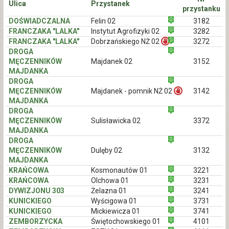
Ulica
Przystanek
przystanku
DOŚWIADCZALNA
Felin 02
3182
FRANCZAKA "LALKA"
Instytut Agrofizyki 02
3282
FRANCZAKA "LALKA"
Dobrzańskiego NŻ 02
3272
DROGA
MĘCZENNIKÓW
Majdanek 02
3152
MAJDANKA
DROGA
MĘCZENNIKÓW
Majdanek - pomnik NŻ 02
3142
MAJDANKA
DROGA
MĘCZENNIKÓW
Sulisławicka 02
3372
MAJDANKA
DROGA
MĘCZENNIKÓW
Dulęby 02
3132
MAJDANKA
KRAŃCOWA
Kosmonautów 01
3221
KRAŃCOWA
Olchowa 01
3231
DYWIZJONU 303
Żelazna 01
3241
KUNICKIEGO
Wyścigowa 01
3731
KUNICKIEGO
Mickiewicza 01
3741
ZEMBORZYCKA
Świętochowskiego 01
4101