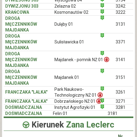
DYWIZJONU 303
Wyścigowa 04
3734
DYWIZJONU 303
Żelazna 02
3242
KRAŃCOWA
Kosmonautów 02
3222
DROGA
MĘCZENNIKÓW
Dulęby 01
3131
MAJDANKA
DROGA
MĘCZENNIKÓW
Sulisławicka 01
3371
MAJDANKA
DROGA
MĘCZENNIKÓW
Majdanek - pomnik NŻ 01
3141
MAJDANKA
DROGA
MĘCZENNIKÓW
Majdanek 01
3151
MAJDANKA
Park Naukowo-
FRANCZAKA "LALKA"
3261
Technologiczny NŻ 01
FRANCZAKA "LALKA"
Dobrzańskiego NŻ 01
3271
DOŚWIADCZALNA
Instytut Agrofizyki 01
3281
DOŚWIADCZALNA
Felin 01
3181
Kierunek
Zana Leclerc
Nr