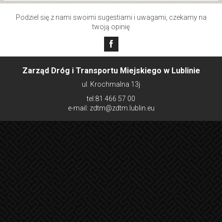
Podziel się z nami swoimi sugestiami i uwagami, czekamy na
twoją opinię
Zarząd Dróg i Transportu Miejskiego w Lublinie
ul. Krochmalna 13j
tel:81 466 57 00
e-mail: zdtm@zdtm.lublin.eu