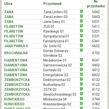
Nr
Ulica
Przystanek
przystanku
ZANA
Zana Leclerc 02
5442
ZANA
Zana Leclerc 03
5443
ZANA
Jana Sawy 01
5431
FILARETÓW
ZUS 01
5411
FILARETÓW
Rzeckiego 01
5321
FILARETÓW
Sympatyczna 01
5331
FILARETÓW
Fantastyczna 01
5341
JANA PAWŁA II
Os. Górki 02
5602
Rondo Żołnierzy -
KROCHMALNA
4732
Górników 02
DIAMENTOWA
Medalionów 01
4541
DIAMENTOWA
Samsonowicza 02
4402
DIAMENTOWA
Domeyki 02
4412
DIAMENTOWA
Energetyków 02
4422
ZEMBORZYCKA
Elektromontaż 02
4132
ZEMBORZYCKA
Budowlana 02
4122
ZEMBORZYCKA
ZSTK 02
4112
ZEMBORZYCKA
Świętochowskiego 02
4102
KUNICKIEGO
Mickiewicza 04
3744
KUNICKIEGO
Kraszewskiego 02
3782