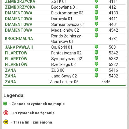
ZEMBORZYCKA
ZSTK 01
4111
ZEMBORZYCKA
Budowlana 01
4121
DIAMENTOWA
Elektromontaż 03
4133
DIAMENTOWA
Domeyki 01
4411
DIAMENTOWA
Samsonowicza 01
4401
DIAMENTOWA
Medalionów 02
4542
Rondo Żołnierzy -
KROCHMALNA
4731
Górników 01
JANA PAWŁA II
Os. Górki 01
5601
FILARETÓW
Fantastyczna 02
5342
FILARETÓW
Sympatyczna 02
5332
FILARETÓW
Rzeckiego 02
5322
ZANA
ZUS 06
5416
ZANA
Jana Sawy 02
5432
ZANA
Zana Leclerc 06
5446
Legenda:
- Zobacz przystanek na mapie
- Przystanek na żądanie
- Trasa linii zmieniona