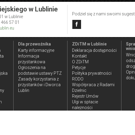
iejskiego w Lublinie
Podziel się z nami swoimi suges
01 w Lublinie
1 466 57 01
blin.eu
Dla przewoźnika
ZDiTM w Lublinie
Spra
wnio
n
Karty informacyjne
Deklaracja dostępności
Wnio
ta
Informacja
Kontakt
ods
przystankowa
O ZDiTM
dro
Ogłoszenia na
Petycje
Opin
jska
podstawie ustawy PTZ
Polityka prywatności
doku
Zasady korzystania z
RODO
przystanków i Dworca
Współpraca z Radami
iny
Lublin
Dzielnic
Rejestr Umów
h
Ulgi w spłacie
należności
publicznoprawnych
ia