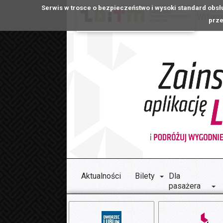
Serwis w trosce o bezpieczeństwo i wysoki standard obsł
Witamy
prze
Aktualności
Bilety
Dla
pasażera