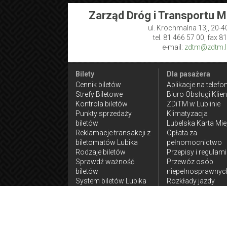
Zarząd Dróg i Transportu M
ul. Krochmalna 13j, 20-4
tel. 81 466 57 00, fax 8
e-mail:
zdtm@zdtm.lu
Bilety
Dla pasażera
Cennik biletów
Aplikacje na telefo
Strefy Biletowe
Biuro Obsługi Klien
Kontrola biletów
ZDiTM w Lublinie
Punkty sprzedaży
Klimatyzacja
biletów
Lubelska Karta Mie
Reklamacje transakcji z
Opłata za
biletomatów Lubika
pełnomocnictwo
Rodzaje biletów
Przepisy i regulam
Sprawdź ważność
Przewóz osób
biletów
niepełnosprawnyc
System biletów Lubika
Rozkłady jazdy
komunikacji
zamiejskiej
Ulgi w przejazdach
Wnioski do złożen