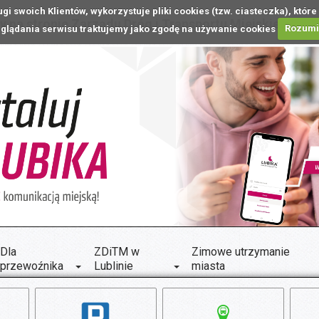
ugi swoich Klientów, wykorzystuje pliki cookies (tzw. ciasteczka), k
 na stronie Zarządu Dróg i Transportu Miejskiego w L
glądania serwisu traktujemy jako zgodę na używanie cookies
Rozum
Dla
ZDiTM w
Zimowe utrzymanie
przewoźnika
Lublinie
miasta