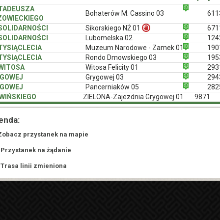
 TADEUSZA
Bohaterów M. Cassino 03
611
OWIECKIEGO
 SOLIDARNOŚCI
Sikorskiego NŻ 01
671
 SOLIDARNOŚCI
Lubomelska 02
124
 TYSIĄCLECIA
Muzeum Narodowe - Zamek 01
190
 TYSIĄCLECIA
Rondo Dmowskiego 03
195
 WITOSA
Witosa Felicity 01
293
YGOWEJ
Grygowej 03
294
YGOWEJ
Pancerniaków 05
282
WIŃSKIEGO
ZIELONA-Zajezdnia Grygowej 01
9871
enda:
Zobacz przystanek na mapie
 Przystanek na żądanie
 Trasa linii zmieniona