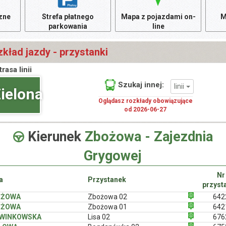
czne
Strefa płatnego
Mapa z pojazdami on-
M
parkowania
line
kład jazdy - przystanki
trasa linii
Szukaj innej:
linii
ielona
Oglądasz rozkłady obowiązujące
od 2026-06-27
Kierunek
Zbożowa - Zajezdnia
Grygowej
Nr
a
Przystanek
przyst
OŻOWA
Zbożowa 02
642
OŻOWA
Zbożowa 01
642
WINKOWSKA
Lisa 02
676