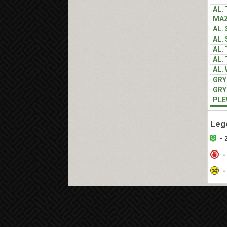
AL.
MAZ
AL.
AL.
AL.
AL.
AL.
GR
GR
PLE
Leg
- 
-
-