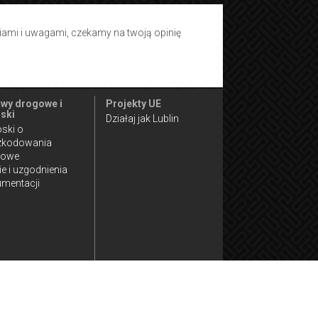
tiami i uwagami, czekamy na twoją opinię
wy drogowe i
Projekty UE
ski
Działaj jak Lublin
ski o
zkodowania
gowe
ie i uzgodnienia
mentacji