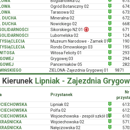
LOWA
Bogdanówka 02
675
LOWA
Ogród Botaniczny 02
674
LOWA
Tarasowa 02
673
. DUCHA
Mineralna 02
672
. DUCHA
Nowickiego 02
668
 SOLIDARNOŚCI
Sikorskiego NŻ 01
671
 SOLIDARNOŚCI
Lubomelska 02
124
 TYSIĄCLECIA
Muzeum Narodowe - Zamek 01
190
 TYSIĄCLECIA
Rondo Dmowskiego 03
195
 WITOSA
Witosa Felicity 01
293
YGOWEJ
Grygowej 03
294
YGOWEJ
Pancerniaków 05
282
WIŃSKIEGO
ZIELONA-Zajezdnia Grygowej 01
9871
Kierunek
Lipniak - Zajezdnia Grygow
Nr
a
Przystanek
przyst
JCIECHOWSKA
Lipniak 02
613
JCIECHOWSKA
Polfa 02
612
JCIECHOWSKA
Wojciechowska - zespół szkół 02
610
 KRAŚNICKA
Wojciechowska 02
571
 KRAŚNICKA
Nałęczowska 02
570