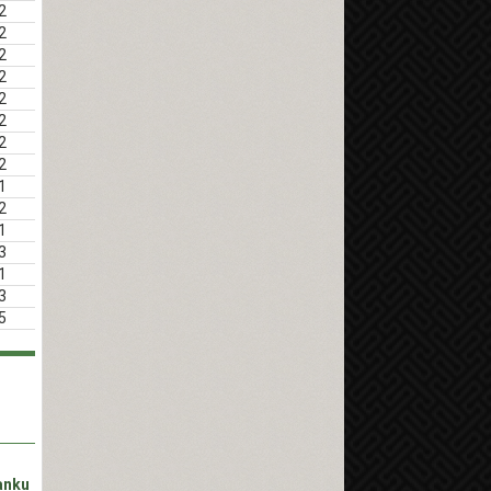
2
2
2
2
2
2
2
2
1
2
1
3
1
3
5
anku