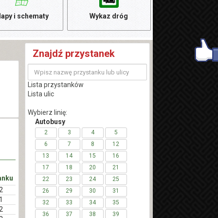
apy i schematy
Wykaz dróg
Znajdź przystanek
Lista przystanków
Lista ulic
Wybierz linię:
Autobusy
2
3
4
5
6
7
8
12
13
14
15
16
17
18
20
21
anku
22
23
24
25
2
26
29
30
31
1
32
33
34
35
2
36
37
38
39