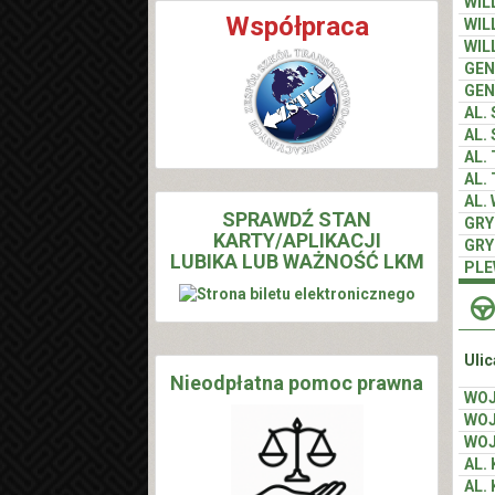
WIL
Współpraca
WIL
WIL
GEN
GEN
AL.
AL.
AL.
AL.
AL.
SPRAWDŹ STAN
GR
KARTY/APLIKACJI
GR
LUBIKA LUB WAŻNOŚĆ LKM
PLE
Ulic
Nieodpłatna pomoc prawna
WO
WO
WO
AL.
AL.