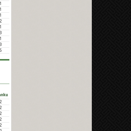
1
1
1
2
1
3
1
3
5
anku
2
2
2
2
2
2