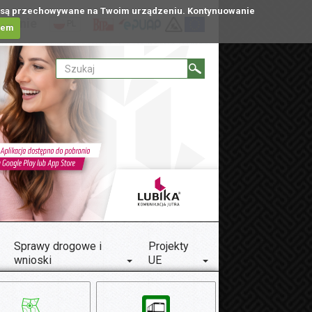
tóre są przechowywane na Twoim urządzeniu. Kontynuowanie
ublinie
PL
iem
Sprawy drogowe i
Projekty
wnioski
UE