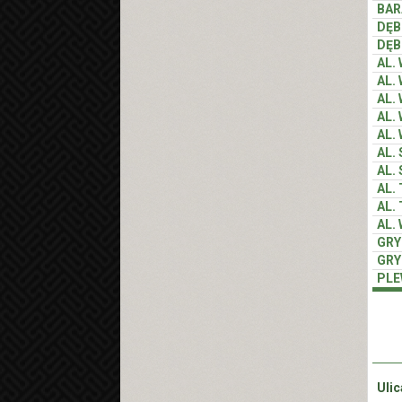
BAR
DĘ
DĘ
AL.
AL.
AL.
AL.
AL.
AL.
AL.
AL.
AL.
AL.
GR
GR
PLE
Ulic