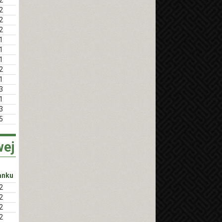
2
2
2
1
1
1
2
1
3
1
3
5
wej
anku
2
2
2
2