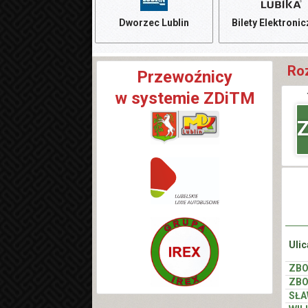
Dworzec Lublin
Bilety Elektroni
Roz
Przewoźnicy
w systemie ZDiTM
Z
Ulic
ZB
ZB
SŁA