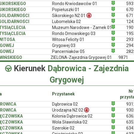
 SIKORSKIEGO
Rondo Krwiodawców 01
593
 SIKORSKIEGO
Popiełuszki 01
670
 SOLIDARNOŚCI
Sikorskiego NŻ 01
671
 SOLIDARNOŚCI
Lubomelska 02
124
 TYSIĄCLECIA
Muzeum Narodowe - Zamek 01
190
 TYSIĄCLECIA
Rondo Dmowskiego 03
195
 WITOSA
Witosa Felicity 01
293
YGOWEJ
Grygowej 03
294
YGOWEJ
Pancerniaków 05
282
WIŃSKIEGO
ZIELONA-Zajezdnia Grygowej 01
9871
Kierunek
Dąbrowica - Zajezdnia
Grygowej
Nr
a
Przystanek
przyst
ROWICA
Dąbrowica 02
931
ROWICA
Urodzajna NŻ 02
930
ŁĘCZOWSKA
Kolonia Dąbrowica 02
636
ŁĘCZOWSKA
Wola Sławińska 02
635
ŁĘCZOWSKA
Szerokie 02
634
ŁĘCZOWSKA
Gnieźnieńska 02
633