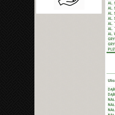
AL.
AL.
AL.
AL.
AL.
AL.
AL.
GR
GR
PLE
Ulic
DĄB
DĄB
NA
NA
NA
NA