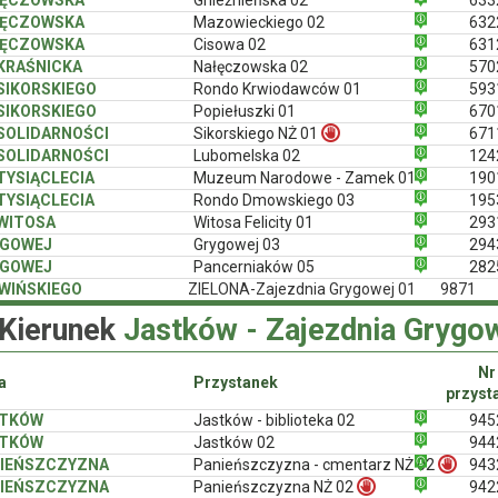
ŁĘCZOWSKA
Mazowieckiego 02
632
ŁĘCZOWSKA
Cisowa 02
631
 KRAŚNICKA
Nałęczowska 02
570
 SIKORSKIEGO
Rondo Krwiodawców 01
593
 SIKORSKIEGO
Popiełuszki 01
670
 SOLIDARNOŚCI
Sikorskiego NŻ 01
671
 SOLIDARNOŚCI
Lubomelska 02
124
 TYSIĄCLECIA
Muzeum Narodowe - Zamek 01
190
 TYSIĄCLECIA
Rondo Dmowskiego 03
195
 WITOSA
Witosa Felicity 01
293
YGOWEJ
Grygowej 03
294
YGOWEJ
Pancerniaków 05
282
WIŃSKIEGO
ZIELONA-Zajezdnia Grygowej 01
9871
Kierunek
Jastków - Zajezdnia Grygo
Nr
a
Przystanek
przyst
STKÓW
Jastków - biblioteka 02
945
STKÓW
Jastków 02
944
IEŃSZCZYZNA
Panieńszczyzna - cmentarz NŻ 02
943
IEŃSZCZYZNA
Panieńszczyzna NŻ 02
942