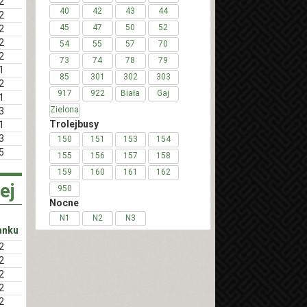
2
40
42
43
44
2
45
47
50
52
2
2
54
55
57
70
2
73
74
78
79
1
85
301
302
303
2
917
922
Biała
Gaj
1
Zielona
3
Trolejbusy
1
3
150
151
153
154
5
155
156
157
158
159
160
161
162
ej
950
Nocne
N1
N2
N3
anku
2
2
2
2
2