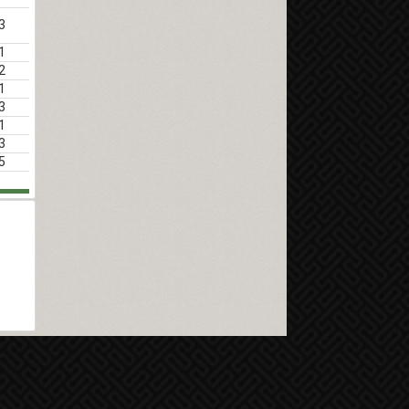
3
1
2
1
3
1
3
5