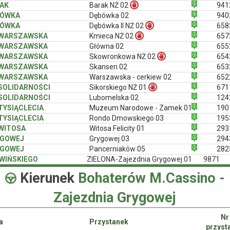
AK
Barak NŻ 02
941
BÓWKA
Dębówka 02
940
BÓWKA
Dębówka II NŻ 02
658
 WARSZAWSKA
Kmieca NŻ 02
657
 WARSZAWSKA
Główna 02
655
 WARSZAWSKA
Skowronkowa NŻ 02
654
 WARSZAWSKA
Skansen 02
653
 WARSZAWSKA
Warszawska - cerkiew 02
652
 SOLIDARNOŚCI
Sikorskiego NŻ 01
671
 SOLIDARNOŚCI
Lubomelska 02
124
 TYSIĄCLECIA
Muzeum Narodowe - Zamek 01
190
 TYSIĄCLECIA
Rondo Dmowskiego 03
195
 WITOSA
Witosa Felicity 01
293
YGOWEJ
Grygowej 03
294
YGOWEJ
Pancerniaków 05
282
WIŃSKIEGO
ZIELONA-Zajezdnia Grygowej 01
9871
Kierunek
Bohaterów M.Cassino -
Zajezdnia Grygowej
Nr
a
Przystanek
przyst