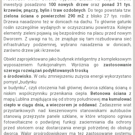
inwestycji posadzono
100 nowych drzew
oraz
ponad 31 tys.
krzewów, pnączy, bylin i traw ozdobnych
. Do tego powstała tzw.
zielona ściana o powierzchni 290 m2
z blisko 27 tys. roślin.
Drzewa nasadzono też w donicach na dachu. To głównie gatunki
roślin szczególnie wydajnych w oczyszczaniu powietrza. Kolejne
elementy zieleni pojawią się bezpośrednio na placu przed nowym
Dworcem. Z uwagi na to, że znajduje się tam rozbudowana sieć
infrastruktury podziemnej, wybrano nasadzenia w donicach,
zarówno drzew jak i krzewów.
Obiekt zaprojektowano jako budynek inteligentny z kompleksowym
wyposażeniem funkcjonalnym. Wyróżnia go
zastosowanie
szeregu rozwiązań podyktowanych troską
o środowisko.
W celu zmniejszeniu zużycia energii wykorzystano
pomysł „budynku
w budynku”, czyli otoczenia hali głównej dworca szklaną ścianą o
niskim współczynniku przenikania ciepła.
Betonowa ściana
z
mapą Lublina znajdująca się od strony południowej
ma kumulować
ciepło w ciągu dnia,
a wieczorem je oddawać
. Zadaszenie wiat
przystankowych nad kieszeniowymi stanowiskami autobusów
stanowią przejrzyste panele szklane, w które wtopiono ogniwa
fotowoltaiczne o podwójnej funkcji: zaciemniania dla ochrony
przed słońcem oraz dostarczania energii potrzebnej do obsługi
dworca. Walor prośrodowiskowy ma też zastosowanie systemu