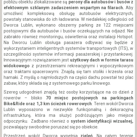
pobliżu obiektu zlokalizowane są
perony dla autobusów i busów z
efektownym szklanym zadaszeniem wspartym na filarach.
Aby
umożliwić kompleksową obsługę autobusów elektrycznych,
powstały stanowiska do ich ładowania. W niedalekiej odległości od
Dworca Lublin, wykonano obszerny parking ze 122 miejscami
postojowymi dla autobusów i busów oczekujących na odjazd. Nie
zabrakło również monitoringu, oświetlenia oraz instalacji Hotspot.
Na Dworcu Lublin obsługa pasażera odbywać się będzie z
wykorzystaniem inteligentnych systemów transportowych (ITS), w
szczególności systemów informacji pasażerskiej i przystankowej.
Innowacyjnym rozwiązaniem jest
użytkowy dach w formie tarasu
widokowego
z przestrzeniami rekreacyjnymi i wypoczynkowym
oraz traktami spacerowymi. Znajdą się tam stoliki i krzesła oraz
hamaki. Z myślą o najmłodszych na części dachu powstał też plac
zabaw, który składa się z systemowego parku linowego.
Szereg udogodnień znajdą też osoby korzystające na co dzień z
rowerów – blisko
70 miejsc postojowych na parkingach
Bike&Ride oraz 1,3 km ścieżek rowerowych
. Teren wokół Dworca
Lublin wyposażono w niezwykle funkcjonalną i dekoracyjną
infrastrukturę, która ma służyć podróżującym jako miejsce
odpoczynku. Zadbano również o
system identyfikacji wizualnej,
pozwalający swobodnie poruszać się po obiekcie.
Przestrzeń wokół Dworca wypełnia
zieleń.
Na całym terenie