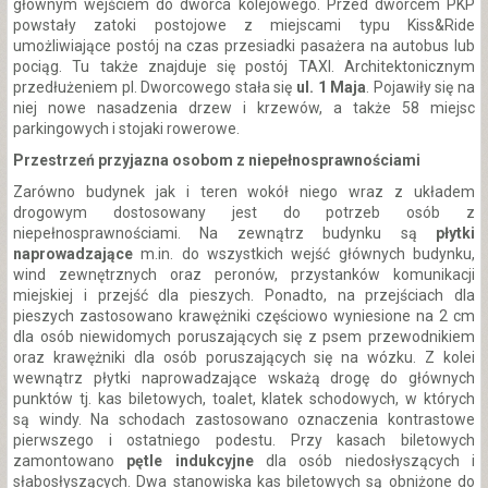
głównym wejściem do dworca kolejowego. Przed dworcem PKP
powstały zatoki postojowe z miejscami typu Kiss&Ride
umożliwiające postój na czas przesiadki pasażera na autobus lub
pociąg. Tu także znajduje się postój TAXI. Architektonicznym
przedłużeniem pl. Dworcowego stała się
ul. 1 Maja
. Pojawiły się na
niej nowe nasadzenia drzew i krzewów, a także 58 miejsc
parkingowych i stojaki rowerowe.
Przestrzeń przyjazna osobom z niepełnosprawnościami
Zarówno budynek jak i teren wokół niego wraz z układem
drogowym dostosowany jest do potrzeb osób z
niepełnosprawnościami. Na zewnątrz budynku są
płytki
naprowadzające
m.in. do wszystkich wejść głównych budynku,
wind zewnętrznych oraz peronów, przystanków komunikacji
miejskiej i przejść dla pieszych. Ponadto, na przejściach dla
pieszych zastosowano krawężniki częściowo wyniesione na 2 cm
dla osób niewidomych poruszających się z psem przewodnikiem
oraz krawężniki dla osób poruszających się na wózku. Z kolei
wewnątrz płytki naprowadzające wskażą drogę do głównych
punktów tj. kas biletowych, toalet, klatek schodowych, w których
są windy. Na schodach zastosowano oznaczenia kontrastowe
pierwszego i ostatniego podestu. Przy kasach biletowych
zamontowano
pętle indukcyjne
dla osób niedosłyszących i
słabosłyszących. Dwa stanowiska kas biletowych są obniżone do