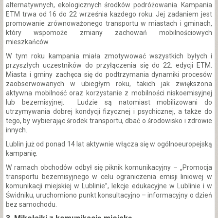
alternatywnych, ekologicznych środków podróżowania. Kampania
ETM trwa od 16 do 22 września każdego roku. Jej zadaniem jest
promowanie zrównoważonego transportu w miastach i gminach,
który wspomoże zmiany zachowań mobilnościowych
mieszkańców.
W tym roku kampania miała zmotywować wszystkich byłych i
przyszłych uczestników do przyłączenia się do 22. edycji ETM.
Miasta i gminy zachęca się do podtrzymania dynamiki procesów
zaobserwowanych w ubiegłym roku, takich jak zwiększona
aktywna mobilność oraz korzystanie z mobilności niskoemisyjnej
lub bezemisyjnej. Ludzie są natomiast mobilizowani do
utrzymywania dobrej kondycji fizycznej i psychicznej, a także do
tego, by wybierając środek transportu, dbać o środowisko i zdrowie
innych.
Lublin już od ponad 14 lat aktywnie włącza się w ogólnoeuropejską
kampanię.
W ramach obchodów odbył się piknik komunikacyjny – „Promocja
transportu bezemisyjnego w celu ograniczenia emisji liniowej w
komunikacji miejskiej w Lublinie”, lekcje edukacyjne w Lublinie i w
Świdniku, uruchomiono punkt konsultacyjno – informacyjny o dzień
bez samochodu.