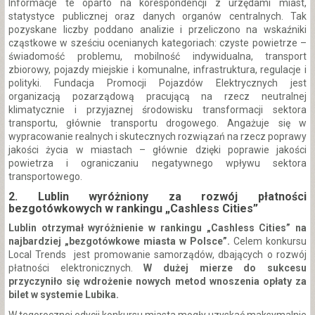
Informacje te oparto na korespondencji z urzędami miast,
statystyce publicznej oraz danych organów centralnych. Tak
pozyskane liczby poddano analizie i przeliczono na wskaźniki
cząstkowe w sześciu ocenianych kategoriach: czyste powietrze –
świadomość problemu, mobilność indywidualna, transport
zbiorowy, pojazdy miejskie i komunalne, infrastruktura, regulacje i
polityki. Fundacja Promocji Pojazdów Elektrycznych jest
organizacją pozarządową pracującą na rzecz neutralnej
klimatycznie i przyjaznej środowisku transformacji sektora
transportu, głównie transportu drogowego. Angażuje się w
wypracowanie realnych i skutecznych rozwiązań na rzecz poprawy
jakości życia w miastach – głównie dzięki poprawie jakości
powietrza i ograniczaniu negatywnego wpływu sektora
transportowego.
2. Lublin wyróżniony za rozwój płatności
bezgotówkowych w rankingu „Cashless Cities”
Lublin otrzymał wyróżnienie w rankingu „Cashless Cities” na
najbardziej „bezgotówkowe miasta w Polsce”.
Celem konkursu
Local Trends jest promowanie samorządów, dbających o rozwój
płatności elektronicznych.
W dużej mierze do sukcesu
przyczyniło się wdrożenie nowych metod wnoszenia opłaty za
bilet w systemie Lubika.