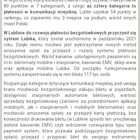
W tegorocznej edycji konkursu miasta mogły uzyskać maksymalnie
80 punktów w 7 kategoriach, z czego
aż cztery kategorie to
płatności w komunikacji miejskiej.
Lublin uzyskał 54 punkty w
rankingu, co zapewniło mu 3 miejsce na podium, wśród innych
miast Polski.
W Lublinie do rozwoju płatności bezgotówkowych przyczynił się
system Lubika,
który został uruchomiony w październiku 2021
roku. Dzięki niemu możliwe jest wykorzystanie nowych metod
wnoszenia opłat za przejazd i rozwój systemu płatności
bezgotówkowych. Wśród kanałów udostępnionych pasażerom są
m.in. biletomaty mobilne i stacjonarne, kasowniki EMV, sklep www
oraz aplikacja mobilna Lubika. Od początku funkcjonowania
systemu zarejestrowało się w nim blisko 117 tys. osób.
Rozpatrując kategorie dotyczące komunikacji miejskiej, pod uwagę
brano możliwość bezgotówkowego zakupu biletu w pojazdach,
dostępność stacjonarnych automatów biletowych, wartość
sprzedaży bezgotówkowej (zarówno za pośrednictwem aplikacji
mobilnych, jak i stacjonarnych i mobilnych biletomatów) oraz
możliwość wnoszenia opłaty za przejazd kartą płatniczą, bez
konieczności drukowania biletu (w Lublinie sposób ten umożliwiają
zielone kasowniki EMV) czyli wdrożenie rozwiązania typu open
payment system, które pozwala podróżującym bezgotówkowo
opłacić przejazd i przypisać bilet do swojego instrumentu