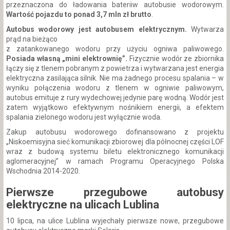
przeznaczona do ładowania bateriiw autobusie wodorowym.
Wartość pojazdu to ponad
3,7 mln zł brutto
.
Autobus wodorowy jest autobusem elektrycznym.
Wytwarza
prąd na bieżąco
z zatankowanego wodoru przy użyciu ogniwa paliwowego.
Posiada własną „mini elektrownię”.
Fizycznie wodór ze zbiornika
łączy się z tlenem pobranym z powietrza i wytwarzana jest energia
elektryczna zasilająca silnik. Nie ma żadnego procesu spalania – w
wyniku połączenia wodoru z tlenem w ogniwie paliwowym,
autobus emituje z rury wydechowej jedynie parę wodną. Wodór jest
zatem wyjątkowo efektywnym nośnikiem energii, a efektem
spalania zielonego wodoru jest wyłącznie woda.
Zakup autobusu wodorowego dofinansowano z projektu
„Niskoemisyjna sieć komunikacji zbiorowej dla północnej części LOF
wraz z budową systemu biletu elektronicznego komunikacji
aglomeracyjnej” w ramach Programu Operacyjnego Polska
Wschodnia 2014-2020.
Pierwsze przegubowe autobusy
elektryczne na ulicach Lublina
10 lipca, na ulice Lublina wyjechały pierwsze nowe, przegubowe