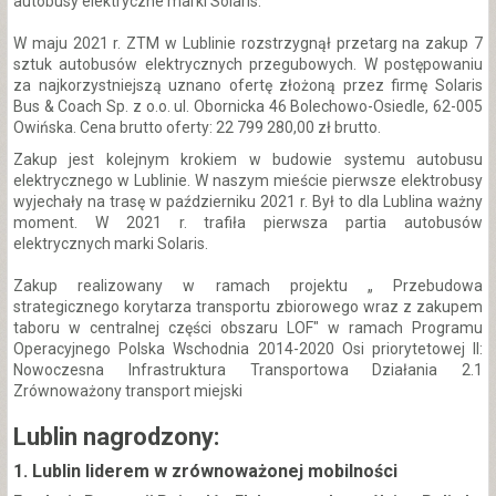
autobusy elektryczne marki Solaris.
W maju 2021 r. ZTM w Lublinie rozstrzygnął przetarg na zakup 7
sztuk autobusów elektrycznych przegubowych. W postępowaniu
za najkorzystniejszą uznano ofertę złożoną przez firmę Solaris
Bus & Coach Sp. z o.o. ul. Obornicka 46 Bolechowo-Osiedle, 62-005
Owińska. Cena brutto oferty: 22 799 280,00 zł brutto.
Zakup jest kolejnym krokiem w budowie systemu autobusu
elektrycznego w Lublinie. W naszym mieście pierwsze elektrobusy
wyjechały na trasę w październiku 2021 r. Był to dla Lublina ważny
moment. W 2021 r. trafiła pierwsza partia autobusów
elektrycznych marki Solaris.
Zakup realizowany w ramach projektu „ Przebudowa
strategicznego korytarza transportu zbiorowego wraz z zakupem
taboru w centralnej części obszaru LOF" w ramach Programu
Operacyjnego Polska Wschodnia 2014-2020 Osi priorytetowej II:
Nowoczesna Infrastruktura Transportowa Działania 2.1
Zrównoważony transport miejski
Lublin nagrodzony:
1. Lublin liderem w zrównoważonej mobilności