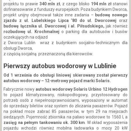
projektu to prawie
340 mln zł
, z czego blisko
194 mln zł
stanowi
dofinansowanie z funduszy europejskich. Poza budynkiem Dworca,
projekt unijny obejmował także inne zadania –
budowę nowego
zjazdu z ul. Lubelskiego Lipca ‘80 do ul. Dworcowej
oraz
budowę łącznika ul. Dworcowej i al. Piłsudskiego,
jak również
rozbudowę ul. Krochmalnej
o parking dla autobusów i busów
oczekujących na odjazd
z Dworca Lublin wraz z budynkiem socjalno-technicznym dla
obsługi Dworca,
z częścią socjalną przeznaczoną dla kierowców.
Pierwszy autobus wodorowy w Lublinie
Od 1 września do obsługi liniowej skierowany został pierwszy
autobus wodorowy – 12-metrowy pojazd marki Solaris.
Fabrycznie nowy
autobus wodorowy Solaris Urbino 12 Hydrogen
to pojazd klimatyzowany, niskopodłogowy, przystosowany do
potrzeb osób z niepełnosprawnościami, wyposażony w automat
do sprzedaży biletów oraz system do zliczania pasażerów. Pojazd
na pokład może zabrać 85 pasażerów, w tym 29 na miejscach
siedzących. Pojemność zbiornika na paliwo wodorowe to 1560 l, a
zasięg na pełnym tankowaniu ok. 300 km
. W skład wyposażenia
pojazdu wchodzi również mobilna ładowarka o mocy 20 kW