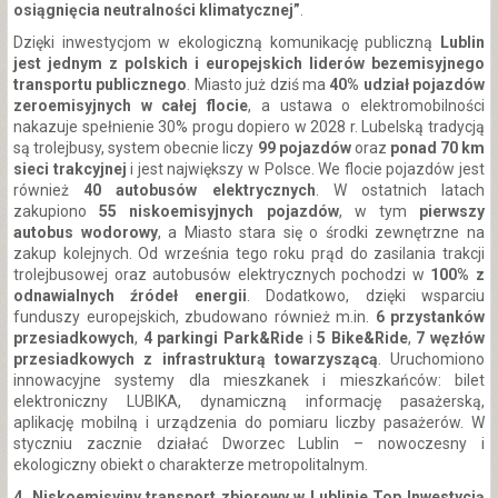
osiągnięcia neutralności klimatycznej”
.
Dzięki inwestycjom w ekologiczną komunikację publiczną
Lublin
jest jednym z polskich i europejskich liderów bezemisyjnego
transportu publicznego
. Miasto już dziś ma
40% udział pojazdów
zeroemisyjnych w całej flocie
, a ustawa o elektromobilności
nakazuje spełnienie 30% progu dopiero w 2028 r. Lubelską tradycją
są trolejbusy, system obecnie liczy
99 pojazdów
oraz
ponad 70 km
sieci trakcyjnej
i jest największy w Polsce. We flocie pojazdów jest
również
40 autobusów elektrycznych
. W ostatnich latach
zakupiono
55 niskoemisyjnych pojazdów
, w tym
pierwszy
autobus wodorowy
, a Miasto stara się o środki zewnętrzne na
zakup kolejnych. Od września tego roku prąd do zasilania trakcji
trolejbusowej oraz autobusów elektrycznych pochodzi w
100% z
odnawialnych źródeł energii
. Dodatkowo, dzięki wsparciu
funduszy europejskich, zbudowano również m.in.
6 przystanków
przesiadkowych
,
4 parkingi Park&Ride
i
5 Bike&Ride
,
7 węzłów
przesiadkowych z infrastrukturą towarzyszącą
. Uruchomiono
innowacyjne systemy dla mieszkanek i mieszkańców: bilet
elektroniczny LUBIKA, dynamiczną informację pasażerską,
aplikację mobilną i urządzenia do pomiaru liczby pasażerów. W
styczniu zacznie działać Dworzec Lublin – nowoczesny i
ekologiczny obiekt o charakterze metropolitalnym.
4. Niskoemisyjny transport zbiorowy w Lublinie Top Inwestycją