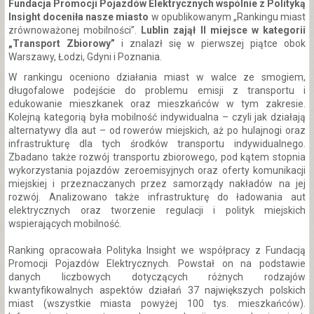
Fundacja Promocji Pojazdów Elektrycznych wspólnie z Polityką
Insight doceniła nasze miasto
w opublikowanym „Rankingu miast
zrównoważonej mobilności”.
Lublin zajął II miejsce w kategorii
„Transport Zbiorowy”
i znalazł się w pierwszej piątce obok
Warszawy, Łodzi, Gdyni i Poznania.
W rankingu oceniono działania miast w walce ze smogiem,
długofalowe podejście do problemu emisji z transportu i
edukowanie mieszkanek oraz mieszkańców w tym zakresie.
Kolejną kategorią była mobilność indywidualna – czyli jak działają
alternatywy dla aut – od rowerów miejskich, aż po hulajnogi oraz
infrastrukturę dla tych środków transportu indywidualnego.
Zbadano także rozwój transportu zbiorowego, pod kątem stopnia
wykorzystania pojazdów zeroemisyjnych oraz oferty komunikacji
miejskiej i przeznaczanych przez samorządy nakładów na jej
rozwój. Analizowano także infrastrukturę do ładowania aut
elektrycznych oraz tworzenie regulacji i polityk miejskich
wspierających mobilność.
Ranking opracowała Polityka Insight we współpracy z Fundacją
Promocji Pojazdów Elektrycznych. Powstał on na podstawie
danych liczbowych dotyczących różnych rodzajów
kwantyfikowalnych aspektów działań 37 największych polskich
miast (wszystkie miasta powyżej 100 tys. mieszkańców).