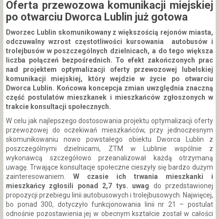
Oferta przewozowa komunikacji miejskiej
po otwarciu Dworca Lublin już gotowa
Dworzec Lublin skomunikowany z większością rejonów miasta,
odczuwalny wzrost częstotliwości kursowania autobusów i
trolejbusów w poszczególnych dzielnicach, a do tego większa
liczba połączeń bezpośrednich. To efekt zakończonych prac
nad projektem optymalizacji oferty przewozowej lubelskiej
komunikacji miejskiej, który wejdzie w życie po otwarciu
Dworca Lublin. Końcowa koncepcja zmian uwzględnia znaczną
część postulatów mieszkanek i mieszkańców zgłoszonych w
trakcie konsultacji społecznych.
W celu jak najlepszego dostosowania projektu optymalizacji oferty
przewozowej do oczekiwań mieszkańców, przy jednoczesnym
skomunikowaniu nowo powstałego obiektu Dworca Lublin z
poszczególnymi dzielnicami, ZTM w Lublinie wspólnie z
wykonawcą szczegółowo przeanalizował każdą otrzymaną
uwagę. Trwające konsultacje społeczne cieszyły się bardzo dużym
zainteresowaniem.
W czasie ich trwania mieszkanki i
mieszkańcy zgłosili ponad 2,7 tys. uwag
do przedstawionej
propozycji przebiegu linii autobusowych i trolejbusowych. Najwięcej,
bo ponad 300, dotyczyło funkcjonowania linii nr 21 – postulat
odnośnie pozostawienia jej w obecnym kształcie został w całości