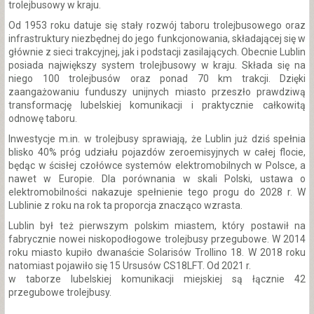
trolejbusowy w kraju.
Od 1953 roku datuje się stały rozwój taboru trolejbusowego oraz
infrastruktury niezbędnej do jego funkcjonowania, składającej się w
głównie z sieci trakcyjnej, jak i podstacji zasilających. Obecnie Lublin
posiada największy system trolejbusowy w kraju. Składa się na
niego 100 trolejbusów oraz ponad 70 km trakcji. Dzięki
zaangażowaniu funduszy unijnych miasto przeszło prawdziwą
transformację lubelskiej komunikacji i praktycznie całkowitą
odnowę taboru.
Inwestycje m.in. w trolejbusy sprawiają, że Lublin już dziś spełnia
blisko 40% próg udziału pojazdów zeroemisyjnych w całej flocie,
będąc w ścisłej czołówce systemów elektromobilnych w Polsce, a
nawet w Europie. Dla porównania w skali Polski, ustawa o
elektromobilności nakazuje spełnienie tego progu do 2028 r. W
Lublinie z roku na rok ta proporcja znacząco wzrasta.
Lublin był też pierwszym polskim miastem, który postawił na
fabrycznie nowei niskopodłogowe trolejbusy przegubowe. W 2014
roku miasto kupiło dwanaście Solarisów Trollino 18. W 2018 roku
natomiast pojawiło się 15 Ursusów CS18LFT. Od 2021 r.
w taborze lubelskiej komunikacji miejskiej są łącznie 42
przegubowe trolejbusy.