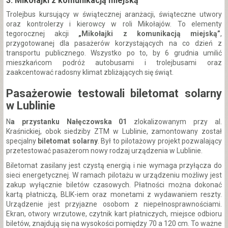
3. Mikołajki z komunikacją miejską
Trolejbus kursujący w świątecznej aranżacji, świąteczne utwory
oraz kontrolerzy i kierowcy w roli Mikołajów. To elementy
tegorocznej akcji
„Mikołajki z komunikacją miejską”
,
przygotowanej dla pasażerów korzystających na co dzień z
transportu publicznego. Wszystko po to, by 6 grudnia umilić
mieszkańcom podróż autobusami i trolejbusami oraz
zaakcentować radosny klimat zbliżających się świąt.
Pasażerowie testowali biletomat solarny
w Lublinie
N
a przystanku Nałęczowska 01
zlokalizowanym przy al.
Kraśnickiej, obok siedziby ZTM w Lublinie, zamontowany został
specjalny
biletomat solarny
. Był to pilotażowy projekt pozwalający
przetestować pasażerom nowy rodzaj urządzenia w Lublinie.
Biletomat zasilany jest czystą energią i nie wymaga przyłącza do
sieci energetycznej. W ramach pilotażu w urządzeniu możliwy jest
zakup wyłącznie biletów czasowych. Płatności można dokonać
kartą płatniczą, BLIK-iem oraz monetami z wydawaniem reszty.
Urządzenie jest przyjazne osobom z niepełnosprawnościami.
Ekran, otwory wrzutowe, czytnik kart płatniczych, miejsce odbioru
biletów, znajdują się na wysokości pomiędzy 70 a 120 cm. To ważne