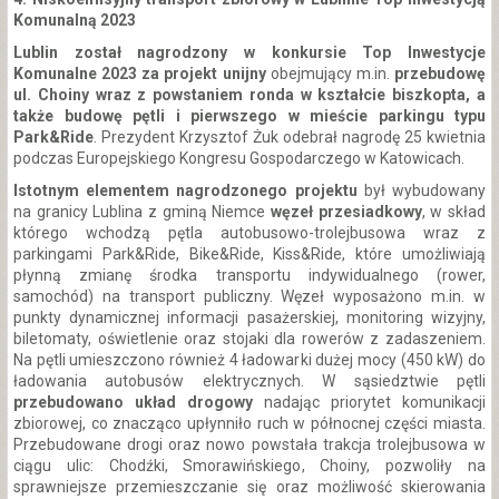
Komunalną 2023
Lublin został nagrodzony w konkursie Top Inwestycje
Komunalne 2023 za projekt unijny
obejmujący m.in.
przebudowę
ul. Choiny wraz z powstaniem ronda w kształcie biszkopta, a
także budowę pętli i pierwszego w mieście parkingu typu
Park&Ride
. Prezydent Krzysztof Żuk odebrał nagrodę 25 kwietnia
podczas Europejskiego Kongresu Gospodarczego w Katowicach.
Istotnym elementem nagrodzonego projektu
był wybudowany
na granicy Lublina z gminą Niemce
węzeł przesiadkowy
, w skład
którego wchodzą pętla autobusowo-trolejbusowa wraz z
parkingami Park&Ride, Bike&Ride, Kiss&Ride, które umożliwiają
płynną zmianę środka transportu indywidualnego (rower,
samochód) na transport publiczny. Węzeł wyposażono m.in. w
punkty dynamicznej informacji pasażerskiej, monitoring wizyjny,
biletomaty, oświetlenie oraz stojaki dla rowerów z zadaszeniem.
Na pętli umieszczono również 4 ładowarki dużej mocy (450 kW) do
ładowania autobusów elektrycznych. W sąsiedztwie pętli
przebudowano układ drogowy
nadając priorytet komunikacji
zbiorowej, co znacząco upłynniło ruch w północnej części miasta.
Przebudowane drogi oraz nowo powstała trakcja trolejbusowa w
ciągu ulic: Chodźki, Smorawińskiego, Choiny, pozwoliły na
sprawniejsze przemieszczanie się oraz możliwość skierowania