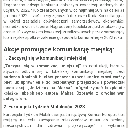
Tegoroczna edycja konkursu dotyczyła inwestycji oddanych do
użytku w 2022 r. lub zrealizowanych w co najmniej 50% na dzień 31
grudnia 2022 r., zaś oceny zgłoszeń dokonała Rada Konsultacyjna,
w której zasiadają doświadczeni samorządowcy, ekonomiści,
menedżerowie i eksperci. Nagrodzony lubelski projekt znalazł się w
gronie 10 zwycięskich inwestycji zrealizowanych przez samorządy
lub miejskie spółki w zakresie gospodarki komunalnej w 2022 roku.
Akcje promujące komunikację miejską:
1. Zaczytaj się w komunikacji miejskiej
„Zaczytaj się w komunikacji miejskiej”
to tytuł akcji, która w
styczniu odbyła się w lubelskiej komunikacji miejskiej. Jeśli
podczas kontroli biletów pasażer okazał kontrolerowi ważny
bilet lub uprawnienie do bezpłatnych przejazdów i powiedział
hasło akcji „Jedziemy na Maksa” mógłotrzymać bezpłatnie
książkę lubelskiego autora Maksa Czornyja z oryginalnym
autografem.
2. Europejski Tydzień Mobilności 2023
Europejski Tydzień Mobilności jest inicjatywą Komisji Europejskiej,
mającą na celu zachęcenie mieszkańców miast do zmiany
niekorzystnych dla zdrowia przyzwyczajeń i wybrania