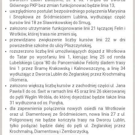
Głównego PKP bez zmian funkcjonować będzie linia 13,
uwzględniono postulat bezpośredniego połączenia Marysina
i Snopkowa ze Śródmieściem Lublina, wydłużając część
kursów linii 18 ze Sławinkowskiej do Smug,
założono utrzymanie funkcjonowanie linii 21 łączącej Felin i
Wrotków, której trasa nie zmieni się,
przewidziano zwiększenie liczby kursów linii 22 w dni
powszednie szkolne do ulicy Pliszczyńskiej,
rozszerzono liczbę linii umożliwiających dojazd z Wrotkowa
do Tatar po wycofaniu linii 1, kierując linię 25 od ronda
Lubelskiego Lipca ’80 do Pancerniaków Felicity śladem trasy
linii 1 przez Bramę Krakowską i Kalinowszczynę, a linię 34
wydłużając z Dworca Lublin do Żeglarskiej przez Krochmalną
i Romera,
założono większą liczbę kursów z zachodniej części ul. Jana
Pawła II do os. Świt w ramach linii 45 oraz linii 26 skierowanej
do pętli Węglin Wróbla, do której dojeżdżać będzie także linia
31 wydłużona od os. Poręba,
dla zapewnienia połączenia nowych osiedli na Wrotkowie
oraz ul. Diamentowej ze Śródmieściem, nowa linia 27 z ul.
Poligonowej nie będzie kończyła trasy na Dworcu Lublin,
tylko podążać będzie dalej do pętli ul. Żeglarskiej przez
Krochmalną, Diamentową i Zemborzycką,