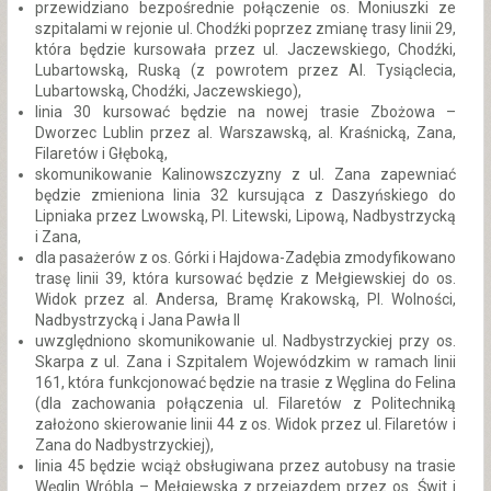
przewidziano bezpośrednie połączenie os. Moniuszki ze
szpitalami w rejonie ul. Chodźki poprzez zmianę trasy linii 29,
która będzie kursowała przez ul. Jaczewskiego, Chodźki,
Lubartowską, Ruską (z powrotem przez Al. Tysiąclecia,
Lubartowską, Chodźki, Jaczewskiego),
linia 30 kursować będzie na nowej trasie Zbożowa –
Dworzec Lublin przez al. Warszawską, al. Kraśnicką, Zana,
Filaretów i Głęboką,
skomunikowanie Kalinowszczyzny z ul. Zana zapewniać
będzie zmieniona linia 32 kursująca z Daszyńskiego do
Lipniaka przez Lwowską, Pl. Litewski, Lipową, Nadbystrzycką
i Zana,
dla pasażerów z os. Górki i Hajdowa-Zadębia zmodyfikowano
trasę linii 39, która kursować będzie z Mełgiewskiej do os.
Widok przez al. Andersa, Bramę Krakowską, Pl. Wolności,
Nadbystrzycką i Jana Pawła II
uwzględniono skomunikowanie ul. Nadbystrzyckiej przy os.
Skarpa z ul. Zana i Szpitalem Wojewódzkim w ramach linii
161, która funkcjonować będzie na trasie z Węglina do Felina
(dla zachowania połączenia ul. Filaretów z Politechniką
założono skierowanie linii 44 z os. Widok przez ul. Filaretów i
Zana do Nadbystrzyckiej),
linia 45 będzie wciąż obsługiwana przez autobusy na trasie
Węglin Wróbla – Mełgiewska z przejazdem przez os. Świt i