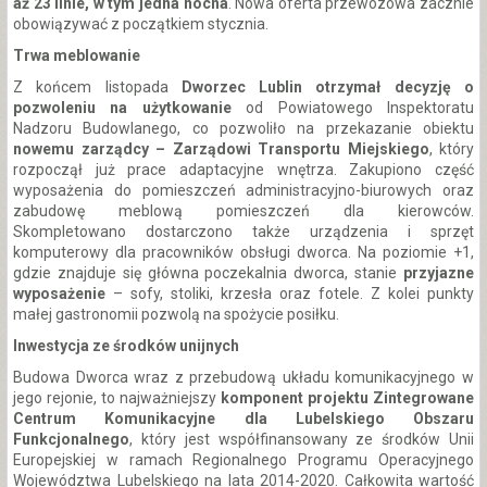
aż 23 linie, w tym jedna nocna
. Nowa oferta przewozowa zacznie
obowiązywać z początkiem stycznia.
Trwa meblowanie
Z końcem listopada
Dworzec Lublin otrzymał decyzję o
pozwoleniu na użytkowanie
od Powiatowego Inspektoratu
Nadzoru Budowlanego, co pozwoliło na przekazanie obiektu
nowemu zarządcy – Zarządowi Transportu Miejskiego
, który
rozpoczął już prace adaptacyjne wnętrza. Zakupiono część
wyposażenia do pomieszczeń administracyjno-biurowych oraz
zabudowę meblową pomieszczeń dla kierowców.
Skompletowano dostarczono także urządzenia i sprzęt
komputerowy dla pracowników obsługi dworca. Na poziomie +1,
gdzie znajduje się główna poczekalnia dworca, stanie
przyjazne
wyposażenie
– sofy, stoliki, krzesła oraz fotele. Z kolei punkty
małej gastronomii pozwolą na spożycie posiłku.
Inwestycja ze środków unijnych
Budowa Dworca wraz z przebudową układu komunikacyjnego w
jego rejonie, to najważniejszy
komponent projektu Zintegrowane
Centrum Komunikacyjne dla Lubelskiego Obszaru
Funkcjonalnego
, który jest współfinansowany ze środków Unii
Europejskiej w ramach Regionalnego Programu Operacyjnego
Województwa Lubelskiego na lata 2014-2020. Całkowita wartość