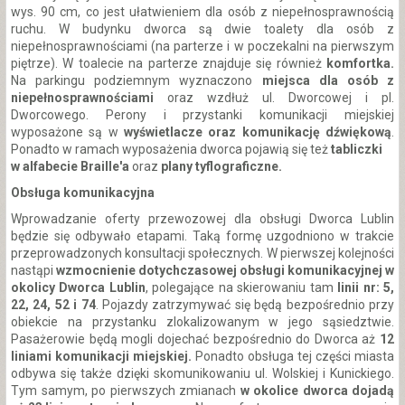
wys. 90 cm, co jest ułatwieniem dla osób z niepełnosprawnością
ruchu. W budynku dworca są dwie toalety dla osób z
niepełnosprawnościami (na parterze i w poczekalni na pierwszym
piętrze). W toalecie na parterze znajduje się również
komfortka.
Na parkingu podziemnym wyznaczono
miejsca dla osób z
niepełnosprawnościami
oraz wzdłuż ul. Dworcowej i pl.
Dworcowego. Perony i przystanki komunikacji miejskiej
wyposażone są w
wyświetlacze oraz komunikację dźwiękową
.
Ponadto w ramach wyposażenia dworca pojawią się też
tabliczki
w alfabecie Braille'a
oraz
plany tyflograficzne.
Obsługa komunikacyjna
Wprowadzanie oferty przewozowej dla obsługi Dworca Lublin
będzie się odbywało etapami. Taką formę uzgodniono w trakcie
przeprowadzonych konsultacji społecznych. W pierwszej kolejności
nastąpi
wzmocnienie dotychczasowej obsługi komunikacyjnej w
okolicy Dworca Lublin
, polegające na skierowaniu tam
linii nr: 5,
22, 24, 52 i 74
. Pojazdy zatrzymywać się będą bezpośrednio przy
obiekcie na przystanku zlokalizowanym w jego sąsiedztwie.
Pasażerowie będą mogli dojechać bezpośrednio do Dworca aż
12
liniami komunikacji miejskiej.
Ponadto obsługa tej części miasta
odbywa się także dzięki skomunikowaniu ul. Wolskiej i Kunickiego.
Tym samym, po pierwszych zmianach
w okolice dworca dojadą