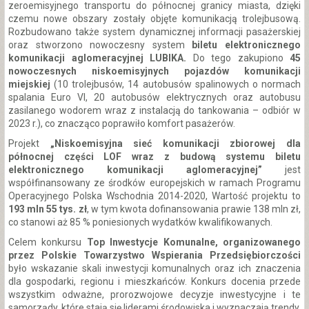
zeroemisyjnego transportu do północnej granicy miasta, dzięki
czemu nowe obszary zostały objęte komunikacją trolejbusową.
Rozbudowano także system dynamicznej informacji pasażerskiej
oraz stworzono nowoczesny system
biletu elektronicznego
komunikacji aglomeracyjnej LUBIKA.
Do tego zakupiono
45
nowoczesnych niskoemisyjnych pojazdów komunikacji
miejskiej
(10 trolejbusów, 14 autobusów spalinowych o normach
spalania Euro VI, 20 autobusów elektrycznych oraz autobusu
zasilanego wodorem wraz z instalacją do tankowania – odbiór w
2023 r.), co znacząco poprawiło komfort pasażerów.
Projekt
„Niskoemisyjna sieć komunikacji zbiorowej dla
północnej części LOF wraz z budową systemu biletu
elektronicznego komunikacji aglomeracyjnej”
jest
współfinansowany ze środków europejskich w ramach Programu
Operacyjnego Polska Wschodnia 2014-2020, Wartość projektu to
193 mln 55 tys. zł
, w tym kwota dofinansowania prawie 138 mln zł,
co stanowi aż 85 % poniesionych wydatków kwalifikowanych.
Celem konkursu
Top Inwestycje Komunalne, organizowanego
przez Polskie Towarzystwo Wspierania Przedsiębiorczości
było wskazanie skali inwestycji komunalnych oraz ich znaczenia
dla gospodarki, regionu i mieszkańców. Konkurs docenia przede
wszystkim odważne, prorozwojowe decyzje inwestycyjne i te
samorządy, które stają się liderami środowiska i wyznaczają trendy.