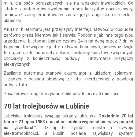
m.in. dla osób poruszających się na wózkach inwalidzkich. Co
istotne z automatów swobodnie mogą korzystać obcokrajowcy,
ponieważ zaimplementowany został język angielski, niemiecki i
ukraiński.
Atutami biletomatu jest przejrzysty interfejs, łatwość w obsłudze
zarówno przez klientów jak i serwis. Podobnie jak inne tego typu
urządzenia, biletomat będzie czynny 24 h na dobę przez 7 dni w
tygodniu. Rozwiązanie jest efektywne finansowo, ponieważ dzięki
temu, że są to automaty solarne, unikamy kosztów związanych
chociażby z koniecznością budowy i utrzymania przyłączy
elektrycznych.
Zasilanie automatu stanowi akumulator z układem solarnym.
Urządzenie posiada obudowę ze stali nierdzewnej z powłoką
antygrafritti.
Pasażerowie mogli korzystać z biletomatu przez 3 miesiące.
70 lat trolejbusów w Lublinie
Lubelskie trolejbusy świętują okrągły jubileusz.
Dokładnie 70 lat
temu – 21 lipca 1953 r. na ulice Lublina wyjechał pierwszy pojazd
na „szelkach”.
Dzisiaj to symbol miasta i rozwoju
elektromobilności, a Lublin posiada największy system