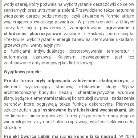
wody szarej, który pozwala na wykorzystanie deszczówki do celów
sanitarnych oraz utrzymania zieleni. Przewidziano także naturalne
wietrzenie garażu podziemnego, czyli otwarcia w formie atrium
wspierającego cyrkulację powietrza. W przestrzeniach, z których
korzystać będą pasażerowie, zaprojektowano
ogrzewanie i
chłodzenie płaszczyznowe
zasilane z kaskady pomp ciepła.
Efektywne wykorzystanie energii zapewnia sterowanie układami
grzewczymi i wentylacyjnymi
z funkcjami indywidualnego dostosowywania temperatur i
automatyką czasową. Kolejnym rozwiązaniem jest też
zastosowanie antysmogowej kostki brukowej.
Wyjątkowy projekt
Prosta forma bryły odpowiada założeniom ekologicznym
, a
element wyróżniający stanowią efektowne słupy. Wyraz
architektoniczny budynku nadają charakterystyczne ażurowe
filary, będące elementami stalowej konstrukcji dworca i zadaszenia
peronów, które odgrywają także funkcję dekoracyjną. Pierwsze
szkice rzutu słupa
inspirowane były lubelskimi wycinankami
, ale
ich linearne, nieco organiczne formy przypominać mogą pnącza
winorośli jeden z symboli Lublina i sprawiają wrażenie lekkości całej
struktury.
Projekt Dworca Lublin ma już na koncie kilka nagród.
W 2019