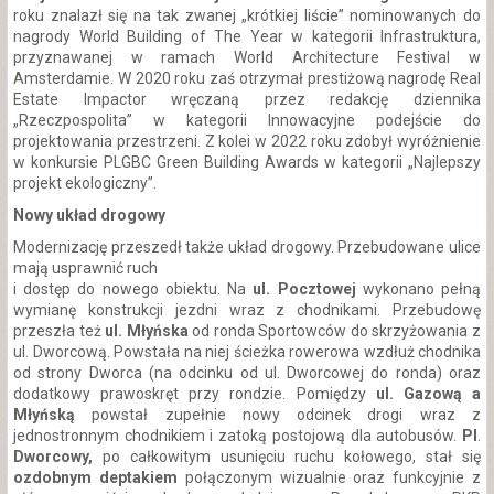
roku znalazł się na tak zwanej „krótkiej liście” nominowanych do
nagrody World Building of The Year w kategorii Infrastruktura,
przyznawanej w ramach World Architecture Festival w
Amsterdamie. W 2020 roku zaś otrzymał prestiżową nagrodę Real
Estate Impactor wręczaną przez redakcję dziennika
„Rzeczpospolita” w kategorii Innowacyjne podejście do
projektowania przestrzeni. Z kolei w 2022 roku zdobył wyróżnienie
w konkursie PLGBC Green Building Awards w kategorii „Najlepszy
projekt ekologiczny”.
Nowy układ drogowy
Modernizację przeszedł także układ drogowy. Przebudowane ulice
mają usprawnić ruch
i dostęp do nowego obiektu. Na
ul. Pocztowej
wykonano pełną
wymianę konstrukcji jezdni wraz z chodnikami. Przebudowę
przeszła też
ul. Młyńska
od ronda Sportowców do skrzyżowania z
ul. Dworcową. Powstała na niej ścieżka rowerowa wzdłuż chodnika
od strony Dworca (na odcinku od ul. Dworcowej do ronda) oraz
dodatkowy prawoskręt przy rondzie. Pomiędzy
ul. Gazową a
Młyńską
powstał zupełnie nowy odcinek drogi wraz z
jednostronnym chodnikiem i zatoką postojową dla autobusów.
Pl
.
Dworcowy,
po całkowitym usunięciu ruchu kołowego, stał się
ozdobnym deptakiem
połączonym wizualnie oraz funkcyjnie z