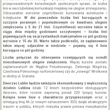
przeprowadzonych konsultacjach społecznych sprawi, że liczba
linii w sieci lubelskiej komunikacji miejskiej nie ulegnie zmniejszeniu.
Odczuwalnie wzrośnie częstotliwość kursowania autobusów i
trolejbusów.
W dni powszednie liczba linii kursujących w
szczycie porannym i popołudniowym co kwadrans ulegnie
zwiększeniu z 5 do 21 linii. Częstotliwość wzrośnie także w
ciągu dnia między godzinami szczytowymi – liczba linii
pojawiających się na przystankach maksymalnie co pół godziny
wzrośnie z 15 do 35. Warto także podkreślić, że zaplanowano
także więcej odjazdów w niedziele – pojawią się 4 linie
kursujące co pół godziny.
Liczba połączeń do intensywnie rozwijających się osiedli
mieszkaniowych ulegnie zwiększeniu.
Więcej kursów zostało
zaplanowanych do Węglina Południowego, Zielonego Wzgórza,
Czechowa Północnego na Koncertowej czy do „nowego” Wrotkowa
w okolicy ul. Granata.
Dworzec Lublin będzie należycie skomunikowany z większością
dzielnic Lublina
dzięki 12 liniom bezpośrednio obsługującym
dworzec, które rocznie zapewnią ponad 220 tysięcy kursów.
Kolejne nowe linie o charakterze przyspieszonym
wraz z
istniejącą linią 46 (z nowym oznaczeniem 303) dzięki atrakcyjnym
trasom w pobliżu, których mieszka prawie połowa mieszkańców