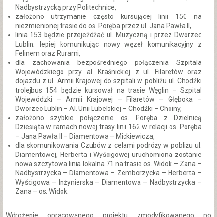
Nadbystrzycką przy Politechnice,
założono utrzymanie często kursującej linii 150 na
niezmienionej trasie do os. Poręba przez ul. Jana Pawła II,
linia 153 będzie przejeżdżać ul. Muzyczną i przez Dworzec
Lublin, lepiej komunikując nowy węzeł komunikacyjny z
Felinem oraz Rurami,
dla zachowania bezpośredniego połączenia Szpitala
Wojewódzkiego przy al. Kraśnickiej z ul. Filaretów oraz
dojazdu z ul. Armii Krajowej do szpitali w pobliżu ul. Chodźki
trolejbus 154 będzie kursował na trasie Węglin – Szpital
Wojewódzki – Armii Krajowej – Filaretów – Głęboka –
Dworzec Lublin – Al. Unii Lubelskiej – Chodźki – Choiny,
założono szybkie połączenie os. Poręba z Dzielnicą
Dziesiąta w ramach nowej trasy linii 162 w relacji os. Poręba
– Jana Pawła II – Diamentowa – Mickiewicza,
dla skomunikowania Czubów z celami podróży w pobliżu ul.
Diamentowej, Herberta i Wyścigowej uruchomiona zostanie
nowa szczytowa linia lokalna 71 na trasie os. Widok – Zana –
Nadbystrzycka – Diamentowa – Zemborzycka – Herberta –
Wyścigowa – Inżynierska – Diamentowa – Nadbystrzycka –
Zana – os. Widok.
Wdrożenie opracowanego projektu zmodyfikowanego po