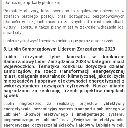
płatniczego np. karty płatniczej.
Pozostałe obszary, które oceniano to regulowane należności w
strefach płatnego postoju oraz dostępność bezgotówkowych
płatności w urzędach miasta i zależnych od miasta ośrodkach
kultury i sportu, a także plany miast w zakresie wdrażania idei
smart city.
Lublin uzyskał wyróżnienie w rankingu już po raz drugi z rzędu.
3. Lublin Samorządowym Liderem Zarządzania 2023
Lublin otrzymał tytuł laureata w konkursie
Samorządowy Lider Zarządzania 2023 w kategorii miast
wojewódzkich. Tematyka konkursu dotyczyła działań
samorządów na rzecz transformacji energetycznej
miast, osiągania neutralności klimatycznej, jakości życia
mieszkańców i poprawy efektywności energetycznej z
wykorzystaniem rozwiązań cyfrowych. Nasze miasto
nagrodzono za realizację trzech projektów miejskich
spółek.
Lublin nagrodzono za realizację projektów:
„Efektywny
energetycznie, bezemisyjny system transportu publicznego w
Lublinie"
,
„Rozwój efektywnego i inteligentnego systemu
ciepłowniczego w Lublinie”
oraz
„Zwiększenie efektywności
energetycznej oczyszczalni ścieków Hajdów w Lublinie w celu