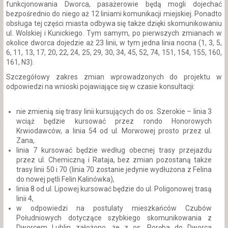
funkcjonowania Dworca, pasażerowie będą mogli dojechać
bezpośrednio do niego aż 12 liniami komunikacji miejskiej. Ponadto
obsługa tej części miasta odbywa się także dzięki skomunikowaniu
ul. Wolskiej i Kunickiego. Tym samym, po pierwszych zmianach w
okolice dworca dojedzie aż 23 linii, w tym jedna linia nocna (1, 3, 5,
6, 11, 13, 17, 20, 22, 24, 25, 29, 30, 34, 45, 52, 74, 151, 154, 155, 160,
161, N3).
Szczegółowy zakres zmian wprowadzonych do projektu w
odpowiedzi na wnioski pojawiające się w czasie konsultacji:
nie zmienią się trasy linii kursujących do os. Szerokie – linia 3
wciąż będzie kursować przez rondo Honorowych
Krwiodawców, a linia 54 od ul. Morwowej prosto przez ul.
Zana,
linia 7 kursować będzie według obecnej trasy przejazdu
przez ul. Chemiczną i Rataja, bez zmian pozostaną także
trasy linii 50 i 70 (linia 70 zostanie jedynie wydłużona z Felina
do nowej pętli Felin Kalinówka),
linia 8 od ul. Lipowej kursować będzie do ul. Poligonowej trasą
linii 4,
w odpowiedzi na postulaty mieszkańców Czubów
Południowych dotyczące szybkiego skomunikowania z
Dworcem Lublin założono, że z os. Poręba do Dworca