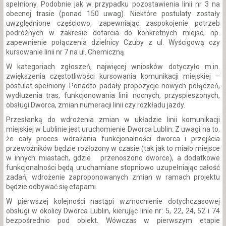
spełniony. Podobnie jak w przypadku pozostawienia linii nr 3 na
obecnej trasie (ponad 150 uwag). Niektóre postulaty zostały
uwzględnione częściowo, zapewniając zaspokojenie potrzeb
podróżnych w zakresie dotarcia do konkretnych miejsc, np.
zapewnienie połączenia dzielnicy Czuby z ul. Wyścigową czy
kursowanie linii nr 7 na ul. Chemiczną.
W kategoriach zgłoszeń, najwięcej wniosków dotyczyło m.in.
zwiększenia częstotliwości kursowania komunikacji miejskiej –
postulat spełniony. Ponadto padały propozycje nowych połączeń,
wydłużenia tras, funkcjonowania linii nocnych, przyspieszonych,
obsługi Dworca, zmian numeracji linii czy rozkładu jazdy.
Przesłanką do wdrożenia zmian w układzie linii komunikacji
miejskiej w Lublinie jest uruchomienie Dworca Lublin. Z uwagi na to,
że cały proces wdrażania funkcjonalności dworca i przejścia
przewoźników będzie rozłożony w czasie (tak jak to miało miejsce
w innych miastach, gdzie przenoszono dworce), a dodatkowe
funkcjonalności będą uruchamiane stopniowo uzupełniając całość
zadań, wdrożenie zaproponowanych zmian w ramach projektu
będzie odbywać się etapami.
W pierwszej kolejności nastąpi wzmocnienie dotychczasowej
obsługi w okolicy Dworca Lublin, kierując linie nr: 5, 22, 24, 52 i 74
bezpośrednio pod obiekt. Wówczas w pierwszym etapie