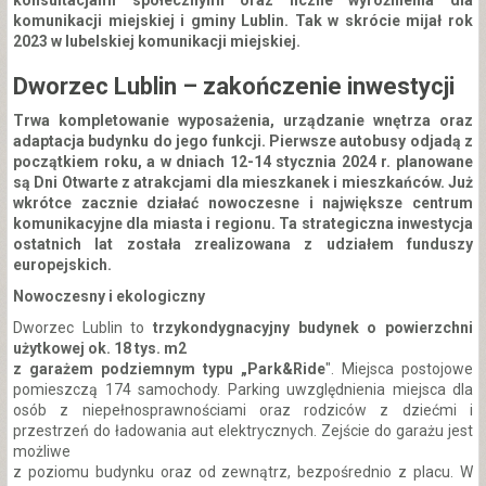
konsultacjami społecznymi oraz liczne wyróżnienia dla
komunikacji miejskiej i gminy Lublin. Tak w skrócie mijał rok
2023 w lubelskiej komunikacji miejskiej.
Dworzec Lublin – zakończenie inwestycji
Trwa kompletowanie wyposażenia, urządzanie wnętrza oraz
adaptacja budynku do jego funkcji. Pierwsze autobusy odjadą z
początkiem roku, a w dniach 12-14 stycznia 2024 r. planowane
są Dni Otwarte z atrakcjami dla mieszkanek i mieszkańców. Już
wkrótce zacznie działać nowoczesne i największe centrum
komunikacyjne dla miasta i regionu. Ta strategiczna inwestycja
ostatnich lat została zrealizowana z udziałem funduszy
europejskich.
Nowoczesny i ekologiczny
Dworzec Lublin to
trzykondygnacyjny budynek o powierzchni
użytkowej ok. 18 tys. m2
z garażem podziemnym typu „Park&Ride
". Miejsca postojowe
pomieszczą 174 samochody. Parking uwzględnienia miejsca dla
osób z niepełnosprawnościami oraz rodziców z dziećmi i
przestrzeń do ładowania aut elektrycznych. Zejście do garażu jest
możliwe
z poziomu budynku oraz od zewnątrz, bezpośrednio z placu. W