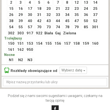
2
3
4
5
6
7
8
12
13
14
15
16
17
18
20
21
22
23
24
25
26
29
30
31
32
33
34
35
36
37
38
39
40
42
43
44
45
47
50
52
54
55
57
70
73
74
78
79
85
301
302
303
917
922
Biała
Gaj
Zielona
Trolejbusy
150
151
153
154
155
156
157
158
159
160
161
162
950
Nocne
N1
N2
N3
Wybierz datę
Rozkłady obowiązujące od
Podziel się z nami swoimi sugestiami i uwagami, czekamy na
twoją opinię