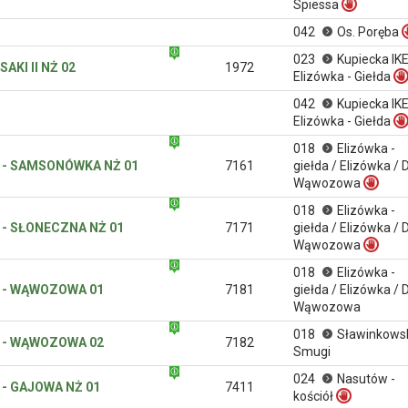
Spiessa
042
Os. Poręba
023
Kupiecka IK
AKI II NŻ 02
1972
Elizówka - Giełda
042
Kupiecka IK
Elizówka - Giełda
018
Elizówka -
 - SAMSONÓWKA NŻ 01
7161
giełda / Elizówka / 
Wąwozowa
018
Elizówka -
 - SŁONECZNA NŻ 01
7171
giełda / Elizówka / 
Wąwozowa
018
Elizówka -
 - WĄWOZOWA 01
7181
giełda / Elizówka / 
Wąwozowa
018
Sławinkows
 - WĄWOZOWA 02
7182
Smugi
024
Nasutów -
 - GAJOWA NŻ 01
7411
kościół