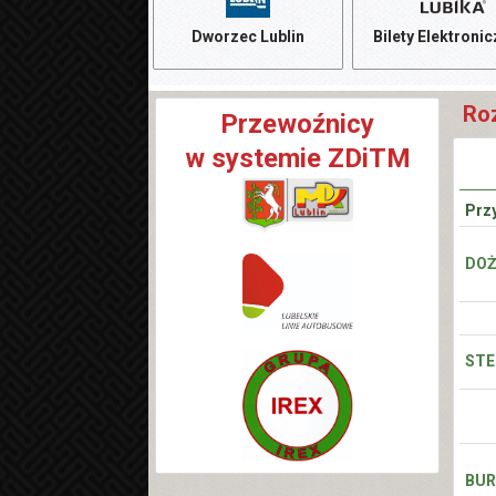
Dworzec Lublin
Bilety Elektroni
Roz
Przewoźnicy
w systemie ZDiTM
Prz
DOŻ
STE
BURS