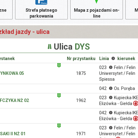
czne
Strefa płatnego
Mapa z pojazdami on-
M
parkowania
line
kład jazdy - ulica
Ulica
DYS
ystanek
Nr przystanku
Linia
kierunek
023
Felin / Felin
YNKOWA 05
1875
Uniwersytet / Felin
Spiessa
042
Os. Poręba
023
Kupiecka IK
FCZYKA NŻ 02
1962
Elizówka - Giełda
042
Kupiecka IK
Elizówka - Giełda
023
Felin / Felin
AKI II NŻ 01
1971
Uniwersytet / Felin