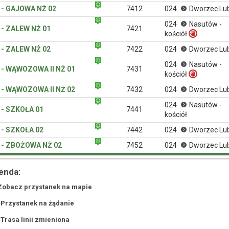
 - GAJOWA NŻ 02
7412
024
Dworzec Lub
024
Nasutów -
 - ZALEW NŻ 01
7421
kościół
 - ZALEW NŻ 02
7422
024
Dworzec Lub
024
Nasutów -
 - WĄWOZOWA II NŻ 01
7431
kościół
 - WĄWOZOWA II NŻ 02
7432
024
Dworzec Lub
024
Nasutów -
 - SZKOŁA 01
7441
kościół
 - SZKOŁA 02
7442
024
Dworzec Lub
 - ZBOŻOWA NŻ 02
7452
024
Dworzec Lub
enda:
Zobacz przystanek na mapie
 Przystanek na żądanie
 Trasa linii zmieniona