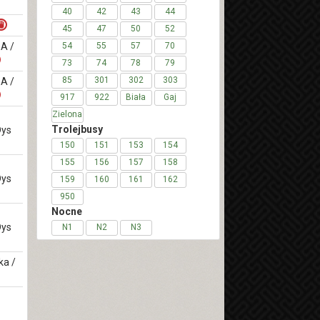
40
42
43
44
45
47
50
52
EA /
54
55
57
70
73
74
78
79
85
301
302
303
EA /
917
922
Biała
Gaj
Zielona
Trolejbusy
Dys
150
151
153
154
155
156
157
158
Dys
159
160
161
162
950
Nocne
Dys
N1
N2
N3
ka /