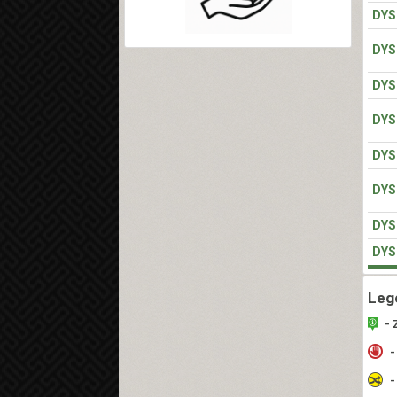
DYS
DYS
DYS
DYS
DYS
DYS
DYS
DYS
Leg
- 
-
-