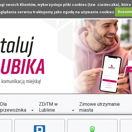
ugi swoich Klientów, wykorzystuje pliki cookies (tzw. ciasteczka), k
 na stronie Zarządu Dróg i Transportu Miejskiego w L
glądania serwisu traktujemy jako zgodę na używanie cookies
Rozum
Dla
ZDiTM w
Zimowe utrzymanie
przewoźnika
Lublinie
miasta