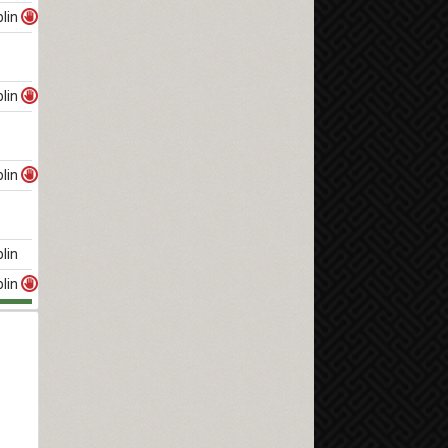
lin
lin
lin
lin
lin