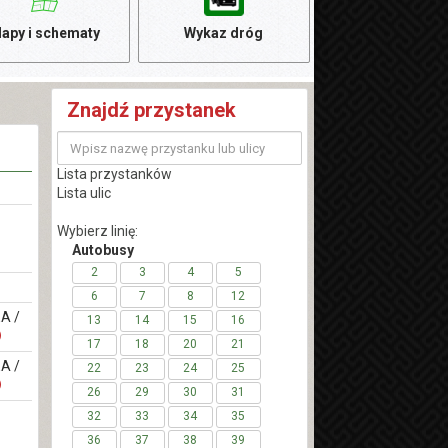
apy i schematy
Wykaz dróg
Znajdź przystanek
Lista przystanków
Lista ulic
Wybierz linię:
Autobusy
2
3
4
5
6
7
8
12
EA /
13
14
15
16
17
18
20
21
EA /
22
23
24
25
26
29
30
31
32
33
34
35
36
37
38
39