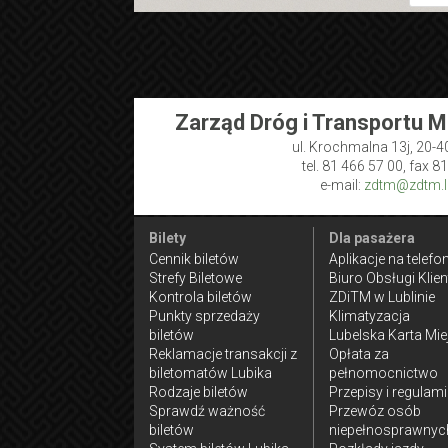
Zarząd Dróg i Transportu M
ul. Krochmalna 13j, 20-4
tel. 81 466 57 00, fax 8
e-mail:
zdtm@zdtm.lu
Bilety
Dla pasażera
Cennik biletów
Aplikacje na telefo
Strefy Biletowe
Biuro Obsługi Klien
Kontrola biletów
ZDiTM w Lublinie
Punkty sprzedaży
Klimatyzacja
biletów
Lubelska Karta Mie
Reklamacje transakcji z
Opłata za
biletomatów Lubika
pełnomocnictwo
Rodzaje biletów
Przepisy i regulam
Sprawdź ważność
Przewóz osób
biletów
niepełnosprawnyc