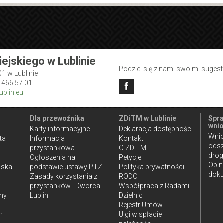
iejskiego w Lublinie
Podziel się z nami swoimi suges
01 w Lublinie
1 466 57 01
blin.eu
Dla przewoźnika
ZDiTM w Lublinie
Spra
wnio
n
Karty informacyjne
Deklaracja dostępności
Wnio
ta
Informacja
Kontakt
ods
przystankowa
O ZDiTM
dro
Ogłoszenia na
Petycje
Opin
jska
podstawie ustawy PTZ
Polityka prywatności
doku
Zasady korzystania z
RODO
przystanków i Dworca
Współpraca z Radami
iny
Lublin
Dzielnic
Rejestr Umów
h
Ulgi w spłacie