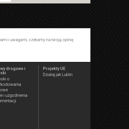
tiami i uwagami, czekamy na twoją opinię
wy drogowe i
Projekty UE
ski
Działaj jak Lublin
ski o
zkodowania
gowe
ie i uzgodnienia
mentacji