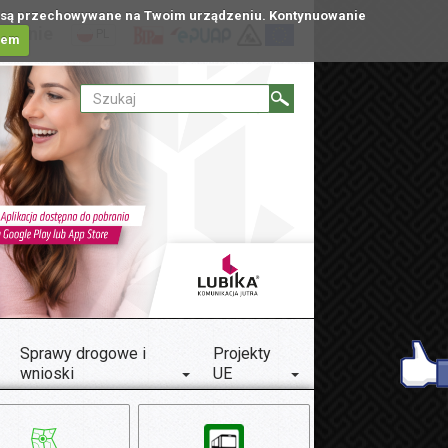
tóre są przechowywane na Twoim urządzeniu. Kontynuowanie
ublinie
PL
iem
Sprawy drogowe i
Projekty
wnioski
UE