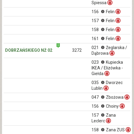
Spiessa
156
Felin
157
Felin
158
Felin
161
Felin
021
Żeglarska /
DOBRZAŃSKIEGO NŻ 02
3272
Dąbrowa
023
Kupiecka
IKEA / Elizówka -
Giełda
035
Dworzec
Lublin
047
Zbożowa
156
Choiny
157
Zana
Leclerc
158
Zana ZUS