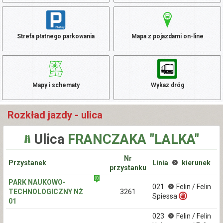
Strefa płatnego parkowania
Mapa z pojazdami on-line
Mapy i schematy
Wykaz dróg
Rozkład jazdy - ulica
Ulica
FRANCZAKA "LALKA"
Nr
Przystanek
Linia
kierunek
przystanku
PARK NAUKOWO-
021
Felin / Felin
TECHNOLOGICZNY NŻ
3261
Spiessa
01
023
Felin / Felin