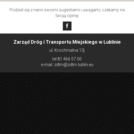
Podziel się z nami swoimi sugestiami i uwagami, czekamy na
twoją opinię
Zarząd Dróg i Transportu Miejskiego w Lublinie
ul. Krochmalna 13j
tel:81 466 57 00
e-mail: zdtm@zdtm.lublin.eu