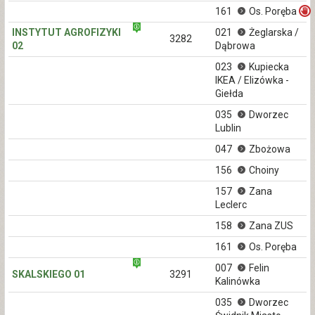
161
Os. Poręba
INSTYTUT AGROFIZYKI
021
Żeglarska /
3282
02
Dąbrowa
023
Kupiecka
IKEA / Elizówka -
Giełda
035
Dworzec
Lublin
047
Zbożowa
156
Choiny
157
Zana
Leclerc
158
Zana ZUS
161
Os. Poręba
007
Felin
SKALSKIEGO 01
3291
Kalinówka
035
Dworzec