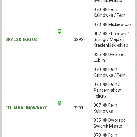
Świdnik Miasto
070
Felin
Kalinówka / Felin
073
Mickiewicza
007
Zbożowa /
SKALSKIEGO 02
3292
Smugi / Majdan
Krasieniński-sklep
035
Dworzec
Lublin
070
Felin
Kalinówka / Felin
073
Felin /
Pancerniaków
Felicity
007
Felin
FELIN KALINÓWKA 01
3391
Kalinówka
035
Dworzec
Świdnik Miasto
070
Felin