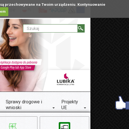
tóre są przechowywane na Twoim urządzeniu. Kontynuowanie
ublinie
PL
iem
Sprawy drogowe i
Projekty
wnioski
UE