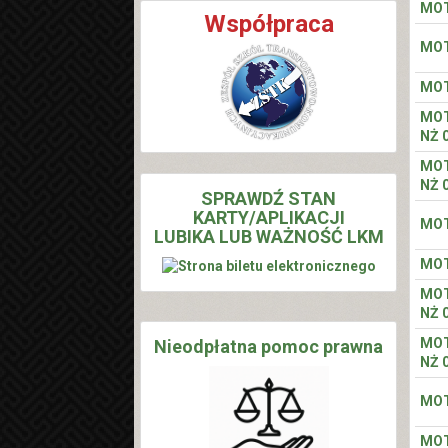
MOT
Współpraca
MOT
MOT
MOT
NŻ 
MOT
NŻ 
SPRAWDŹ STAN
KARTY/APLIKACJI
MOT
LUBIKA LUB WAŻNOŚĆ LKM
MOT
MOT
NŻ 
MOT
Nieodpłatna pomoc prawna
NŻ 
MOT
MOT