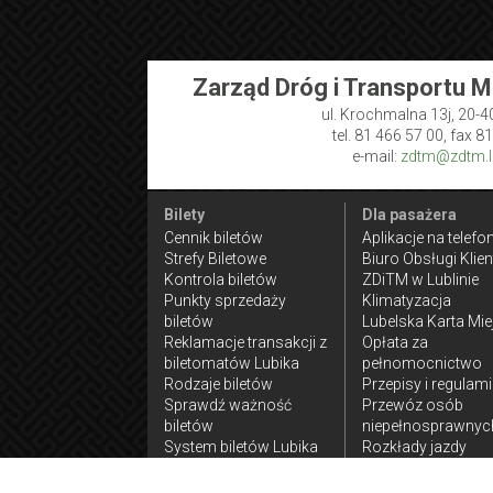
Zarząd Dróg i Transportu M
ul. Krochmalna 13j, 20-4
tel. 81 466 57 00, fax 8
e-mail:
zdtm@zdtm.lu
Bilety
Dla pasażera
Cennik biletów
Aplikacje na telefo
Strefy Biletowe
Biuro Obsługi Klien
Kontrola biletów
ZDiTM w Lublinie
Punkty sprzedaży
Klimatyzacja
biletów
Lubelska Karta Mie
Reklamacje transakcji z
Opłata za
biletomatów Lubika
pełnomocnictwo
Rodzaje biletów
Przepisy i regulam
Sprawdź ważność
Przewóz osób
biletów
niepełnosprawnyc
System biletów Lubika
Rozkłady jazdy
komunikacji
zamiejskiej