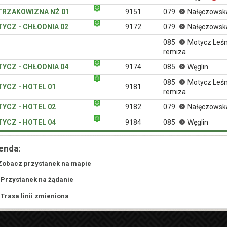
TRZAKOWIZNA NŻ 01
9151
079
Nałęczowsk
YCZ - CHŁODNIA 02
9172
079
Nałęczowsk
085
Motycz Leśn
remiza
YCZ - CHŁODNIA 04
9174
085
Węglin
085
Motycz Leśn
YCZ - HOTEL 01
9181
remiza
YCZ - HOTEL 02
9182
079
Nałęczowsk
YCZ - HOTEL 04
9184
085
Węglin
enda:
Zobacz przystanek na mapie
 Przystanek na żądanie
 Trasa linii zmieniona