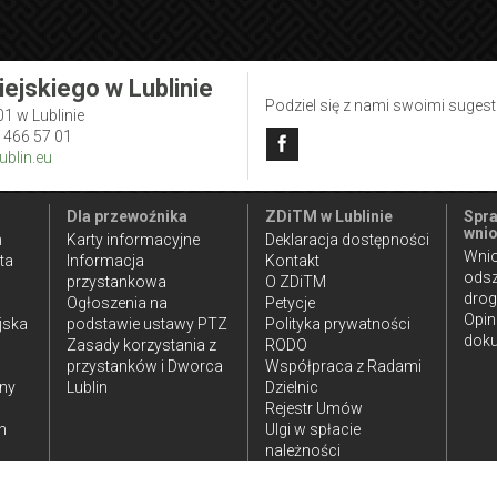
iejskiego w Lublinie
Podziel się z nami swoimi suges
01 w Lublinie
1 466 57 01
blin.eu
Dla przewoźnika
ZDiTM w Lublinie
Spra
wnio
n
Karty informacyjne
Deklaracja dostępności
Wnio
ta
Informacja
Kontakt
ods
przystankowa
O ZDiTM
dro
Ogłoszenia na
Petycje
Opin
jska
podstawie ustawy PTZ
Polityka prywatności
doku
Zasady korzystania z
RODO
przystanków i Dworca
Współpraca z Radami
iny
Lublin
Dzielnic
Rejestr Umów
h
Ulgi w spłacie
należności
publicznoprawnych