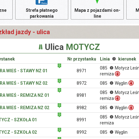
czne
Strefa płatnego
Mapa z pojazdami on-
M
parkowania
line
kład jazdy - ulica
Ulica
MOTYCZ
ystanek
Nr przystanku
Linia
kierunek
085
Motycz Leśn
RA WIEŚ - STAWY NŻ 01
8971
remiza
RA WIEŚ - STAWY NŻ 02
8972
085
Węglin
085
Motycz Leśn
RA WIEŚ - REMIZA NŻ 01
8981
remiza
RA WIEŚ - REMIZA NŻ 02
8982
085
Węglin
085
Motycz Leśn
YCZ - SZKOŁA 01
8991
remiza
YCZ - SZKOŁA 02
8992
085
Węglin