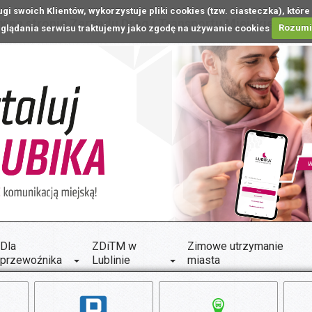
ugi swoich Klientów, wykorzystuje pliki cookies (tzw. ciasteczka), k
 na stronie Zarządu Dróg i Transportu Miejskiego w L
glądania serwisu traktujemy jako zgodę na używanie cookies
Rozum
Dla
ZDiTM w
Zimowe utrzymanie
przewoźnika
Lublinie
miasta