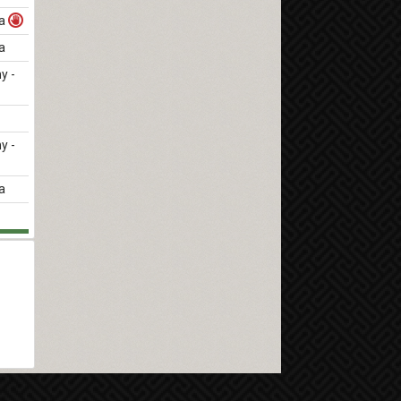
a
a
y -
y -
a