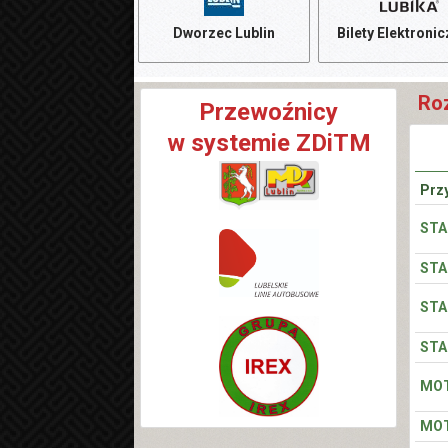
Dworzec Lublin
Bilety Elektroni
Roz
Przewoźnicy
w systemie ZDiTM
Prz
STA
STA
STA
STA
MOT
MOT