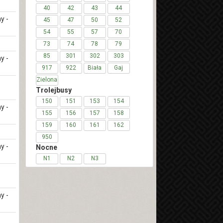
40
42
43
44
y -
45
47
50
52
54
55
57
70
73
74
78
79
85
301
302
303
y -
917
922
Biała
Gaj
Zielona
Trolejbusy
150
151
153
154
y -
155
156
157
158
159
160
161
162
950
y -
Nocne
N1
N2
N3
y -