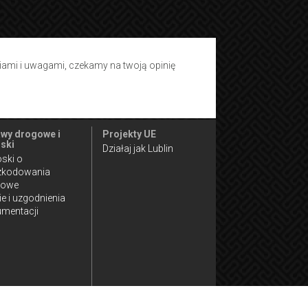
tiami i uwagami, czekamy na twoją opinię
wy drogowe i
Projekty UE
ski
Działaj jak Lublin
ski o
zkodowania
gowe
ie i uzgodnienia
mentacji