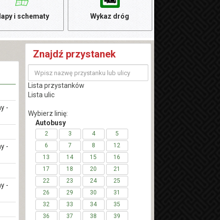
apy i schematy
Wykaz dróg
Znajdź przystanek
Lista przystanków
Lista ulic
y -
Wybierz linię:
Autobusy
2
3
4
5
6
7
8
12
y -
13
14
15
16
17
18
20
21
22
23
24
25
y -
26
29
30
31
32
33
34
35
36
37
38
39