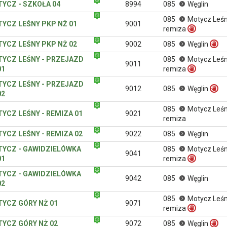
YCZ - SZKOŁA 04
8994
085
Węglin
085
Motycz Leśn
YCZ LEŚNY PKP NŻ 01
9001
remiza
YCZ LEŚNY PKP NŻ 02
9002
085
Węglin
YCZ LEŚNY - PRZEJAZD
085
Motycz Leśn
9011
01
remiza
YCZ LEŚNY - PRZEJAZD
9012
085
Węglin
02
085
Motycz Leśn
YCZ LEŚNY - REMIZA 01
9021
remiza
YCZ LEŚNY - REMIZA 02
9022
085
Węglin
YCZ - GAWIDZIELÓWKA
085
Motycz Leśn
9041
01
remiza
YCZ - GAWIDZIELÓWKA
9042
085
Węglin
02
085
Motycz Leśn
YCZ GÓRY NŻ 01
9071
remiza
YCZ GÓRY NŻ 02
9072
085
Węglin