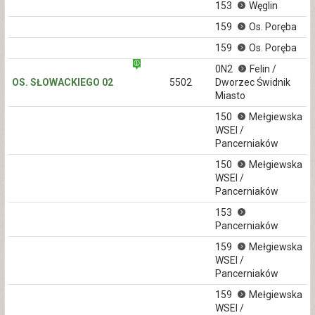
153
Węglin
159
Os. Poręba
159
Os. Poręba
0N2
Felin /
OS. SŁOWACKIEGO 02
5502
Dworzec Świdnik
Miasto
150
Mełgiewska
WSEI /
Pancerniaków
150
Mełgiewska
WSEI /
Pancerniaków
153
Pancerniaków
159
Mełgiewska
WSEI /
Pancerniaków
159
Mełgiewska
WSEI /