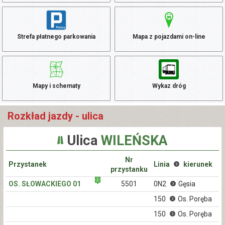
Strefa płatnego parkowania
Mapa z pojazdami on-line
Mapy i schematy
Wykaz dróg
Rozkład jazdy - ulica
Ulica
WILEŃSKA
Nr
Przystanek
Linia
kierunek
przystanku
OS. SŁOWACKIEGO 01
5501
0N2
Gęsia
150
Os. Poręba
150
Os. Poręba