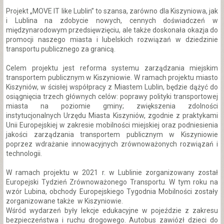
Projekt „MOVE IT like Lublin” to szansa, zarówno dla Kiszyniowa, jak
i Lublina na zdobycie nowych, cennych doświadczeń w
międzynarodowym przedsięwzięciu, ale także doskonała okazja do
promocji naszego miasta i lubelskich rozwiązań w dziedzinie
transportu publicznego za granicą.
Celem projektu jest reforma systemu zarządzania miejskim
transportem publicznym w Kiszyniowie. W ramach projektu miasto
Kiszyniów, w ścisłej współpracy z Miastem Lublin, będzie dążyć do
osiągnięcia trzech głównych celów: poprawy polityki transportowej
miasta na poziomie gminy; zwiększenia zdolności
instytucjonalnych Urzędu Miasta Kiszyniów, zgodnie z praktykami
Unii Europejskiej w zakresie mobilności miejskiej oraz podniesienia
jakości zarządzania transportem publicznym w Kiszyniowie
poprzez wdrażanie innowacyjnych zrównoważonych rozwiązań i
technologii.
W ramach projektu w 2021 r. w Lublinie zorganizowany został
Europejski Tydzień Zrównoważonego Transportu. W tym roku na
wzór Lubina, obchody Europejskiego Tygodnia Mobilności zostały
zorganizowane także w Kiszyniowie.
Wśród wydarzeń były lekcje edukacyjne w pojeździe z zakresu
bezpieczeństwa i ruchu drogowego. Autobus zawiózł dzieci do