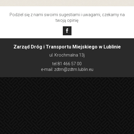
Podziel się z nami swoimi sugestiami i uwagami, czekamy na
twoją opinię
Zarząd Dróg i Transportu Miejskiego w Lublinie
ul. Krochmalna 13j
tel:81 466 57 00
e-mail: zdtm@zdtm.lublin.eu